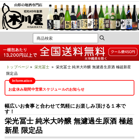
トップページ
»
栄光冨士
» 栄光冨士 純米大吟醸 無濾過生原酒 極超新星
限定品
お盆休み期間中営業スケジュールのお知らせ
幅広いお食事と合わせて気軽にお楽しみ頂ける１本で
す！
栄光冨士 純米大吟醸 無濾過生原酒 極超
新星 限定品