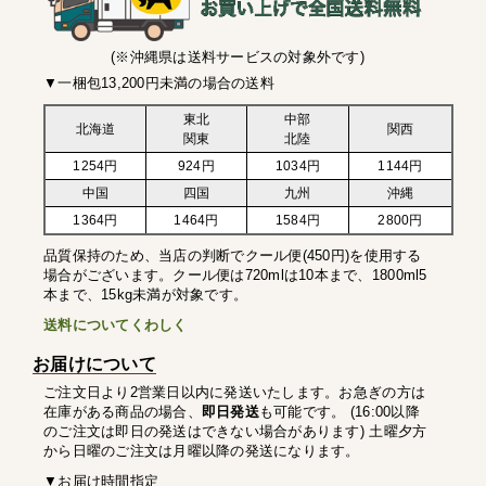
(※沖縄県は送料サービスの対象外です)
▼一梱包13,200円未満の場合の送料
東北
中部
北海道
関西
関東
北陸
1254円
924円
1034円
1144円
中国
四国
九州
沖縄
1364円
1464円
1584円
2800円
品質保持のため、当店の判断でクール便(450円)を使用する
場合がございます。クール便は720mlは10本まで、1800ml5
本まで、15kg未満が対象です。
送料についてくわしく
お届けについて
ご注文日より2営業日以内に発送いたします。お急ぎの方は
在庫がある商品の場合、
即日発送
も可能です。 (16:00以降
のご注文は即日の発送はできない場合があります) 土曜夕方
から日曜のご注文は月曜以降の発送になります。
▼お届け時間指定