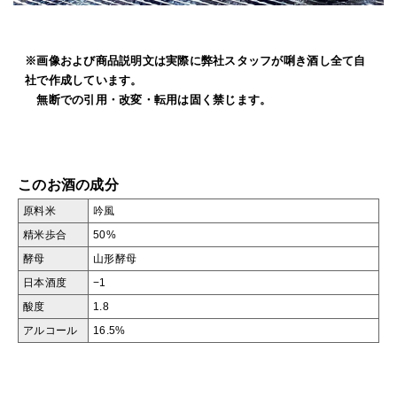
※画像および商品説明文は実際に弊社スタッフが唎き酒し全て自
社で作成しています。
無断での引用・改変・転用は固く禁じます。
このお酒の成分
原料米
吟風
精米歩合
50%
酵母
山形酵母
日本酒度
−1
酸度
1.8
アルコール
16.5%