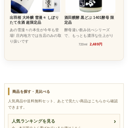
出羽桜 大吟醸 雪漫々 しぼり
酒田醗酵 黒どぶ 1401酵母 限
たて生酒 超限定品
定品
あの雪漫々の本生が今年も登
酵母違い飲み比べシリーズ
場! 庄内地方では当店のみの取
で、もっとも濃淳な仕上がり
り扱いです
2,489円
720ml
商品を探す・見比べる
人気商品や送料無料セット、あとで見たい商品はこちらから確認
できます。
人気ランキングを見る
今、木川屋でよく選ばれているお酒はこちら。