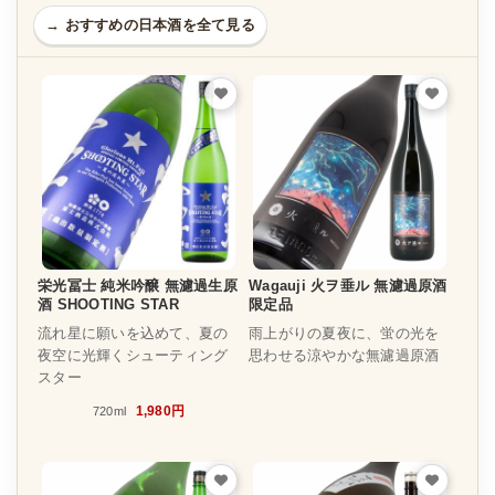
→ おすすめの日本酒を全て見る
栄光冨士 純米吟醸 無濾過生原
Wagauji 火ヲ垂ル 無濾過原酒
酒 SHOOTING STAR
限定品
流れ星に願いを込めて、夏の
雨上がりの夏夜に、蛍の光を
夜空に光輝くシューティング
思わせる涼やかな無濾過原酒
スター
1,980円
720ml