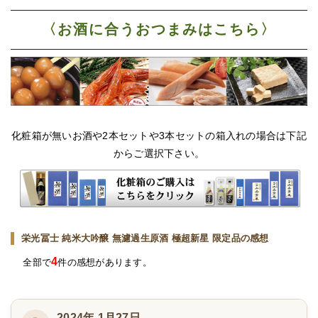
〈お酒に合うおつまみはこちら〉
化粧箱が無いお酒や2本セットや3本セットの箱入れの場合は下記
からご選択下さい。
栄光冨士 純米大吟醸 無濾過生原酒 極超新星 限定品の感想
4
全部で
件の感想があります。
2024年 1月27日