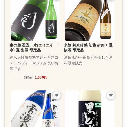
東の麓 盈盈一水(エイエイ一
米鶴 純米吟醸 初呑み切り 選
水) 夏 生酒 限定品
抜酒 限定品
純米大吟醸規格で造った超コ
酒販店が一番高く評価した酒
ストパフォーマンスが良いお
を限定販売!
酒です
1,650円
720ml