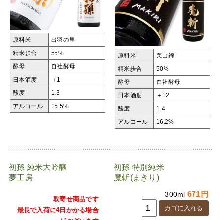
原料米
出羽の里
精米歩合
55%
原料米
美山錦
酵母
自社酵母
精米歩合
50%
日本酒度
＋1
酵母
自社酵母
酸度
1.3
日本酒度
＋12
アルコール
15.5%
酸度
1.4
アルコール
16.2%
初孫 純米大吟醸
初孫 特別純米
夢工房
魔斬(まきり)
671円
300ml
取寄せ商品です
最長で入荷に4日かかる場合