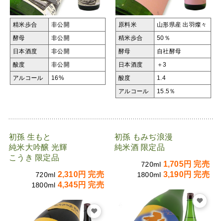
精米歩合
非公開
原料米
山形県産 出羽燦々
酵母
非公開
精米歩合
50％
日本酒度
非公開
酵母
自社酵母
酸度
非公開
日本酒度
＋3
アルコール
16%
酸度
1.4
アルコール
15.5％
初孫 生もと
初孫 もみぢ浪漫
純米大吟醸 光輝
純米酒 限定品
こうき 限定品
1,705円 完売
720ml
2,310円 完売
3,190円 完売
720ml
1800ml
4,345円 完売
1800ml