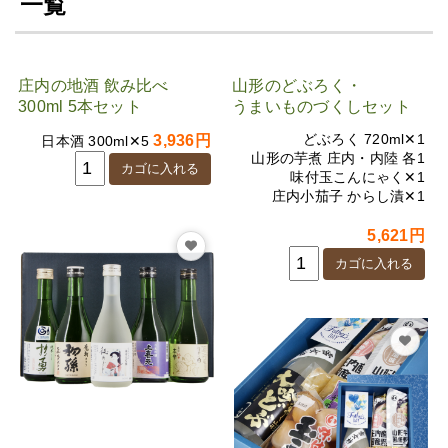
一覧
庄内の地酒 飲み比べ
山形のどぶろく・
300ml 5本セット
うまいものづくしセット
どぶろく 720ml✕1
3,936円
日本酒 300ml✕5
山形の芋煮 庄内・内陸 各1
味付玉こんにゃく✕1
庄内小茄子 からし漬✕1
5,621円