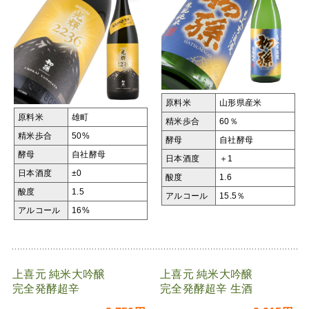
原料米
山形県産米
原料米
雄町
精米歩合
60％
精米歩合
50%
酵母
自社酵母
酵母
自社酵母
日本酒度
＋1
日本酒度
±0
酸度
1.6
酸度
1.5
アルコール
15.5％
アルコール
16%
上喜元 純米大吟醸
上喜元 純米大吟醸
完全発酵超辛
完全発酵超辛 生酒