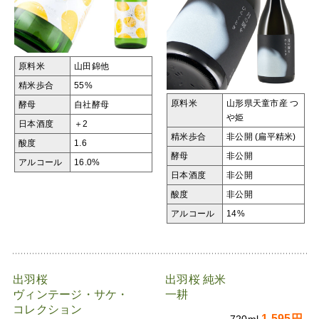
原料米
山田錦他
精米歩合
55%
原料米
山形県天童市産 つ
酵母
自社酵母
や姫
日本酒度
＋2
精米歩合
非公開 (扁平精米)
酸度
1.6
酵母
非公開
アルコール
16.0%
日本酒度
非公開
酸度
非公開
アルコール
14%
出羽桜
出羽桜 純米
ヴィンテージ・サケ・
一耕
コレクション
1,595円