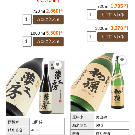
がございます
1,705円
720ml
2,860円
720ml
3,278円
1800ml
5,500円
1800ml
原料米
美山錦
原料米
山田錦
精米歩合
60％
精米歩合
40%
酵母
自社酵母