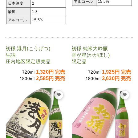
アルコール
15.5%
日本酒度
2
酸度
1.3
アルコール
15.5%
初孫 港月(こうげつ)
初孫 純米大吟醸
生詰
香が星(かがぼし)
庄内地区限定販売品
限定品
1,320円 完売
1,925円 完売
720ml
720ml
2,585円 完売
3,630円 完売
1800ml
1800ml