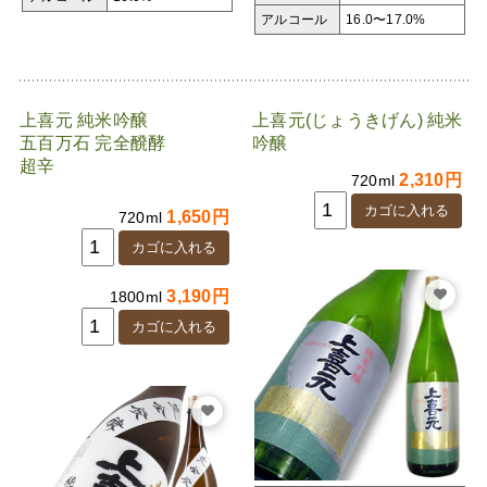
アルコール
16.0〜17.0%
上喜元 純米吟醸
上喜元(じょうきげん) 純米
五百万石 完全醗酵
吟醸
超辛
2,310円
720ml
1,650円
720ml
3,190円
1800ml