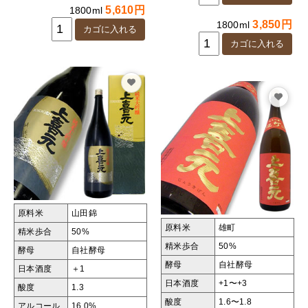
5,610円
1800ml
3,850円
1800ml
原料米
山田錦
原料米
雄町
精米歩合
50%
精米歩合
50%
酵母
自社酵母
酵母
自社酵母
日本酒度
＋1
日本酒度
+1〜+3
酸度
1.3
酸度
1.6〜1.8
アルコール
16.0%