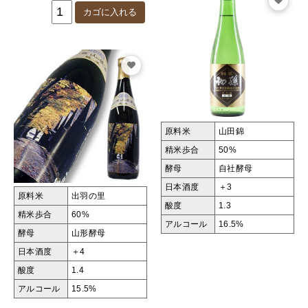
原料米
山田錦
精米歩合
50%
酵母
自社酵母
日本酒度
＋3
原料米
出羽の里
酸度
1.3
精米歩合
60%
アルコール
16.5%
酵母
山形酵母
日本酒度
＋4
酸度
1.4
アルコール
15.5%