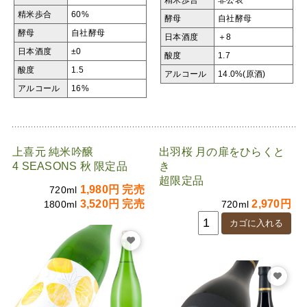
精米歩合
60%
酵母
自社酵母
酵母
自社酵母
日本酒度
＋8
日本酒度
±0
酸度
1.7
酸度
1.5
アルコール
14.0%(原酒)
アルコール
16%
上喜元 純米吟醸
出羽桜 月の扉をひらくと
4 SEASONS 秋 限定品
き
超限定品
1,980円 完売
720ml
3,520円 完売
2,970円
1800ml
720ml