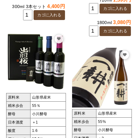
720ml
4,400円
300ml 3本セット
3,080円
1800ml
原料米
山形県産米
精米歩合
55％
原料米
山形県産米
酵母
小川酵母
精米歩合
55%
日本酒度
＋1
酵母
小川酵母
酸度
1.6