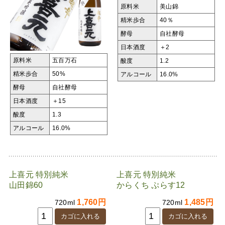
原料米
美山錦
精米歩合
40％
酵母
自社酵母
日本酒度
＋2
原料米
五百万石
酸度
1.2
精米歩合
50%
アルコール
16.0%
酵母
自社酵母
日本酒度
＋15
酸度
1.3
アルコール
16.0%
上喜元 特別純米
上喜元 特別純米
山田錦60
からくち ぷらす12
1,760円
1,485円
720ml
720ml