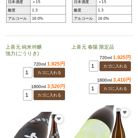
日本酒度
＋15
日本酒度
＋15
酸度
1.3
酸度
1.3
アルコール
16.0%
アルコール
16.0%
上喜元 純米吟醸
上喜元 春陽 限定品
強力(ごうりき)
1,925円
720ml
1,925円
720ml
3,410円
1800ml
3,520円
1800ml