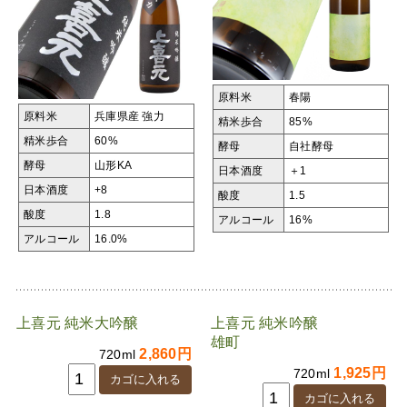
原料米
春陽
原料米
兵庫県産 強力
精米歩合
85%
精米歩合
60%
酵母
自社酵母
酵母
山形KA
日本酒度
＋1
日本酒度
+8
酸度
1.5
酸度
1.8
アルコール
16%
アルコール
16.0%
上喜元 純米大吟醸
上喜元 純米吟醸
雄町
2,860円
720ml
1,925円
720ml