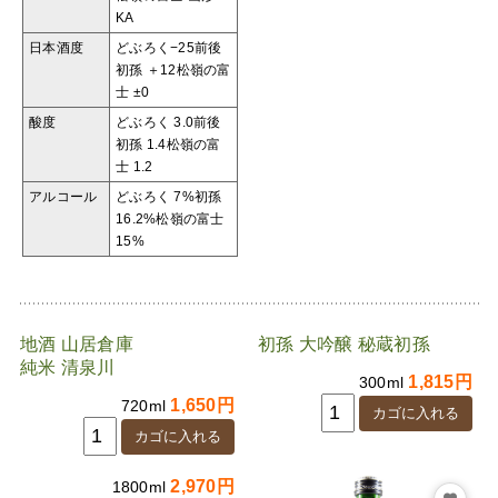
KA
日本酒度
どぶろく−25前後
初孫 ＋12
松嶺の富
士 ±0
酸度
どぶろく 3.0前後
初孫 1.4
松嶺の富
士 1.2
アルコール
どぶろく 7%
初孫
16.2%
松嶺の富士
15%
地酒 山居倉庫
初孫 大吟醸 秘蔵初孫
純米 清泉川
1,815円
300ml
1,650円
720ml
2,970円
1800ml