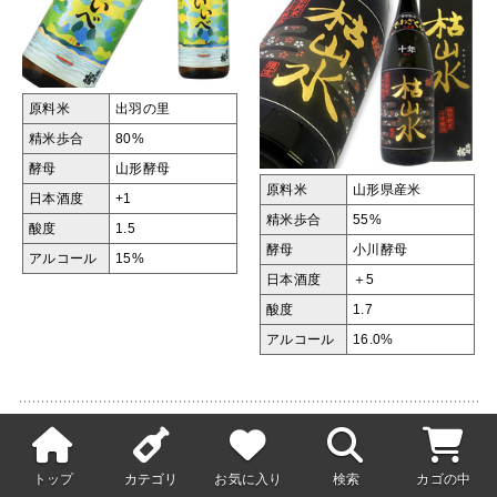
原料米
出羽の里
精米歩合
80%
酵母
山形酵母
原料米
山形県産米
日本酒度
+1
精米歩合
55%
酸度
1.5
酵母
小川酵母
アルコール
15%
日本酒度
＋5
酸度
1.7
アルコール
16.0%
出羽桜 大吟醸
出羽桜 蔵涼み
心からありがとう
特別本醸造 限定品
トップ
カテゴリ
お気に入り
検索
カゴの中
限定品