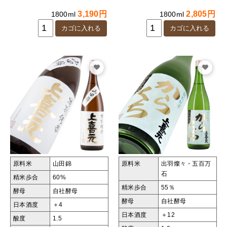
3,190円
2,805円
1800ml
1800ml
原料米
山田錦
原料米
出羽燦々・五百万
石
精米歩合
60%
精米歩合
55％
酵母
自社酵母
酵母
自社酵母
日本酒度
＋4
日本酒度
＋12
酸度
1.5