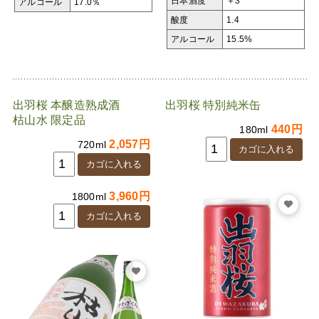
日本酒度
＋3
アルコール
17.0％
酸度
1.4
アルコール
15.5%
出羽桜 本醸造熟成酒
出羽桜 特別純米缶
枯山水 限定品
440円
180ml
2,057円
720ml
3,960円
1800ml