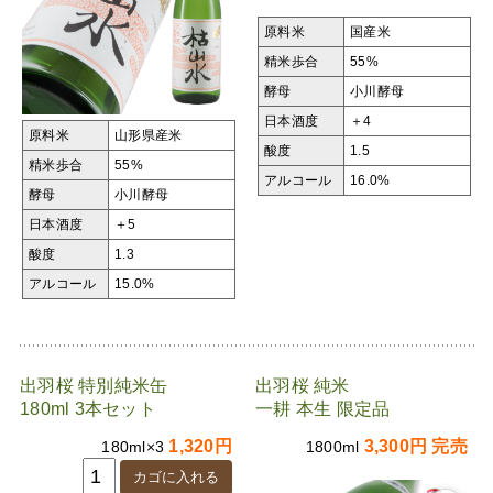
原料米
国産米
精米歩合
55%
酵母
小川酵母
日本酒度
＋4
原料米
山形県産米
酸度
1.5
精米歩合
55%
アルコール
16.0%
酵母
小川酵母
日本酒度
＋5
酸度
1.3
アルコール
15.0%
出羽桜 特別純米缶
出羽桜 純米
180ml 3本セット
一耕 本生 限定品
1,320円
3,300円 完売
180ml×3
1800ml