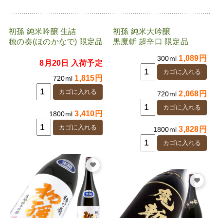
初孫 純米吟醸 生詰
初孫 純米大吟醸
穂の奏(ほのかなで) 限定品
黒魔斬 超辛口 限定品
1,089円
300ml
8月20日 入荷予定
1,815円
720ml
2,068円
720ml
3,410円
1800ml
3,828円
1800ml