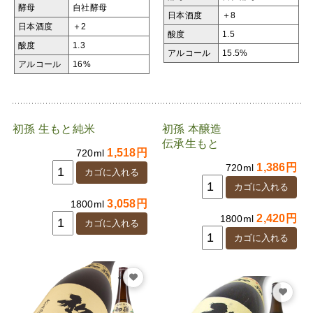
酵母
自社酵母
日本酒度
＋8
日本酒度
＋2
酸度
1.5
酸度
1.3
アルコール
15.5%
アルコール
16%
初孫 生もと純米
初孫 本醸造
伝承生もと
1,518円
720ml
1,386円
720ml
3,058円
1800ml
2,420円
1800ml