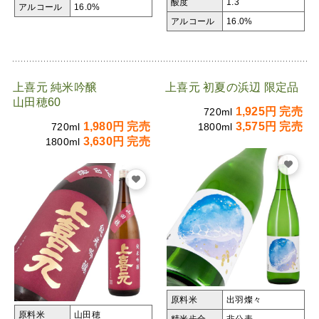
酸度
1.3
アルコール
16.0%
アルコール
16.0%
上喜元 純米吟醸
上喜元 初夏の浜辺 限定品
山田穂60
1,925円 完売
720ml
1,980円 完売
3,575円 完売
720ml
1800ml
3,630円 完売
1800ml
原料米
出羽燦々
原料米
山田穂
精米歩合
非公表