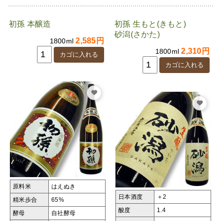
初孫 本醸造
初孫 生もと(きもと)
砂潟(さかた)
2,585円
1800ml
2,310円
1800ml
原料米
はえぬき
日本酒度
＋2
精米歩合
65%
酸度
1.4
酵母
自社酵母