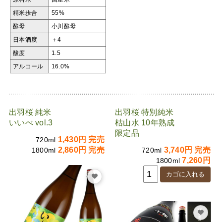
精米歩合
55%
酵母
小川酵母
日本酒度
＋4
酸度
1.5
アルコール
16.0%
出羽桜 純米
出羽桜 特別純米
いいべ vol.3
枯山水 10年熟成
限定品
1,430円 完売
720ml
2,860円 完売
3,740円 完売
1800ml
720ml
7,260円
1800ml