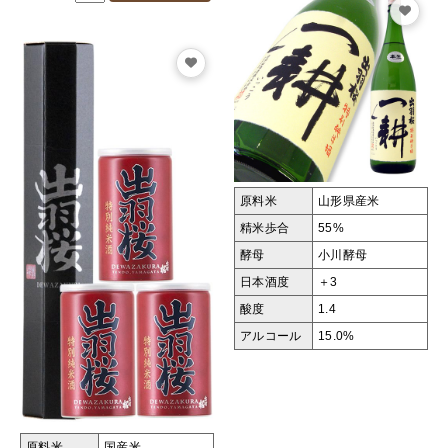
原料米
山形県産米
精米歩合
55%
酵母
小川酵母
日本酒度
＋3
酸度
1.4
アルコール
15.0%
原料米
国産米