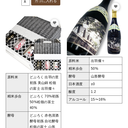
原料米
出羽燦々
精米歩合
50%
酵母
山形酵母
原料米
どぶろく 出羽の里
初孫 美山錦
松嶺
日本酒度
±0
の富士 出羽燦々
酸度
1.2
精米歩合
どぶろく 70%
初孫
アルコール
15〜16%
50%
松嶺の富士
40%
酵母
どぶろく 赤色清酒
酵母
初孫 自社酵母
松嶺の富士 山形