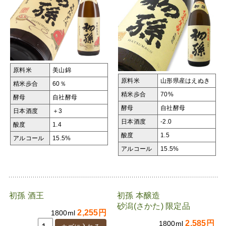
原料米
美山錦
原料米
山形県産はえぬき
精米歩合
60％
精米歩合
70%
酵母
自社酵母
酵母
自社酵母
日本酒度
＋3
日本酒度
-2.0
酸度
1.4
酸度
1.5
アルコール
15.5%
アルコール
15.5%
初孫 酒王
初孫 本醸造
砂潟(さかた) 限定品
2,255円
1800ml
2,585円
1800ml