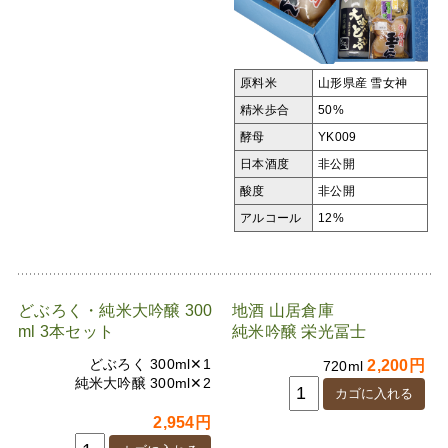
原料米
山形県産 雪女神
精米歩合
50%
酵母
YK009
日本酒度
非公開
酸度
非公開
アルコール
12%
どぶろく・純米大吟醸 300
地酒 山居倉庫
ml 3本セット
純米吟醸 栄光冨士
どぶろく 300ml✕1
2,200円
720ml
純米大吟醸 300ml✕2
2,954円