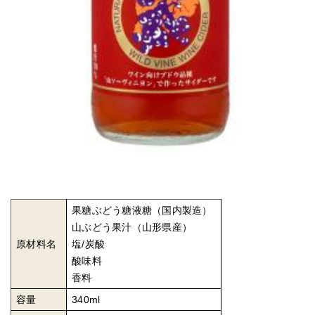
果糖ぶどう糖液糖（国内製造）
山ぶどう果汁（山形県産）
原材料名
塩/炭酸
酸味料
香料
容量
340ml