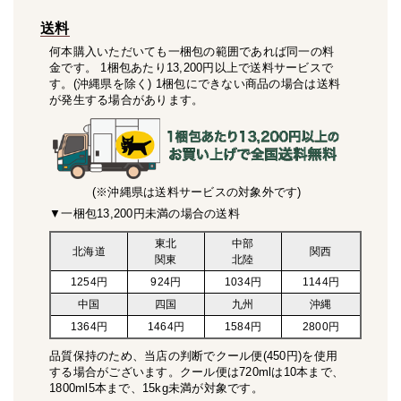
送料
何本購入いただいても一梱包の範囲であれば同一の料
金です。 1梱包あたり13,200円以上で送料サービスで
す。(沖縄県を除く) 1梱包にできない商品の場合は送料
が発生する場合があります。
(※沖縄県は送料サービスの対象外です)
▼一梱包13,200円未満の場合の送料
東北
中部
北海道
関西
関東
北陸
1254円
924円
1034円
1144円
中国
四国
九州
沖縄
1364円
1464円
1584円
2800円
品質保持のため、当店の判断でクール便(450円)を使用
する場合がございます。クール便は720mlは10本まで、
1800ml5本まで、15kg未満が対象です。