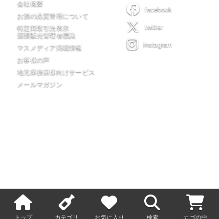
会社概要
facebook
お酒の品質管理について
twitter
特定商取引法表示
酒類販売管理者標識
instagram
マスメディア掲載情報
お客様の声
地元業務店様向けサービス
メールマガジン
当サイトの全てのコンテンツは有限会社 木川屋商店が著作権を保有
し無許可転載・転用を一切禁じます。
20歳未満の者の飲酒は法律で禁止されています。20歳未満の者に対し
ては酒類を販売しません。
トップ
カテゴリ
お気に入り
検索
カゴの中