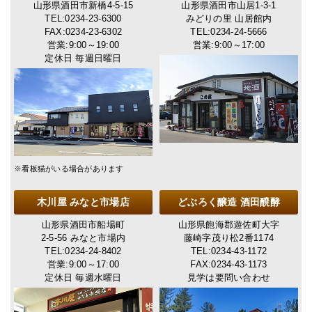
山形県酒田市新橋4-5-15
山形県酒田市山居1-3-1
TEL:0234-23-6300
みどりの里 山居館内
FAX:0234-23-6302
TEL:0234-24-5666
営業:9:00～19:00
営業:9:00～17:00
定休日 毎週日曜日
※看板猫がいる場合があります
木川屋 みなと市場店
どぶろく醸造 酒田醗酵
山形県酒田市船場町
山形県飽海郡遊佐町大字
2-5-56 みなと市場内
藤崎字茂り松2番1174
TEL:0234-24-8402
TEL:0234-43-1172
営業:9:00～17:00
FAX:0234-43-1173
定休日 毎週水曜日
見学は要問い合わせ