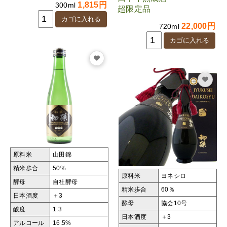
1,815円
300ml
超限定品
22,000円
720ml
原料米
山田錦
精米歩合
50%
原料米
ヨネシロ
酵母
自社酵母
精米歩合
60％
日本酒度
＋3
酵母
協会10号
酸度
1.3
日本酒度
＋3
アルコール
16.5%