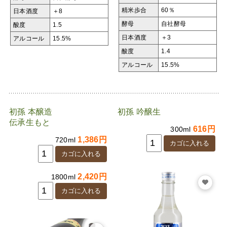
精米歩合
60％
日本酒度
＋8
酵母
自社酵母
酸度
1.5
日本酒度
＋3
アルコール
15.5%
酸度
1.4
アルコール
15.5%
初孫 本醸造
初孫 吟醸生
伝承生もと
616円
300ml
1,386円
720ml
2,420円
1800ml