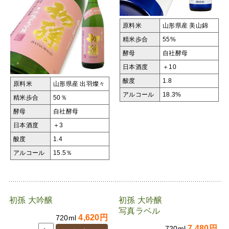
原料米
山形県産 美山錦
精米歩合
55%
酵母
自社酵母
日本酒度
＋10
酸度
1.8
原料米
山形県産 出羽燦々
アルコール
18.3%
精米歩合
50％
酵母
自社酵母
日本酒度
＋3
酸度
1.4
アルコール
15.5％
初孫 大吟醸
初孫 大吟醸
写真ラベル
4,620円
720ml
7,480円
720ml