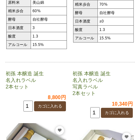
原料米
美山錦
精米歩合
70%
精米歩合
60%
酵母
自社酵母
酵母
自社酵母
日本酒度
±0
日本酒度
3
酸度
1.3
酸度
1.3
アルコール
15.5%
アルコール
15.5%
初孫 本醸造 誕生
初孫 本醸造 誕生
名入れラベル
名入れラベル
2本セット
写真ラベル
2本セット
8,800円
10,340円