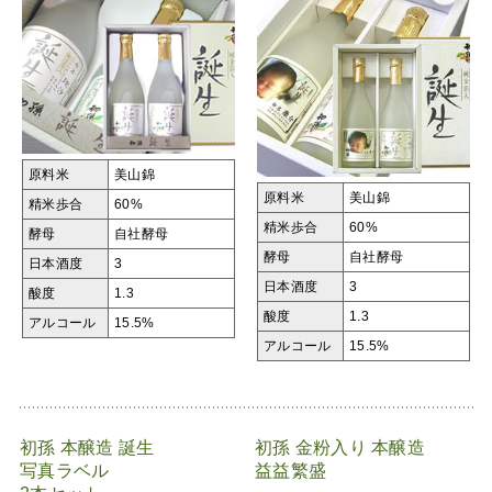
原料米
美山錦
原料米
美山錦
精米歩合
60%
精米歩合
60%
酵母
自社酵母
酵母
自社酵母
日本酒度
3
日本酒度
3
酸度
1.3
酸度
1.3
アルコール
15.5%
アルコール
15.5%
初孫 本醸造 誕生
初孫 金粉入り 本醸造
写真ラベル
益益繁盛