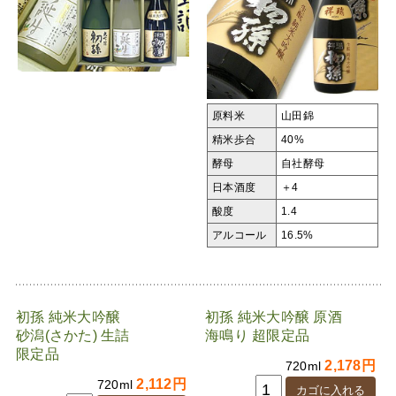
原料米
山田錦
精米歩合
40%
酵母
自社酵母
日本酒度
＋4
酸度
1.4
アルコール
16.5%
初孫 純米大吟醸
初孫 純米大吟醸 原酒
砂潟(さかた) 生詰
海鳴り 超限定品
限定品
2,178円
720ml
2,112円
720ml