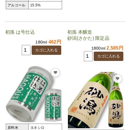
アルコール
15.5%
初孫 は号仕込
初孫 本醸造
砂潟(さかた) 限定品
462円
180ml
2,585円
1800ml
原料米
ヨネシロ