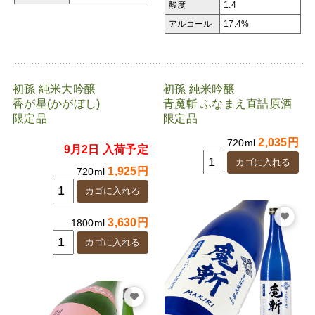
酸度
1.4
アルコール
17.4%
初孫 純米大吟醸
初孫 純米吟醸
香が星(かがぼし)
青魔斬 ふなまえ直詰原酒
限定品
限定品
2,035円
720ml
9月2日 入荷予定
1,925円
720ml
3,630円
1800ml