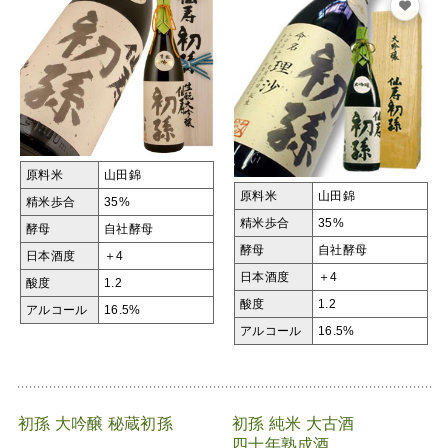
原料米
山田錦
原料米
山田錦
精米歩合
35%
精米歩合
35%
酵母
自社酵母
酵母
自社酵母
日本酒度
＋4
日本酒度
＋4
酸度
1.2
酸度
1.2
アルコール
16.5%
アルコール
16.5%
初孫 大吟醸 秘蔵初孫
初孫 純米 大古酒
四十年熟成酒