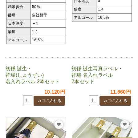
日本酒度
4
精米歩合
50%
酸度
1.4
酵母
自社酵母
アルコール
16.5%
日本酒度
＋4
酸度
1.4
アルコール
16.5%
初孫 誕生・
初孫 誕生写真ラベル・
祥瑞(しょうずい)
祥瑞 名入れラベル
名入れラベル 2本セット
2本セット
10,120円
11,660円