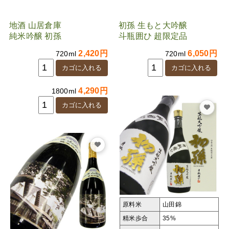
地酒 山居倉庫
初孫 生もと大吟醸
純米吟醸 初孫
斗瓶囲ひ 超限定品
2,420円
6,050円
720ml
720ml
4,290円
1800ml
原料米
山田錦
精米歩合
35%