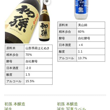
原料米
美山錦
精米歩合
60%
酵母
自社酵母
日本酒度
＋4
原料米
山形県産はえぬき
酸度
1.1
精米歩合
70%
アルコール
13.7%
酵母
自社酵母
日本酒度
-2.0
酸度
1.5
アルコール
15.5%
初孫 本醸造
初孫 本醸造
誕生
誕生 写真ラベル