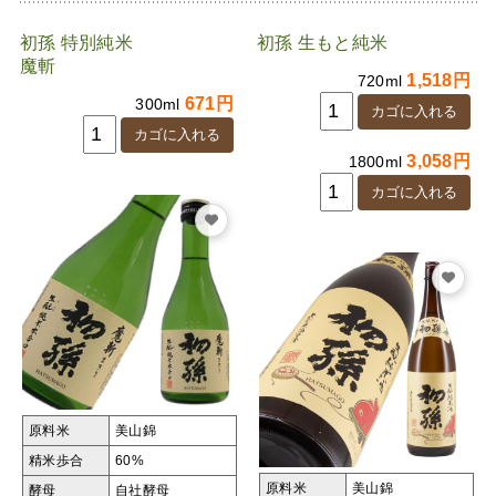
初孫 特別純米
初孫 生もと純米
魔斬
1,518円
720ml
671円
300ml
3,058円
1800ml
原料米
美山錦
精米歩合
60%
原料米
美山錦
酵母
自社酵母