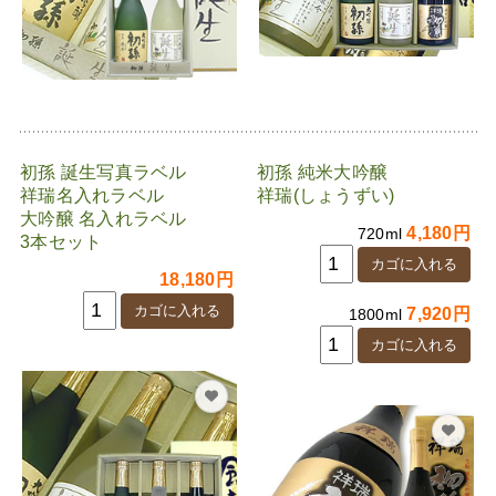
初孫 誕生写真ラベル
初孫 純米大吟醸
祥瑞名入れラベル
祥瑞(しょうずい)
大吟醸 名入れラベル
4,180円
720ml
3本セット
18,180円
7,920円
1800ml