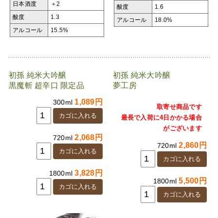
日本酒度
＋2
酸度
1.6
酸度
1.3
アルコール
18.0%
アルコール
15.5%
初孫 純米大吟醸
初孫 純米大吟醸
黒魔斬 超辛口 限定品
夢工房
1,089円
300ml
取寄せ商品です
最長で入荷に4日かかる場合
がございます
2,068円
720ml
2,860円
720ml
3,828円
1800ml
5,500円
1800ml