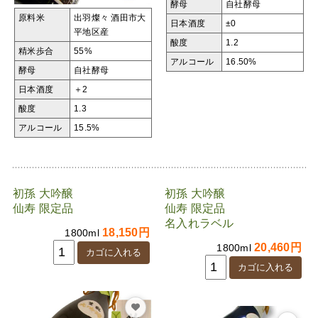
酵母
自社酵母
原料米
出羽燦々
酒田市大
日本酒度
±0
平地区産
酸度
1.2
精米歩合
55%
アルコール
16.50%
酵母
自社酵母
日本酒度
＋2
酸度
1.3
アルコール
15.5%
初孫 大吟醸
初孫 大吟醸
仙寿 限定品
仙寿 限定品
名入れラベル
18,150円
1800ml
20,460円
1800ml