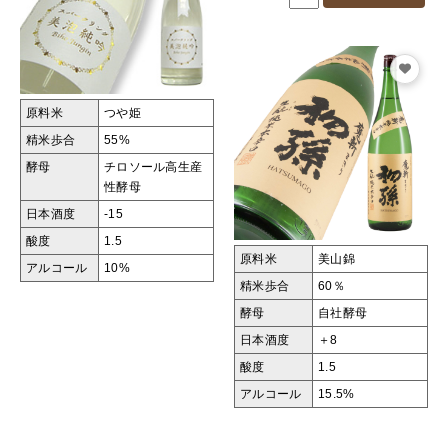
原料米
つや姫
精米歩合
55%
酵母
チロソール高生産
性酵母
日本酒度
-15
酸度
1.5
原料米
美山錦
アルコール
10%
精米歩合
60％
酵母
自社酵母
日本酒度
＋8
酸度
1.5
アルコール
15.5%