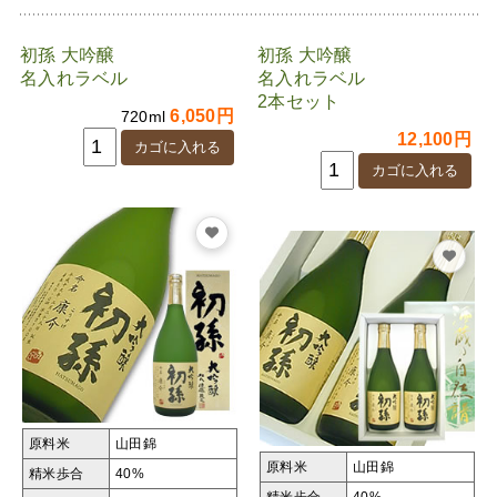
初孫 大吟醸
初孫 大吟醸
名入れラベル
名入れラベル
2本セット
6,050円
720ml
12,100円
原料米
山田錦
原料米
山田錦
精米歩合
40%
精米歩合
40%