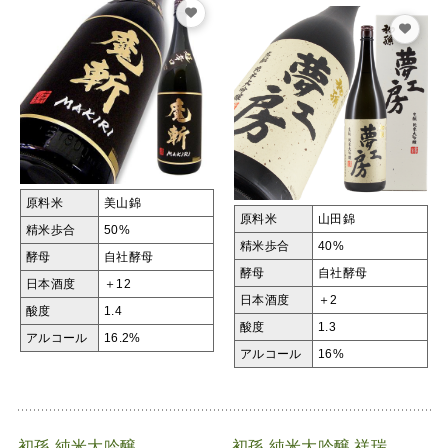
原料米
美山錦
原料米
山田錦
精米歩合
50%
精米歩合
40%
酵母
自社酵母
酵母
自社酵母
日本酒度
＋12
日本酒度
＋2
酸度
1.4
酸度
1.3
アルコール
16.2%
アルコール
16%
初孫 純米大吟醸
初孫 純米大吟醸 祥瑞