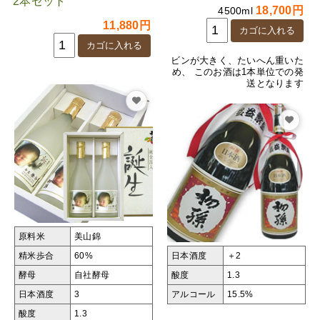
2本セット
18,700円
4500ml
11,880円
ビンが大きく、たいへん重いた
め、 このお酒は1本単位での発
送となります
原料米
美山錦
精米歩合
60%
日本酒度
＋2
酵母
自社酵母
酸度
1.3
日本酒度
3
アルコール
15.5%
酸度
1.3