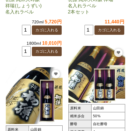
祥瑞(しょうずい)
名入れラベル
名入れラベル
2本セット
5,720円
11,440円
720ml
10,010円
1800ml
原料米
山田錦
精米歩合
50%
酵母
自社酵母
原料米
山田錦