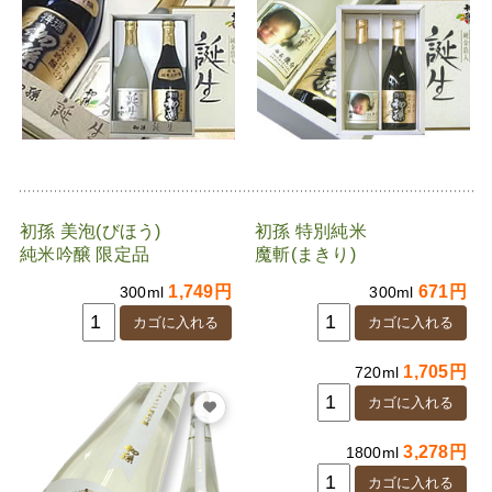
初孫 美泡(びほう)
初孫 特別純米
純米吟醸 限定品
魔斬(まきり)
1,749円
671円
300ml
300ml
1,705円
720ml
3,278円
1800ml