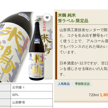
米鶴 純米
蛍ラベル 限定品
山形県工業技術センターで開
た、コクを生み出す酵母をバ
く使うことで、 アルコール度
でもバランスのとれた味わい
ています。
日本酒度が-12.5ですが、甘
ンを感じさせる味わいの人気
す。
人気商品
季節限定品
出羽燦々
1,8
720ml
60%
山形酵母