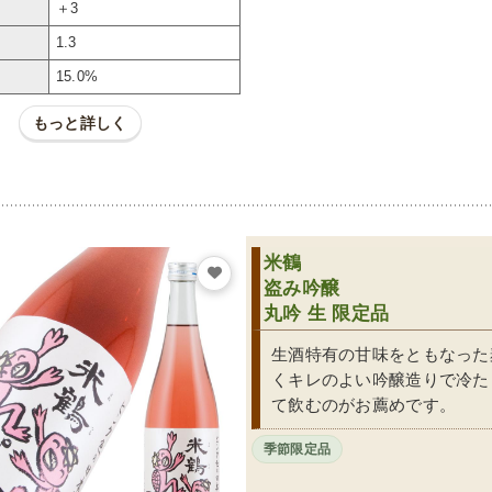
＋3
1.3
ル
15.0%
もっと詳しく
米鶴
盗み吟醸
丸吟 生 限定品
生酒特有の甘味をともなった
くキレのよい吟醸造りで冷た
て飲むのがお薦めです。
季節限定品