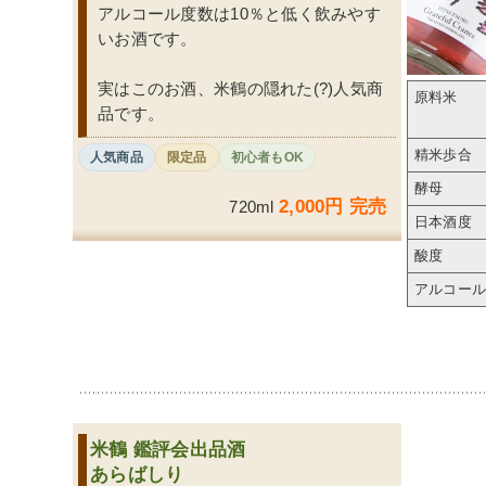
アルコール度数は10％と低く飲みやす
いお酒です。
実はこのお酒、米鶴の隠れた(?)人気商
原料米
品です。
精米歩合
人気商品
限定品
初心者もOK
酵母
2,000円 完売
720ml
日本酒度
酸度
アルコー
米鶴 鑑評会出品酒
あらばしり