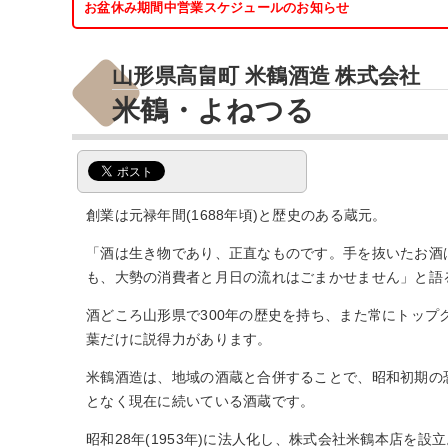
お盆休み期間中営業スケジュールのお知らせ
山形県高畠町 米鶴酒造 株式会社
米鶴・よねつる
創業は元禄年間(1688年頃)と歴史のある蔵元。
「酒は生き物であり、正直なものです。手を抜いたお酒
も、大勢の消費者と月日の流れはごまかせません」と語
酒どころ山形県で300年の歴史を持ち、また常にトップ
葉だけに説得力があります。
米鶴酒造は、地域の酒蔵と合併することで、昭和初期の
となく現在に続いている酒蔵です。
昭和28年(1953年)に法人化し、株式会社米鶴本店を設立