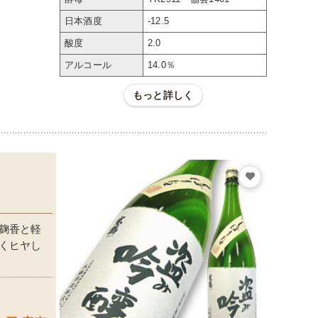
日本酒度
-12.5
酸度
2.0
アルコール
14.0％
もっと詳しく
麹香と軽
くヒヤし