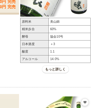
10円 完売
10円 完売
原料米
美山錦
精米歩合
60%
酵母
協会10号
日本酒度
＋3
酸度
1.1
アルコール
14.0%
もっと詳しく