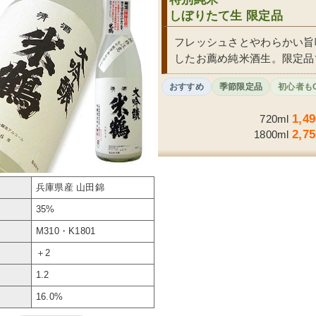
しぼりたて生 限定品
フレッシュさとやわらかい旨
したお薦め純米酒生。限定品
おすすめ
季節限定品
初心者も
1,4
720ml
2,7
1800ml
兵庫県産 山田錦
35%
M310・K1801
＋2
1.2
ル
16.0%