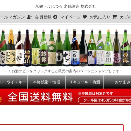
米鶴・よねつる 米鶴酒造 株式会社
ールマガジン
会員登録
マイページ
お気に入り
カゴ
↑ お酒のビンをクリックすると蔵元の案内のページにジャンプします ↑
ル・ウイスキー
本格焼酎・泡盛
リキュール・梅酒
おつまみ