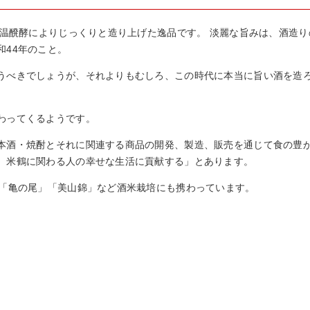
低温醗酵によりじっくりと造り上げた逸品です。 淡麗な旨みは、酒造
44年のこと。
うべきでしょうが、それよりもむしろ、この時代に本当に旨い酒を造
わってくるようです。
本酒・焼酎とそれに関連する商品の開発、製造、販売を通じて食の豊
、米鶴に関わる人の幸せな生活に貢献する」とあります。
し「亀の尾」「美山錦」など酒米栽培にも携わっています。