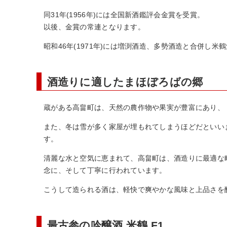
同31年(1956年)には全国新酒鑑評会金賞を受賞。
以後、金賞の常連となります。
昭和46年(1971年)には増渕酒造、多勢酒造と合併し
酒造りに適したまほぼろばの郷
蔵がある高畠町は、天然の農作物や果実が豊富にあり、
また、冬は雪が多く家屋が埋もれてしまうほどだといい
す。
清麗な水と空気に恵まれて、高畠町は、酒造りに最適な
念に、そして丁寧に行われています。
こうして造られる酒は、軽快で爽やかな風味と上品さを
最古参の吟醸酒 米鶴 F1