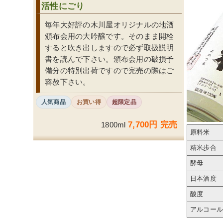
活性にごり
毎年大好評の木川屋オリジナルの地酒
頒布会用の大吟醸です。そのまま開栓
すると吹き出しますので必ず取扱説明
書を読んで下さい。頒布会用の破損予
備分の特別出荷ですので完売の際はご
容赦下さい。
人気商品
お買い得
超限定品
7,700円 完売
1800ml
原料米
精米歩合
酵母
日本酒度
酸度
アルコー