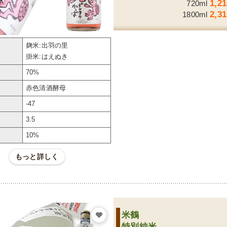
1,2
720ml
2,3
1800ml
麹米:出羽の里
掛米:はえぬき
70%
赤色清酒酵母
-47
3.5
ル
10%
もっと詳しく
米鶴
特別純米