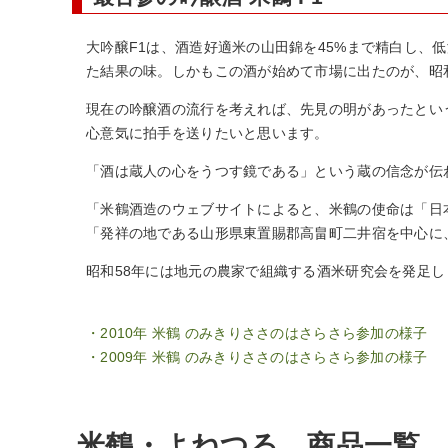
大吟醸F1は、酒造好適米の山田錦を45%まで精白し、
た結果の味。しかもこの酒が始めて市場に出たのが、昭和
現在の吟醸酒の流行を考えれば、先見の明があったとい
心意気に拍手を送りたいと思います。
「酒は蔵人の心をうつす鏡である」という蔵の信念が伝
「米鶴酒造のウェブサイトによると、米鶴の使命は「日
「発祥の地である山形県東置賜郡高畠町二井宿を中心に
昭和58年には地元の農家で組織する酒米研究会を発足
・2010年 米鶴 のみきりささのはさらさら参加の様子
・2009年 米鶴 のみきりささのはさらさら参加の様子
米鶴・よねつる 商品一覧