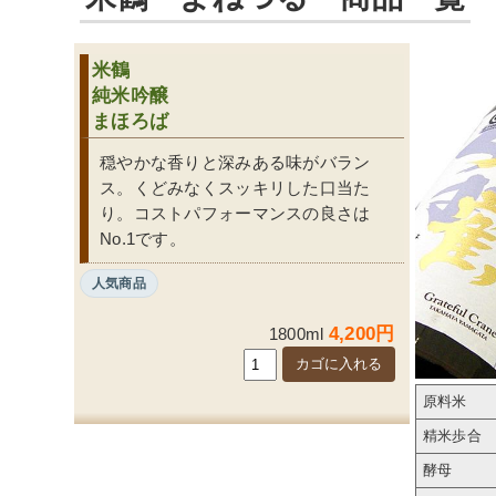
米鶴
純米吟醸
まほろば
穏やかな香りと深みある味がバラン
ス。くどみなくスッキリした口当た
り。コストパフォーマンスの良さは
No.1です。
人気商品
4,200円
1800ml
原料米
精米歩合
酵母