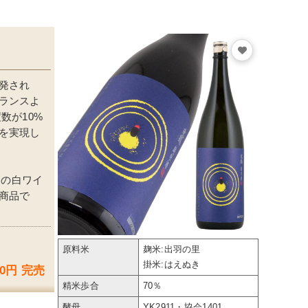
発され
ランスよ
数が10%
を実現し
口の白ワイ
商品で
原料米
麹米:出羽の里
掛米:はえぬき
00円 完売
精米歩合
70％
酵母
YK2911・協会1401