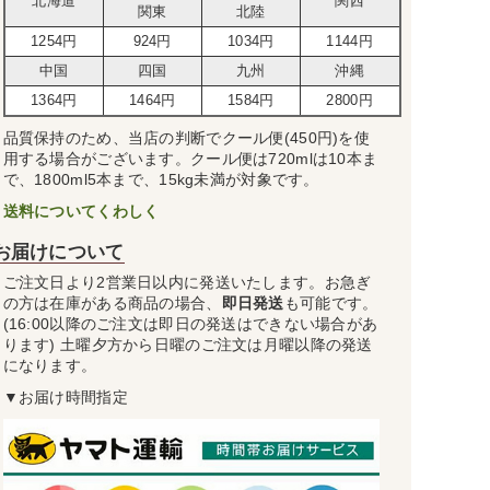
北海道
関西
関東
北陸
1254円
924円
1034円
1144円
中国
四国
九州
沖縄
1364円
1464円
1584円
2800円
品質保持のため、当店の判断でクール便(450円)を使
用する場合がございます。クール便は720mlは10本ま
で、1800ml5本まで、15kg未満が対象です。
送料についてくわしく
お届けについて
ご注文日より2営業日以内に発送いたします。お急ぎ
の方は在庫がある商品の場合、
即日発送
も可能です。
(16:00以降のご注文は即日の発送はできない場合があ
ります) 土曜夕方から日曜のご注文は月曜以降の発送
になります。
▼お届け時間指定