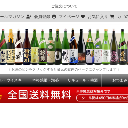
ご注文について
ールマガジン
会員登録
マイページ
お気に入り
カゴ
↑ お酒のビンをクリックすると蔵元の案内のページにジャンプします ↑
ル・ウイスキー
本格焼酎・泡盛
リキュール・梅酒
おつまみ