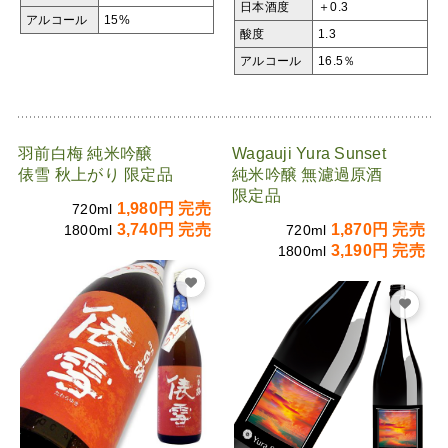
日本酒度
＋0.3
アルコール
15%
酸度
1.3
アルコール
16.5％
羽前白梅 純米吟醸
Wagauji Yura Sunset
俵雪 秋上がり 限定品
純米吟醸 無濾過原酒
限定品
1,980円 完売
720ml
3,740円 完売
1,870円 完売
1800ml
720ml
3,190円 完売
1800ml