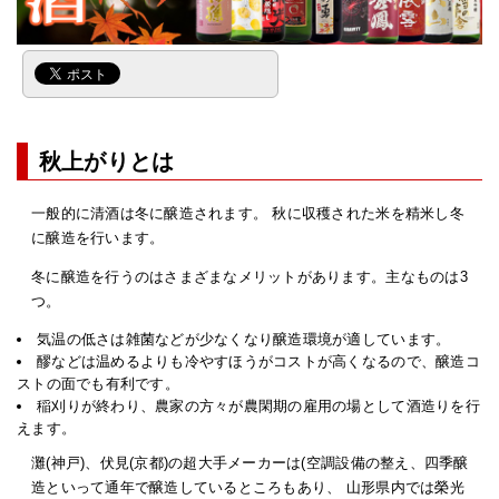
秋上がりとは
一般的に清酒は冬に醸造されます。 秋に収穫された米を精米し冬
に醸造を行います。
冬に醸造を行うのはさまざまなメリットがあります。主なものは3
つ。
気温の低さは雑菌などが少なくなり醸造環境が適しています。
醪などは温めるよりも冷やすほうがコストが高くなるので、醸造コ
ストの面でも有利です。
稲刈りが終わり、農家の方々が農閑期の雇用の場として酒造りを行
えます。
灘(神戸)、伏見(京都)の超大手メーカーは(空調設備の整え、四季醸
造といって通年で醸造しているところもあり、 山形県内では榮光