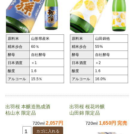
原料米
山形県産米
原料米
山田錦他
精米歩合
60％
精米歩合
55%
酵母
自社酵母
酵母
自社酵母
日本酒度
＋1
日本酒度
＋2
酸度
1.6
酸度
1.6
アルコール
15.5％
アルコール
16.0%
出羽桜 本醸造熟成酒
出羽桜 桜花吟醸
枯山水 限定品
山田錦 限定品
2,057円
1,650円 完売
720ml
720ml