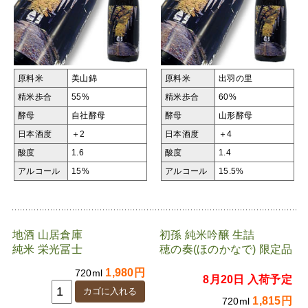
原料米
美山錦
原料米
出羽の里
精米歩合
55%
精米歩合
60%
酵母
自社酵母
酵母
山形酵母
日本酒度
＋2
日本酒度
＋4
酸度
1.6
酸度
1.4
アルコール
15%
アルコール
15.5%
地酒 山居倉庫
初孫 純米吟醸 生詰
純米 栄光冨士
穂の奏(ほのかなで) 限定品
1,980円
720ml
8月20日 入荷予定
1,815円
720ml