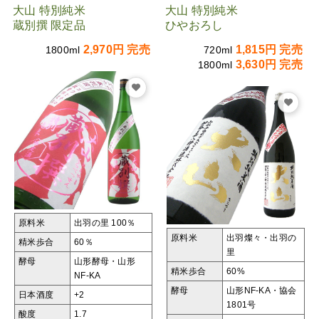
大山 特別純米
大山 特別純米
蔵別撰 限定品
ひやおろし
2,970円 完売
1,815円 完売
1800ml
720ml
3,630円 完売
1800ml
原料米
出羽の里 100％
原料米
出羽燦々・出羽の
精米歩合
60％
里
酵母
山形酵母・山形
精米歩合
60%
NF-KA
酵母
山形NF-KA・協会
日本酒度
+2
1801号
酸度
1.7