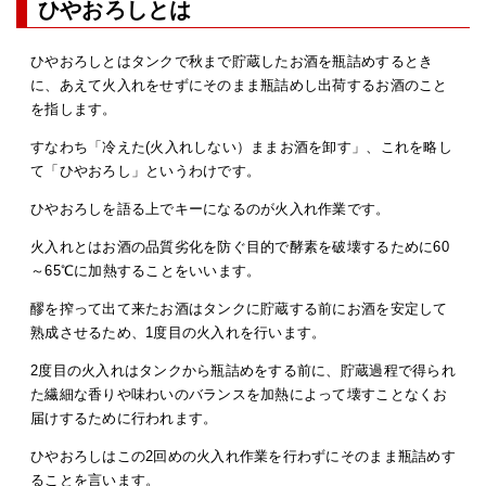
ひやおろしとは
ひやおろしとはタンクで秋まで貯蔵したお酒を瓶詰めするとき
に、あえて火入れをせずにそのまま瓶詰めし出荷するお酒のこと
を指します。
すなわち「冷えた(火入れしない）ままお酒を卸す」、これを略し
て「ひやおろし」というわけです。
ひやおろしを語る上でキーになるのが火入れ作業です。
火入れとはお酒の品質劣化を防ぐ目的で酵素を破壊するために60
～65℃に加熱することをいいます。
醪を搾って出て来たお酒はタンクに貯蔵する前にお酒を安定して
熟成させるため、1度目の火入れを行います。
2度目の火入れはタンクから瓶詰めをする前に、貯蔵過程で得られ
た繊細な香りや味わいのバランスを加熱によって壊すことなくお
届けするために行われます。
ひやおろしはこの2回めの火入れ作業を行わずにそのまま瓶詰めす
ることを言います。