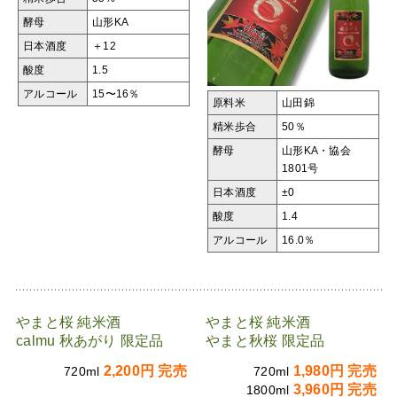
酵母
山形KA
日本酒度
＋12
酸度
1.5
アルコール
15〜16％
原料米
山田錦
精米歩合
50％
酵母
山形KA・協会
1801号
日本酒度
±0
酸度
1.4
アルコール
16.0％
やまと桜 純米酒
やまと桜 純米酒
calmu 秋あがり 限定品
やまと秋桜 限定品
2,200円 完売
1,980円 完売
720ml
720ml
3,960円 完売
1800ml