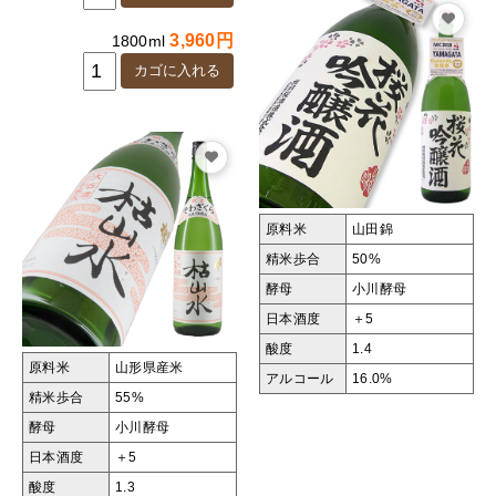
3,960円
1800ml
原料米
山田錦
精米歩合
50%
酵母
小川酵母
日本酒度
＋5
酸度
1.4
原料米
山形県産米
アルコール
16.0%
精米歩合
55%
酵母
小川酵母
日本酒度
＋5
酸度
1.3