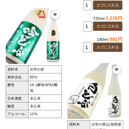
2,235円
720ml
691円
180ml
原料米
出羽の里
精米歩合
60%
酵母
16-1酵母
NFKA酵
母
日本酒度
非公表
酸度
非公表
アルコール
12%
原料米
出羽の里(山形県酒