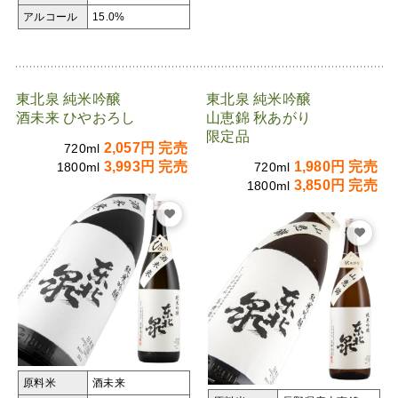
アルコール
15.0%
東北泉 純米吟醸
東北泉 純米吟醸
酒未来 ひやおろし
山恵錦 秋あがり
限定品
2,057円 完売
720ml
3,993円 完売
1,980円 完売
1800ml
720ml
3,850円 完売
1800ml
原料米
酒未来