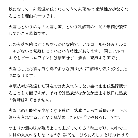
秋になって、外気温が低くなってきて火落ちの 危険性が少なくな
ることも理由の一つです。
火落ちというのは「火落ち菌」という乳酸菌の仲間の細菌が繁殖
して起こる現象です。
この火落ち菌はとてもやっかいな菌で、アルコールを好みアルコ
ールがないと繁殖しにくいという特性があります。 同じアルコー
ルでもビールやワインには繁殖せず、清酒に繁殖する菌です。
火落ちしたお酒は白く綿のような濁りが出て酸味が強く劣化した
味になります。
冷蔵技術が発達した現在では火入れをしない生のまま低温貯蔵す
ることも可能ですが、それでは熟成がなかなか進まず秋口に熟成
の旨味は出てきません。
火落ちの可能性が少なくなる秋に、熟成によって旨味がましたお
酒を火入れすることなく瓶詰めしたのが「ひやおろし」です。
つまりお酒の味が熟成よって上がってくる「秋上がり」の中で二
回目の火入れをしないもの(生詰 *)を「ひやおろし」と呼ぶわけで