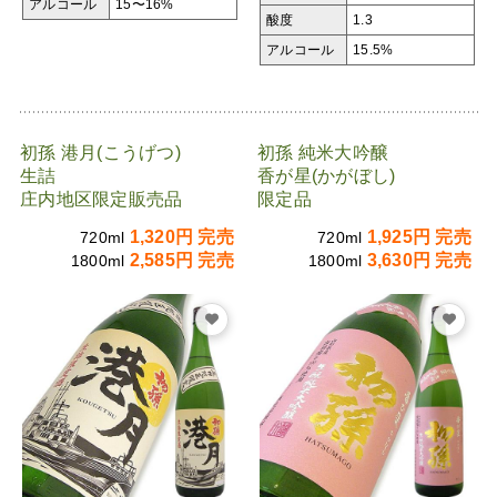
アルコール
15〜16%
酸度
1.3
アルコール
15.5%
初孫 港月(こうげつ)
初孫 純米大吟醸
生詰
香が星(かがぼし)
庄内地区限定販売品
限定品
1,320円 完売
1,925円 完売
720ml
720ml
2,585円 完売
3,630円 完売
1800ml
1800ml