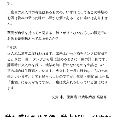
す。
二度目の火入れの有無はあるものの、いずれにしてもこの時期の
お酒は旨みの乗った味わい豊かな酒であることに違いはありませ
ん。
蔵元が自信を持って出荷する、秋上がり・ひやおろしの限定品の
お酒を是非味わってみませんか?
* 生詰
火入れは通常二度行われます。出来上がった酒をタンクに貯蔵す
るときに一回、 タンクから壜に詰めるときに一回の計二回です。
貯蔵時に火入れを行い、壜詰め時に行わないものを生詰といい、
逆の場合は生貯蔵といいます。火入れを一度も行わないものを本
生といいます。とても紛らわしいのですが、生詰・生貯 蔵は一見
「生酒」にみえがちですが、一度は火入れを行っている酒になり
ます。
文責 木川屋商店 代表取締役 髙橋修一