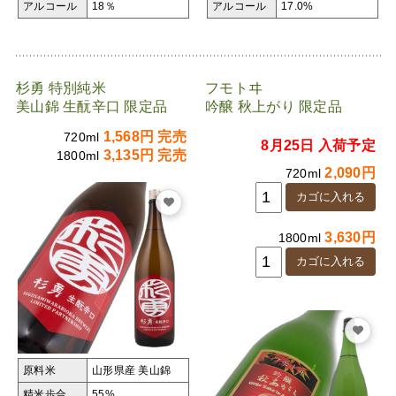
アルコール
18％
アルコール
17.0%
杉勇 特別純米
フモトヰ
美山錦 生酛辛口 限定品
吟醸 秋上がり 限定品
1,568円 完売
720ml
8月25日 入荷予定
3,135円 完売
1800ml
2,090円
720ml
3,630円
1800ml
原料米
山形県産 美山錦
精米歩合
55%