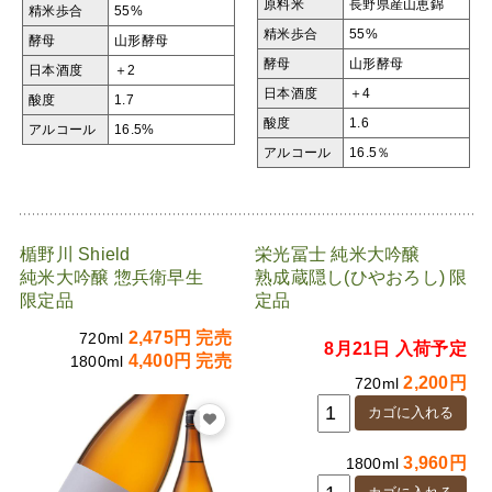
原料米
長野県産山恵錦
精米歩合
55%
精米歩合
55%
酵母
山形酵母
酵母
山形酵母
日本酒度
＋2
日本酒度
＋4
酸度
1.7
酸度
1.6
アルコール
16.5%
アルコール
16.5％
楯野川 Shield
栄光冨士 純米大吟醸
純米大吟醸 惣兵衛早生
熟成蔵隠し(ひやおろし) 限
限定品
定品
2,475円 完売
720ml
8月21日 入荷予定
4,400円 完売
1800ml
2,200円
720ml
3,960円
1800ml