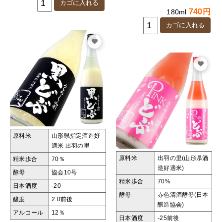
740円
180ml
原料米
山形県指定酒造好
適米
出羽の里
原料米
出羽の里(山形県酒
精米歩合
70％
造好適米)
酵母
協会10号
精米歩合
70%
日本酒度
-20
酵母
赤色清酒酵母(日本
酸度
2.0前後
醸造協会)
アルコール
12％
日本酒度
-25前後