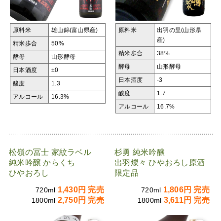
原料米
雄山錦(富山県産)
原料米
出羽の里(山形県
産)
精米歩合
50%
精米歩合
38%
酵母
山形酵母
酵母
山形酵母
日本酒度
±0
日本酒度
-3
酸度
1.3
酸度
1.7
アルコール
16.3%
アルコール
16.7%
松嶺の冨士 家紋ラベル
杉勇 純米吟醸
純米吟醸 からくち
出羽燦々 ひやおろし原酒
ひやおろし
限定品
1,430円 完売
1,806円 完売
720ml
720ml
2,750円 完売
3,611円 完売
1800ml
1800ml