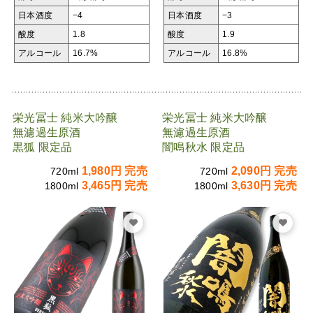
日本酒度
−4
日本酒度
−3
酸度
1.8
酸度
1.9
アルコール
16.7%
アルコール
16.8%
栄光冨士 純米大吟醸
栄光冨士 純米大吟醸
無濾過生原酒
無濾過生原酒
黒狐 限定品
闇鳴秋水 限定品
1,980円 完売
2,090円 完売
720ml
720ml
3,465円 完売
3,630円 完売
1800ml
1800ml