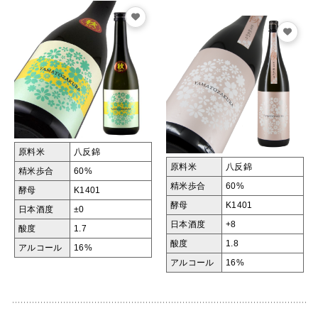
原料米
八反錦
原料米
八反錦
精米歩合
60%
精米歩合
60%
酵母
K1401
酵母
K1401
日本酒度
±0
日本酒度
+8
酸度
1.7
酸度
1.8
アルコール
16%
アルコール
16%