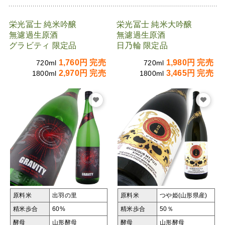
栄光冨士 純米吟醸
栄光冨士 純米大吟醸
無濾過生原酒
無濾過生原酒
グラビティ 限定品
日乃輪 限定品
1,760円 完売
1,980円 完売
720ml
720ml
2,970円 完売
3,465円 完売
1800ml
1800ml
原料米
出羽の里
原料米
つや姫(山形県産)
精米歩合
60%
精米歩合
50％
酵母
山形酵母
酵母
山形酵母