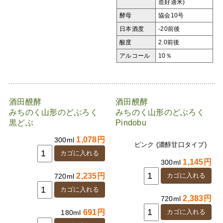
造好適米)
酵母
協会10号
日本酒度
-20前後
酸度
2.0前後
アルコール
10％
酒田醗酵
酒田醗酵
みちのく山形のどぶろく
みちのく山形のどぶろく
黒どぶ
Pindobu
1,078円
300ml
ピンク (濃醇甘口タイプ)
1,145円
300ml
2,235円
720ml
2,383円
720ml
691円
180ml