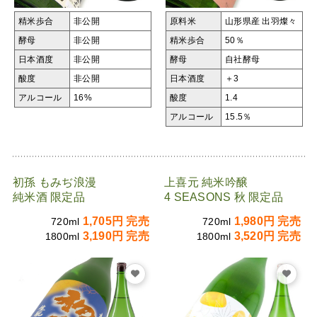
精米歩合
非公開
原料米
山形県産 出羽燦々
酵母
非公開
精米歩合
50％
日本酒度
非公開
酵母
自社酵母
酸度
非公開
日本酒度
＋3
アルコール
16%
酸度
1.4
アルコール
15.5％
初孫 もみぢ浪漫
上喜元 純米吟醸
純米酒 限定品
4 SEASONS 秋 限定品
1,705円 完売
1,980円 完売
720ml
720ml
3,190円 完売
3,520円 完売
1800ml
1800ml