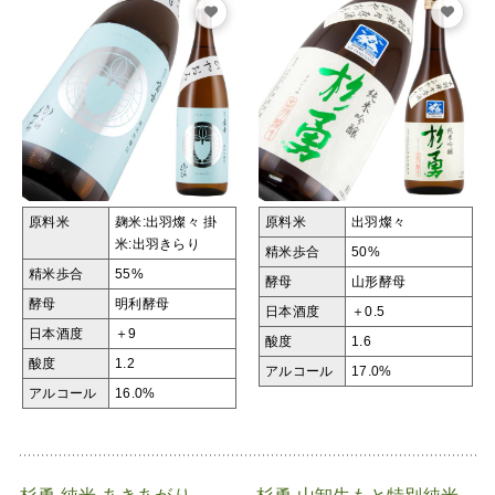
原料米
麹米:出羽燦々
掛
原料米
出羽燦々
米:出羽きらり
精米歩合
50%
精米歩合
55%
酵母
山形酵母
酵母
明利酵母
日本酒度
＋0.5
日本酒度
＋9
酸度
1.6
酸度
1.2
アルコール
17.0%
アルコール
16.0%