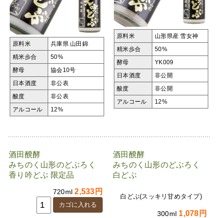
原料米
山形県産 雪女神
原料米
兵庫県 山田錦
精米歩合
50%
精米歩合
50%
酵母
YK009
酵母
協会10号
日本酒度
非公開
日本酒度
非公表
酸度
非公開
酸度
非公表
アルコール
12%
アルコール
12%
酒田醗酵
酒田醗酵
みちのく山形のどぶろく
みちのく山形のどぶろく
香り吟どぶ 限定品
白どぶ
2,533円
720ml
白どぶ(スッキリ甘めタイプ)
1,078円
300ml