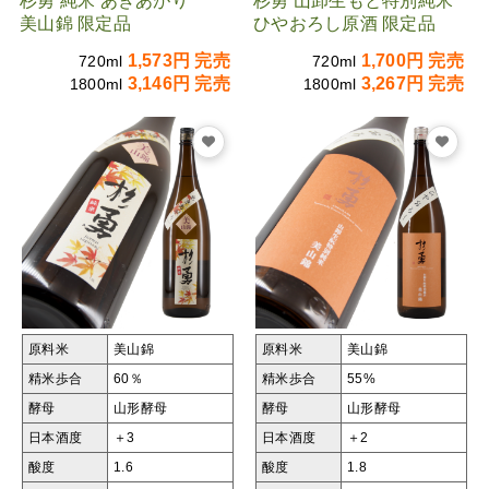
杉勇 純米 あきあがり
杉勇 山卸生もと特別純米
美山錦 限定品
ひやおろし原酒 限定品
1,573円 完売
1,700円 完売
720ml
720ml
3,146円 完売
3,267円 完売
1800ml
1800ml
原料米
美山錦
原料米
美山錦
精米歩合
60％
精米歩合
55%
酵母
山形酵母
酵母
山形酵母
日本酒度
＋3
日本酒度
＋2
酸度
1.6
酸度
1.8