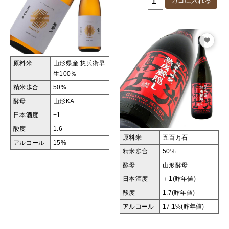
原料米
山形県産 惣兵衛早
生100％
精米歩合
50%
酵母
山形KA
日本酒度
−1
酸度
1.6
原料米
五百万石
アルコール
15%
精米歩合
50%
酵母
山形酵母
日本酒度
＋1(昨年値)
酸度
1.7(昨年値)
アルコール
17.1%(昨年値)