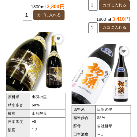
3,300円
1800ml
3,410円
1800ml
原料米
出羽の里
精米歩合
60%
原料米
出羽の里
酵母
山形酵母
精米歩合
55%
日本酒度
±0
酵母
自社酵母
酸度
1.2
日本酒度
＋1