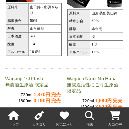
原料米
山田錦・出羽きら
り
原料米
山形県産 美山錦
精米歩合
50%
精米歩合
60%
酵母
山形酵母
酵母
非公開
日本酒度
＋7
日本酒度
-6
酸度
1.4
酸度
1.8
アルコール
16.0%
アルコール
15%
Wagauji 1st Flash
Wagauji Nami No Hana
無濾過生原酒 限定品
無濾過活性にごり生原酒
限定品
1,870円 完売
720ml
3,190円 完売
1,980円 完売
1800ml
720ml
3,520円 完売
1800ml
トップ
カテゴリ
お気に入り
検索
カゴの中