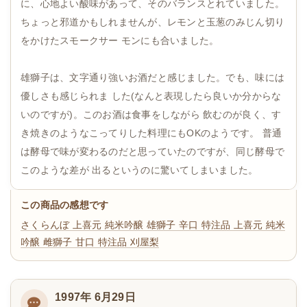
に、心地よい酸味があって、そのバランスとれていました。
ちょっと邪道かもしれませんが、レモンと玉葱のみじん切り
をかけたスモークサー モンにも合いました。
雄獅子は、文字通り強いお酒だと感じました。でも、味には
優しさも感じられま した(なんと表現したら良いか分からな
いのですが)。このお酒は食事をしながら 飲むのが良く、す
き焼きのようなこってりした料理にもOKのようです。 普通
は酵母で味が変わるのだと思っていたのですが、同じ酵母で
このような差が 出るというのに驚いてしまいました。
この商品の感想です
さくらんぼ
上喜元 純米吟醸 雄獅子 辛口 特注品
上喜元 純米
吟醸 雌獅子 甘口 特注品
刈屋梨
1997年 6月29日