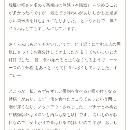
程度の軽さを求めて高精白の吟醸（本醸造） を求めること
が多かったのですが、最近では味わいがあり しかも重過ぎ
ない純米酒を好むようになりました。 というわけで、農の
己々呂はとても楽しみにしています。
さくらんぼもとてもおいしいです。(^^) 近くにすむ主人の両
親にさっそくお裾分けしてきましたが 甘くておいしいと大
好評でした。 皆、食べ始めると止らなくなるようで、一ケ
ースの半分程 をあっという間に食べ尽くしていました。す
ごいー。
ところが、私、みずみずしい果物を食べると咽が痒くなる
持病？があり、まず一個を食べたところであっという間に
咽が痒くなり、ノックアウトされました。 バナナと林檎と
柑橘類以外はメロンも西瓜も梨も駄目です。 高いものが駄
目なので、安上がりで喜ばれるのはいいので すが、おいし