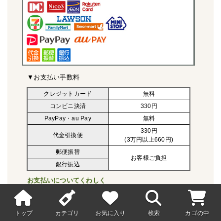
▼お支払い手数料
クレジットカード
無料
コンビニ決済
330円
PayPay・au Pay
無料
330円
代金引換便
(3万円以上660円)
郵便振替
お客様ご負担
銀行振込
お支払いについてくわしく
送料
トップ
カテゴリ
お気に入り
検索
カゴの中
何本購入いただいても一梱包の範囲であれば同一の料