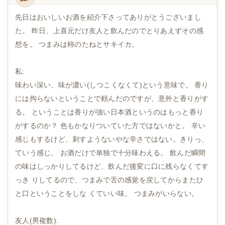
先日はおいしいお酒を紹介下さってありがとうございまし
た。 昨日、上喜元だけ友人と飲んだのでとりあえずその感
想を。 つまみは柿のたねとサキイカ。
私:
味わい深い、味が濃い(しつこくなくて)という意味で。 香り
には拘らないということで頼んだのですが、意外と香りがす
る。 ということは香りが強い日本酒というのはもっと香り
がするのか？ 色もかなりついていた方ではないかと。 辛い
感じもするけど、刺すようないやな辛さではない。きりっ、
ていう感じ。 お酒だけで単独で十分味わえる。 飲んだ瞬間
の味はしっかりしてるけど、飲んだ後変に口に残らなくてす
っき りしてるので、つまみで舌の感覚を戻してからまたひ
と口ということをしな くていい味。 つまみがいらない。
友人(男複数):