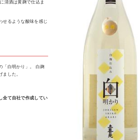
的に清酒は黄麹で仕込ま
わせるような酸味を感じ
の「白明かり」。 白麹
げました。
。
し全て自社で作成してい