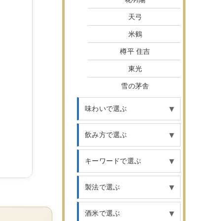
天弓
米鶴
樽平 住吉
東光
雪の茅舎
味わいで選ぶ
飲み方で選ぶ
キーワードで選ぶ
製法で選ぶ
酒米で選ぶ