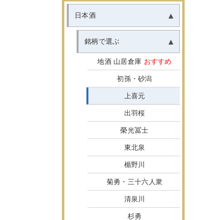
日本酒
銘柄で選ぶ
地酒 山居倉庫
おすすめ
初孫・砂潟
上喜元
出羽桜
榮光冨士
東北泉
楯野川
菊勇・三十六人衆
清泉川
杉勇