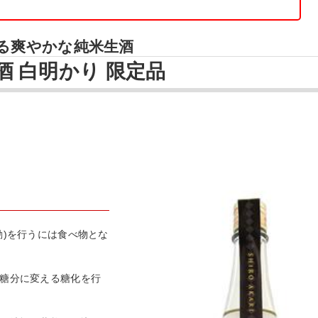
る爽やかな純米生酒
酒 白明かり 限定品
動)を行うには食べ物とな
を糖分に変える糖化を行