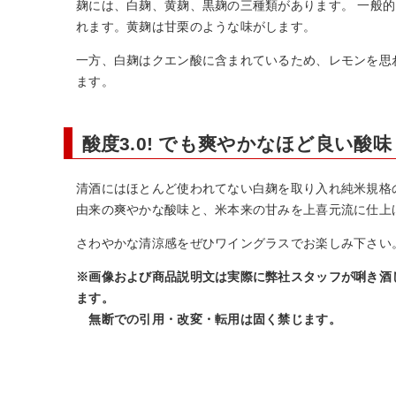
麹には、白麹、黄麹、黒麹の三種類があります。 一般
れます。黄麹は甘栗のような味がします。
一方、白麹はクエン酸に含まれているため、レモンを思
ます。
酸度3.0! でも爽やかなほど良い酸味
清酒にはほとんど使われてない白麹を取り入れ純米規格
由来の爽やかな酸味と、米本来の甘みを上喜元流に仕上
さわやかな清涼感をぜひワイングラスでお楽しみ下さい
※画像および商品説明文は実際に弊社スタッフが唎き酒
ます。
無断での引用・改変・転用は固く禁じます。