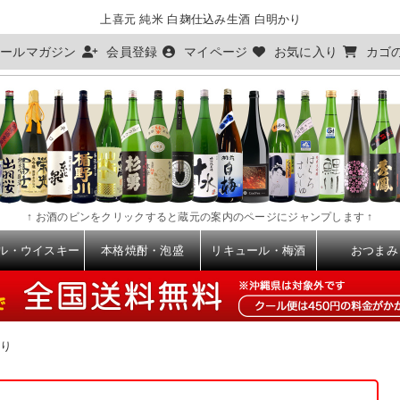
上喜元 純米 白麹仕込み生酒 白明かり
ールマガジン
会員登録
マイページ
お気に入り
カゴ
↑ お酒のビンをクリックすると蔵元の案内のページにジャンプします ↑
ル・ウイスキー
本格焼酎・泡盛
リキュール・梅酒
おつまみ
かり