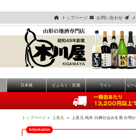
トップページ
お問い合わせ
メ
日本酒
どぶろく・甘酒
ワイン
ビー
トップページ
»
上喜元
» 上喜元 純米 白麹仕込み生酒 白明