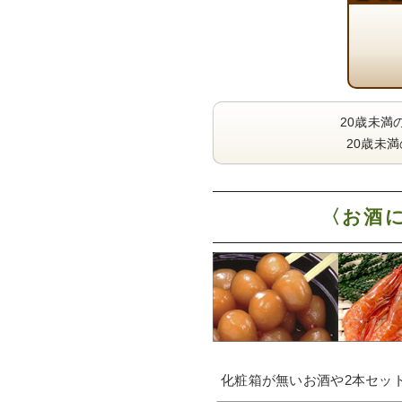
20歳未満
20歳未
〈お酒
化粧箱が無いお酒や2本セッ