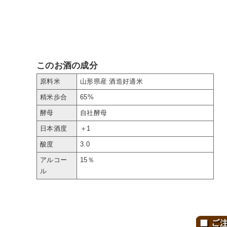
このお酒の成分
原料米
山形県産 酒造好適米
精米歩合
65%
酵母
自社酵母
日本酒度
＋1
酸度
3.0
アルコー
15％
ル