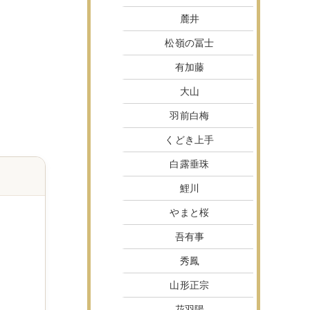
麓井
松嶺の冨士
有加藤
大山
羽前白梅
くどき上手
白露垂珠
鯉川
やまと桜
吾有事
秀鳳
山形正宗
花羽陽