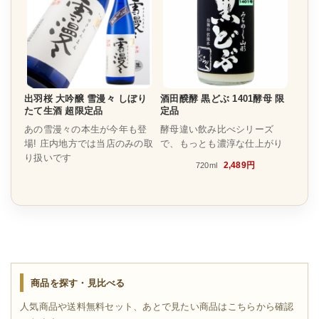
出羽桜 大吟醸 雪漫々 しぼり
酒田醗酵 黒どぶ 1401酵母 限
たて生酒 超限定品
定品
あの雪漫々の本生が今年も登
酵母違い飲み比べシリーズ
場! 庄内地方では当店のみの取
で、もっとも濃淳な仕上がり
り扱いです
2,489円
720ml
商品を探す・見比べる
人気商品や送料無料セット、あとで見たい商品はこちらから確認