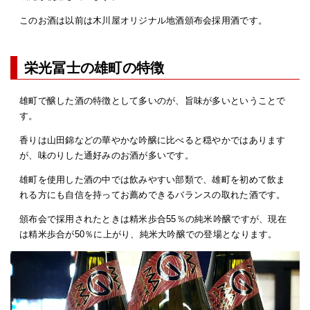
このお酒は以前は木川屋オリジナル地酒頒布会採用酒です。
栄光冨士の雄町の特徴
雄町で醸した酒の特徴として多いのが、旨味が多いということで
す。
香りは山田錦などの華やかな吟醸に比べると穏やかではあります
が、味のりした通好みのお酒が多いです。
雄町を使用した酒の中では飲みやすい部類で、雄町を初めて飲ま
れる方にも自信を持ってお薦めできるバランスの取れた酒です。
頒布会で採用されたときは精米歩合55％の純米吟醸ですが、現在
は精米歩合が50％に上がり、純米大吟醸での登場となります。