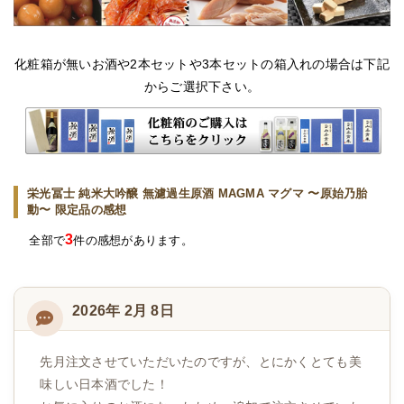
化粧箱が無いお酒や2本セットや3本セットの箱入れの場合は下記
からご選択下さい。
栄光冨士 純米大吟醸 無濾過生原酒 MAGMA マグマ 〜原始乃胎
動〜 限定品の感想
3
全部で
件の感想があります。
2026年 2月 8日
先月注文させていただいたのですが、とにかくとても美
味しい日本酒でした！