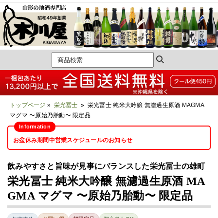
トップページ
»
栄光冨士
» 栄光冨士 純米大吟醸 無濾過生原酒 MAGMA
マグマ 〜原始乃胎動〜 限定品
お盆休み期間中営業スケジュールのお知らせ
飲みやすさと旨味が見事にバランスした栄光冨士の雄町
栄光冨士 純米大吟醸 無濾過生原酒 MA
GMA マグマ 〜原始乃胎動〜 限定品