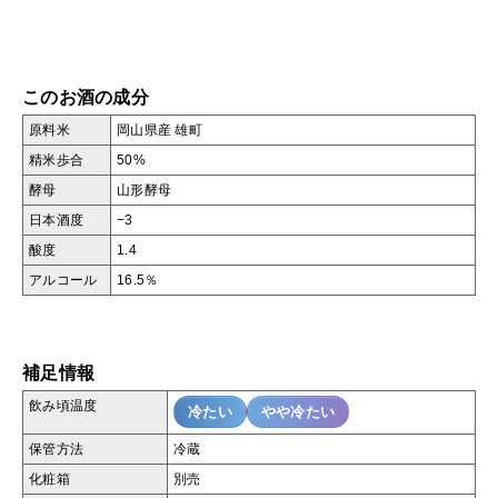
このお酒の成分
原料米
岡山県産 雄町
精米歩合
50%
酵母
山形酵母
日本酒度
−3
酸度
1.4
アルコール
16.5％
補足情報
飲み頃温度
冷たい
やや冷たい
保管方法
冷蔵
化粧箱
別売