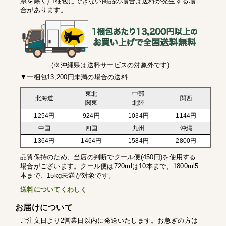
県を除く) 1梱包にできない商品の場合は送料が発生する場
合があります。
(※沖縄県は送料サービスの対象外です)
▼一梱包13,200円未満の場合の送料
東北
中部
北海道
関西
関東
北陸
1254円
924円
1034円
1144円
中国
四国
九州
沖縄
1364円
1464円
1584円
2800円
品質保持のため、当店の判断でクール便(450円)を使用する
場合がございます。クール便は720mlは10本まで、1800ml5
本まで、15kg未満が対象です。
送料についてくわしく
お届けについて
ご注文日より2営業日以内に発送いたします。お急ぎの方は