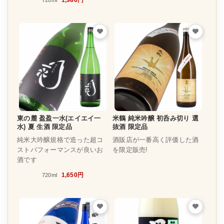
720ml
東の麓 盈盈一水(エイエイ一
米鶴 純米吟醸 初呑み切り 選
水) 夏 生酒 限定品
抜酒 限定品
純米大吟醸規格で造った超コ
酒販店が一番高く評価した酒
ストパフォーマンスが良いお
を限定販売!
酒です
1,650円
720ml