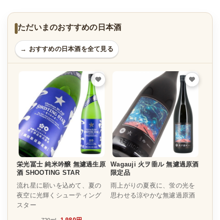
ただいまのおすすめの日本酒
→ おすすめの日本酒を全て見る
栄光冨士 純米吟醸 無濾過生原
Wagauji 火ヲ垂ル 無濾過原酒
酒 SHOOTING STAR
限定品
流れ星に願いを込めて、夏の
雨上がりの夏夜に、蛍の光を
夜空に光輝くシューティング
思わせる涼やかな無濾過原酒
スター
1,980円