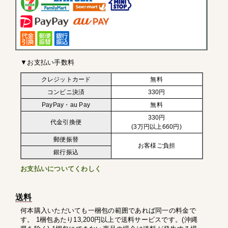
▼お支払い手数料
クレジットカード
無料
コンビニ決済
330円
PayPay・au Pay
無料
330円
代金引換便
(3万円以上660円)
郵便振替
お客様ご負担
銀行振込
お支払いについてくわしく
送料
何本購入いただいても一梱包の範囲であれば同一の料金で
す。 1梱包あたり13,200円以上で送料サービスです。(沖縄