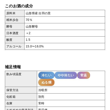
このお酒の成分
原料米
山形県産 出羽の里
精米歩合
70％
酵母
山形酵母
日本酒度
＋2
酸度
1.5
アルコール
15.0〜16.0%
補足情報
飲み頃温度
冷たい
やや冷たい
常温
ぬる燗
保管方法
冷暗所
化粧箱
別売
在庫
常時
おすすめの発送方法
常温便