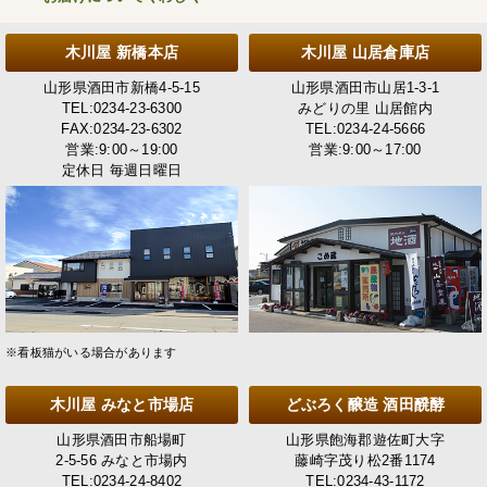
木川屋 新橋本店
木川屋 山居倉庫店
山形県酒田市新橋4-5-15
山形県酒田市山居1-3-1
TEL:0234-23-6300
みどりの里 山居館内
FAX:0234-23-6302
TEL:0234-24-5666
営業:9:00～19:00
営業:9:00～17:00
定休日 毎週日曜日
※看板猫がいる場合があります
木川屋 みなと市場店
どぶろく醸造 酒田醗酵
山形県酒田市船場町
山形県飽海郡遊佐町大字
2-5-56 みなと市場内
藤崎字茂り松2番1174
TEL:0234-24-8402
TEL:0234-43-1172