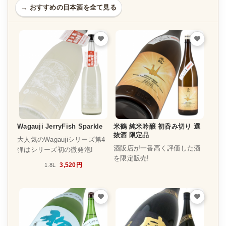
→ おすすめの日本酒を全て見る
Wagauji JerryFish Sparkle
米鶴 純米吟醸 初呑み切り 選
抜酒 限定品
大人気のWagaujiシリーズ第4
酒販店が一番高く評価した酒
弾はシリーズ初の微発泡!
を限定販売!
3,520円
1.8L