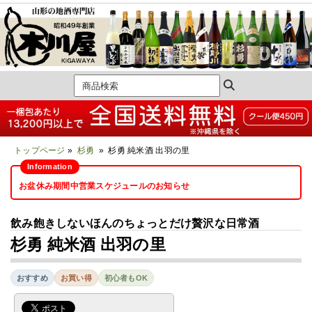
トップページ
»
杉勇
» 杉勇 純米酒 出羽の里
お盆休み期間中営業スケジュールのお知らせ
飲み飽きしないほんのちょっとだけ贅沢な日常酒
杉勇 純米酒 出羽の里
おすすめ
お買い得
初心者もOK