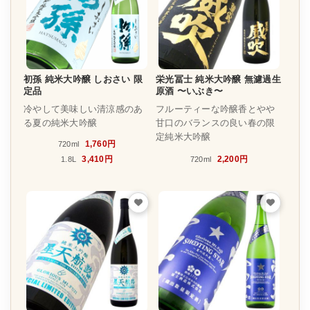
初孫 純米大吟醸 しおさい 限
栄光冨士 純米大吟醸 無濾過生
定品
原酒 〜いぶき〜
冷やして美味しい清涼感のあ
フルーティーな吟醸香とやや
る夏の純米大吟醸
甘口のバランスの良い春の限
定純米大吟醸
1,760円
720ml
3,410円
2,200円
1.8L
720ml