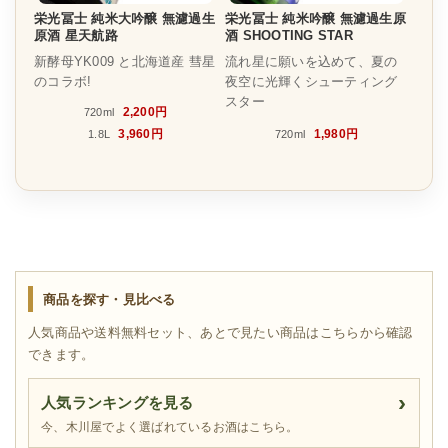
栄光冨士 純米大吟醸 無濾過生
栄光冨士 純米吟醸 無濾過生原
原酒 星天航路
酒 SHOOTING STAR
新酵母YK009 と北海道産 彗星
流れ星に願いを込めて、夏の
のコラボ!
夜空に光輝くシューティング
スター
2,200円
720ml
3,960円
1,980円
1.8L
720ml
商品を探す・見比べる
人気商品や送料無料セット、あとで見たい商品はこちらから確認
できます。
人気ランキングを見る
今、木川屋でよく選ばれているお酒はこちら。