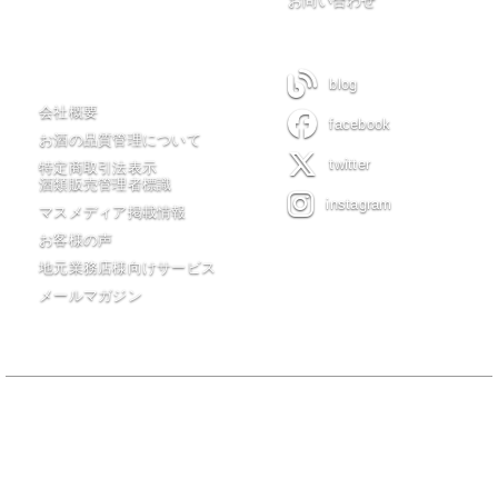
お問い合わせ
木川屋について
blog
会社概要
facebook
お酒の品質管理について
twitter
特定商取引法表示
酒類販売管理者標識
instagram
マスメディア掲載情報
お客様の声
地元業務店様向けサービス
メールマガジン
当サイトの全てのコンテンツは有限会社 木川屋商店が著作権を保有
し無許可転載・転用を一切禁じます。
20歳未満の者の飲酒は法律で禁止されています。20歳未満の者に対し
ては酒類を販売しません。