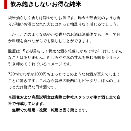
飲み飽きしないお得な純米
純米酒らしく香りは穏やかなお酒です。昨今の芳香剤のような香
りが強いお酒になれた方にはきっと物足りなく感じるでしょう。
しかし、このような穏やかな香りのお酒は酒単体でも、そして何
か料理を食べながらでも楽しむことができます。
酸度は1.5と杉勇らしく骨太な酒を想像しがちですが、けしてそん
なことはありません。むしろやや米の甘みを感じる味をキリッと
引き締めてくれているイメージです。
720mlでわずか1000円ちょっとでこのようなお酒が買えてしまう
ことに驚きです。これなら普段の晩酌にもピッタリ。ほんのちょ
っとだけ贅沢な日常酒です。
※画像および商品説明文は実際に弊社スタッフが唎き酒し全て自
社で作成しています。
無断での引用・改変・転用は固く禁じます。