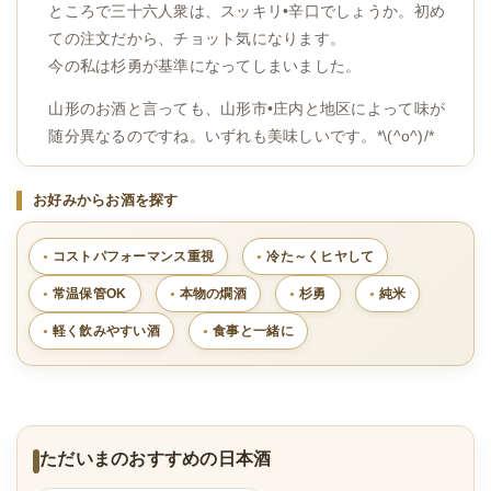
ところで三十六人衆は、スッキリ•辛口でしょうか。初め
ての注文だから、チョット気になります。
今の私は杉勇が基準になってしまいました。
山形のお酒と言っても、山形市•庄内と地区によって味が
随分異なるのですね。いずれも美味しいです。*\(^o^)/*
お好みからお酒を探す
コストパフォーマンス重視
冷た～くヒヤして
常温保管OK
本物の燗酒
杉勇
純米
軽く飲みやすい酒
食事と一緒に
ただいまのおすすめの日本酒