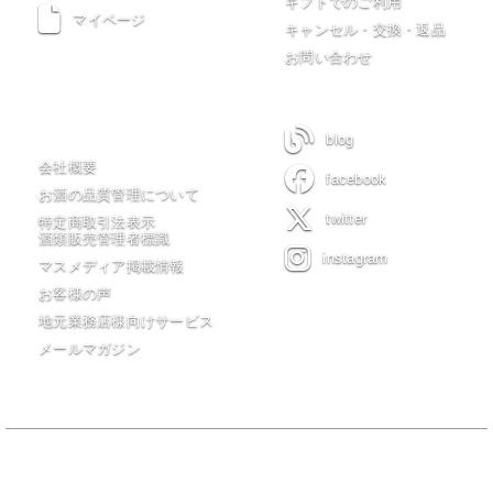
ギフトでのご利用
マイページ
キャンセル・交換・返品
お問い合わせ
木川屋について
blog
会社概要
facebook
お酒の品質管理について
twitter
特定商取引法表示
酒類販売管理者標識
instagram
マスメディア掲載情報
お客様の声
地元業務店様向けサービス
メールマガジン
当サイトの全てのコンテンツは有限会社 木川屋商店が著作権を保有
し無許可転載・転用を一切禁じます。