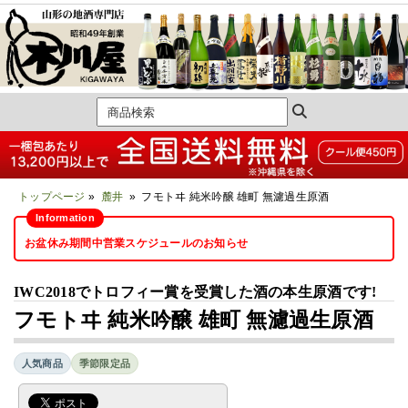
トップページ
»
麓井
» フモトヰ 純米吟醸 雄町 無濾過生原酒
お盆休み期間中営業スケジュールのお知らせ
IWC2018でトロフィー賞を受賞した酒の本生原酒です!
フモトヰ 純米吟醸 雄町 無濾過生原酒
人気商品
季節限定品