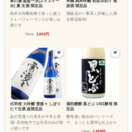
東の麓 盈盈一水(エイエイ一
米鶴 純米吟醸 初呑み切り 選
水) 夏 生酒 限定品
抜酒 限定品
純米大吟醸規格で造った超コ
酒販店が一番高く評価した酒
ストパフォーマンスが良いお
を限定販売!
酒です
1,650円
720ml
出羽桜 大吟醸 雪漫々 しぼり
酒田醗酵 黒どぶ 1401酵母 限
たて生酒 超限定品
定品
あの雪漫々の本生が今年も登
酵母違い飲み比べシリーズ
場! 庄内地方では当店のみの取
で、もっとも濃淳な仕上がり
り扱いです
2,489円
720ml