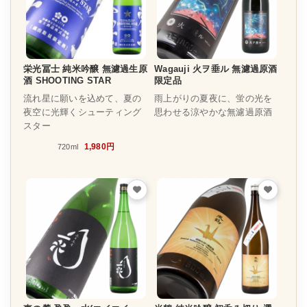
栄光冨士 純米吟醸 無濾過生原
Wagauji 火ヲ垂ル 無濾過原酒
酒 SHOOTING STAR
限定品
流れ星に願いを込めて、夏の
雨上がりの夏夜に、蛍の光を
夜空に光輝くシューティング
思わせる涼やかな無濾過原酒
スター
1,980円
720ml