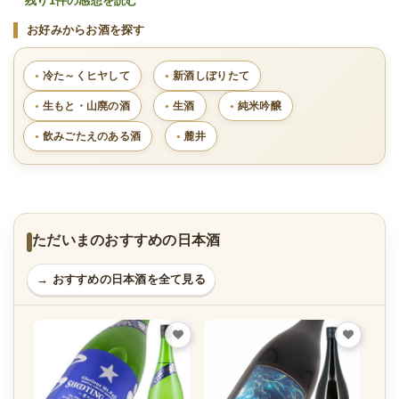
残り1件の感想を読む
お好みからお酒を探す
冷た～くヒヤして
新酒しぼりたて
生もと・山廃の酒
生酒
純米吟醸
飲みごたえのある酒
麓井
ただいまのおすすめの日本酒
→ おすすめの日本酒を全て見る