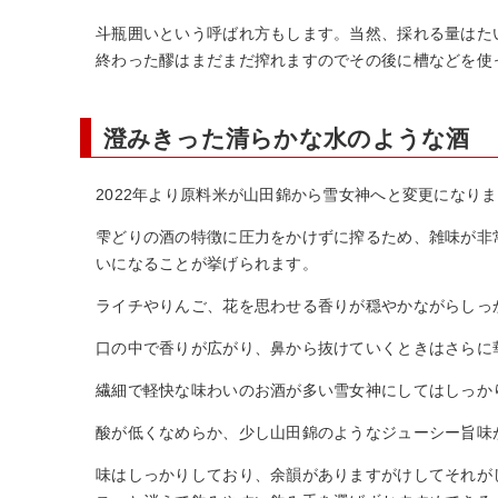
斗瓶囲いという呼ばれ方もします。当然、採れる量はた
終わった醪はまだまだ搾れますのでその後に槽などを使
澄みきった清らかな水のような酒
2022年より原料米が山田錦から雪女神へと変更になり
雫どりの酒の特徴に圧力をかけずに搾るため、雑味が非
いになることが挙げられます。
ライチやりんご、花を思わせる香りが穏やかながらしっ
口の中で香りが広がり、鼻から抜けていくときはさらに
繊細で軽快な味わいのお酒が多い雪女神にしてはしっか
酸が低くなめらか、少し山田錦のようなジューシー旨味
味はしっかりしており、余韻がありますがけしてそれが