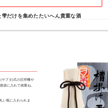
た雫だけを集めたたいへん貴重な酒
(ヤブタ)式の圧搾機や
を酒袋に入れて積重ね、
る丸い瓶に入れられま