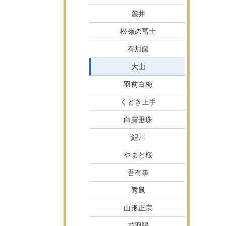
麓井
松嶺の冨士
有加藤
大山
羽前白梅
くどき上手
白露垂珠
鯉川
やまと桜
吾有事
秀鳳
山形正宗
花羽陽