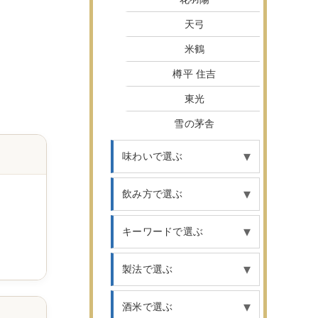
天弓
米鶴
樽平 住吉
東光
雪の茅舎
味わいで選ぶ
飲み方で選ぶ
キーワードで選ぶ
製法で選ぶ
酒米で選ぶ