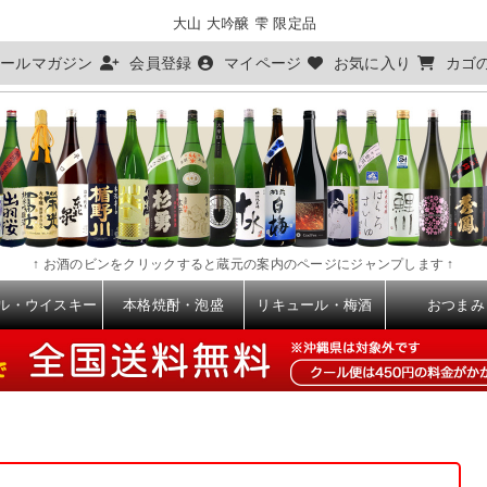
大山 大吟醸 雫 限定品
ールマガジン
会員登録
マイページ
お気に入り
カゴ
↑ お酒のビンをクリックすると蔵元の案内のページにジャンプします ↑
ル・ウイスキー
本格焼酎・泡盛
リキュール・梅酒
おつまみ