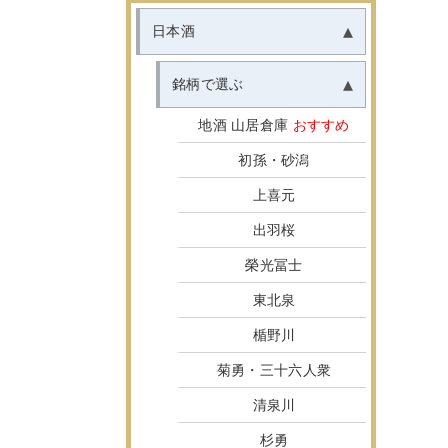
日本酒
銘柄で選ぶ
地酒 山居倉庫
おすすめ
初孫・砂潟
上喜元
出羽桜
榮光冨士
東北泉
楯野川
菊勇・三十六人衆
清泉川
杉勇