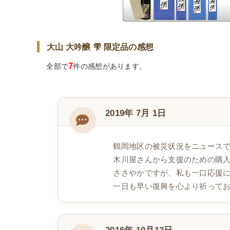
大山 大吟醸 雫 限定品の感想
7
全部で
件の感想があります。
2019年 7月 1日
鶴岡地区の被災状況をニュース
木川屋さんから支援のための購
ささやかですが、私も一口応援
一日も早い復興を心より祈って