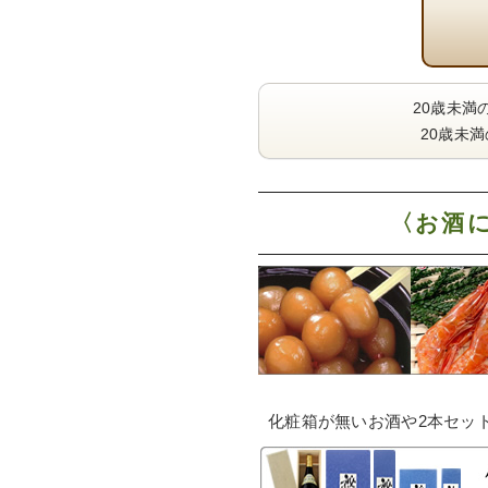
20歳未満
20歳未
〈お酒
化粧箱が無いお酒や2本セッ