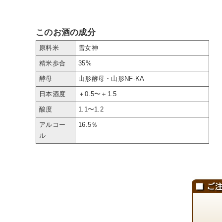
このお酒の成分
原料米
雪女神
精米歩合
35%
酵母
山形酵母・山形NF-KA
日本酒度
＋0.5〜＋1.5
酸度
1.1〜1.2
アルコー
16.5％
ル