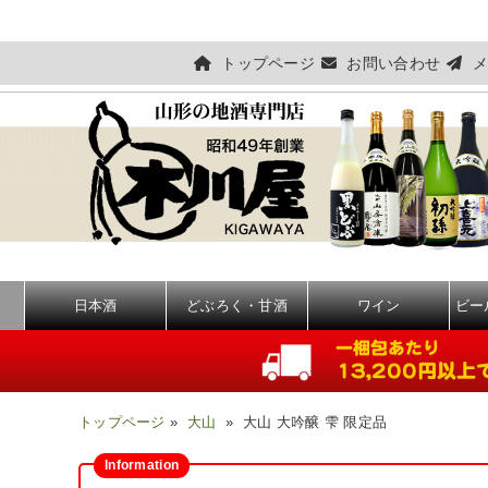
トップページ
お問い合わせ
メ
日本酒
どぶろく・甘酒
ワイン
ビー
トップページ
»
大山
» 大山 大吟醸 雫 限定品