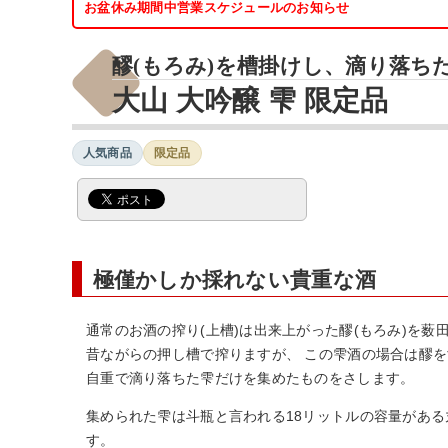
お盆休み期間中営業スケジュールのお知らせ
醪(もろみ)を槽掛けし、滴り落ち
大山 大吟醸 雫 限定品
人気商品
限定品
極僅かしか採れない貴重な酒
通常のお酒の搾り(上槽)は出来上がった醪(もろみ)を薮田
昔ながらの押し槽で搾りますが、 この雫酒の場合は醪
自重で滴り落ちた雫だけを集めたものをさします。
集められた雫は斗瓶と言われる18リットルの容量があ
す。