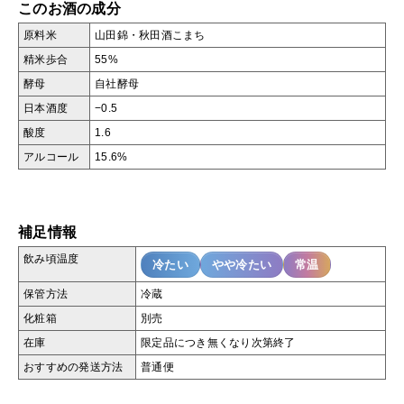
このお酒の成分
原料米
山田錦・秋田酒こまち
精米歩合
55%
酵母
自社酵母
日本酒度
−0.5
酸度
1.6
アルコール
15.6%
補足情報
飲み頃温度
冷たい
やや冷たい
常温
保管方法
冷蔵
化粧箱
別売
在庫
限定品につき無くなり次第終了
おすすめの発送方法
普通便