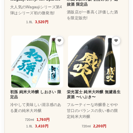
抜酒 限定品
大人気のWagaujiシリーズ第4
酒販店が一番高く評価した酒
弾はシリーズ初の微発泡!
を限定販売!
3,520円
1.8L
初孫 純米大吟醸 しおさい 限
栄光冨士 純米大吟醸 無濾過生
定品
原酒 〜いぶき〜
冷やして美味しい清涼感のあ
フルーティーな吟醸香とやや
る夏の純米大吟醸
甘口のバランスの良い春の限
定純米大吟醸
1,760円
720ml
3,410円
2,200円
1.8L
720ml