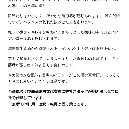
れ無し」の三無い造り」
口当たりはやさしく、爽やかな清涼感が感じられます。 澄んだ味
ですが、バランスの取れた飲みごたえもあります。
雑味が少なくキレイな味わいでさらっとした後味の中にほどよい
アルコール感も感じられます。
無濾過生原酒から連想される、インパクトの強さはありません。
アミノ酸をおさえて、よりスッキリした喉越しのお酒です。 自社
酵母が醸し出す味と香りを楽しめます。
きめ細やかな酸味と香味のバランスがこの酒の真骨頂。 じっくり
とお楽しみいただきたい逸品です。
※画像および商品説明文は実際に弊社スタッフが唎き酒し全て自
社で作成しています。
無断での引用・改変・転用は固く禁じます。