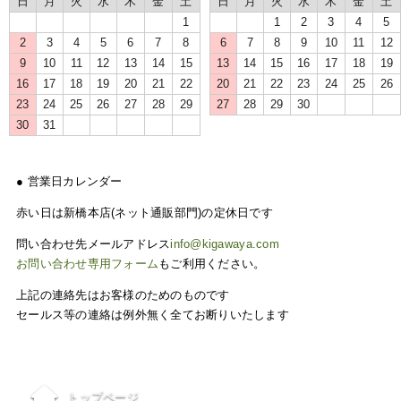
日
月
火
水
木
金
土
日
月
火
水
木
金
土
1
1
2
3
4
5
2
3
4
5
6
7
8
6
7
8
9
10
11
12
9
10
11
12
13
14
15
13
14
15
16
17
18
19
16
17
18
19
20
21
22
20
21
22
23
24
25
26
23
24
25
26
27
28
29
27
28
29
30
30
31
● 営業日カレンダー
赤い日は新橋本店(ネット通販部門)の定休日です
問い合わせ先メールアドレス
info@kigawaya.com
お問い合わせ専用フォーム
もご利用ください。
上記の連絡先はお客様のためのものです
セールス等の連絡は例外無く全てお断りいたします
ご利用について
トップページ