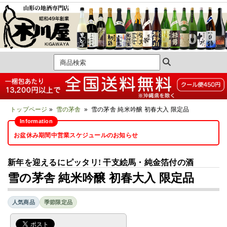
トップページ
»
雪の茅舎
» 雪の茅舎 純米吟醸 初春大入 限定品
お盆休み期間中営業スケジュールのお知らせ
新年を迎えるにピッタリ! 干支絵馬・純金箔付の酒
雪の茅舎 純米吟醸 初春大入 限定品
人気商品
季節限定品