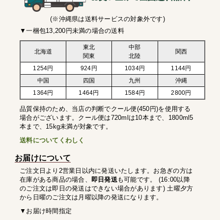
(※沖縄県は送料サービスの対象外です)
▼一梱包13,200円未満の場合の送料
東北
中部
北海道
関西
関東
北陸
1254円
924円
1034円
1144円
中国
四国
九州
沖縄
1364円
1464円
1584円
2800円
品質保持のため、当店の判断でクール便(450円)を使用する
場合がございます。クール便は720mlは10本まで、1800ml5
本まで、15kg未満が対象です。
送料についてくわしく
お届けについて
ご注文日より2営業日以内に発送いたします。お急ぎの方は
在庫がある商品の場合、
即日発送
も可能です。 (16:00以降
のご注文は即日の発送はできない場合があります) 土曜夕方
から日曜のご注文は月曜以降の発送になります。
▼お届け時間指定