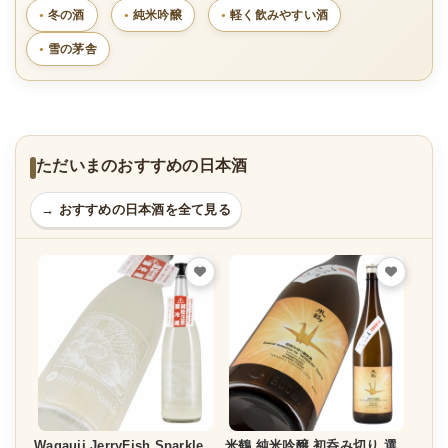
冬の酒
純米吟醸
軽く飲みやすい酒
雪の茅舎
ただいまのおすすめの日本酒
→ おすすめの日本酒を全て見る
Wagauji JerryFish Sparkle
米鶴 純米吟醸 初呑み切り 選