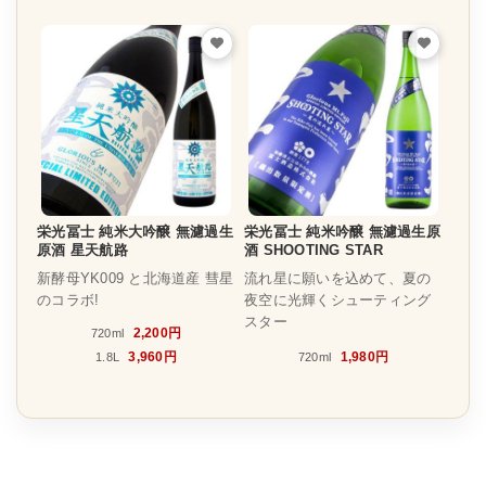
栄光冨士 純米大吟醸 無濾過生
栄光冨士 純米吟醸 無濾過生原
原酒 星天航路
酒 SHOOTING STAR
新酵母YK009 と北海道産 彗星
流れ星に願いを込めて、夏の
のコラボ!
夜空に光輝くシューティング
スター
2,200円
720ml
3,960円
1,980円
1.8L
720ml