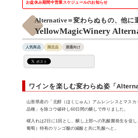
お盆休み期間中営業スケジュールのお知らせ
Alternative＝変わらぬもの、
YellowMagicWinery Alter
人気商品
限定品
酒通向け
ワインを楽しむ変わらぬ姿「Alternat
山形県産の「北醇（ほくじゅん）アムレンシスとマスカ
品種」を除コウ破砕し60日間の醸しで作りました。
櫂入れは2日に1回とし、醸し上部への乳酸菌発生を促
葡萄）特有のリンゴ酸の減酸と共に乳酸へと。