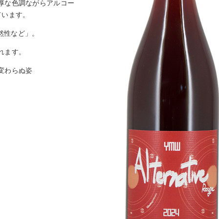
厚な色調ながらアルコー
ています。
必然性など」。
れます。
変わらぬ姿