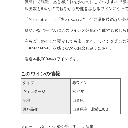
低温にて醸造、あと櫂入れを少なめにしていますので濃
ル度数も8％なので軽やかな野趣を感じるワインになっ
「Alternative」＝「変わらぬもの、他に選択肢のない
鮮やかなパープルにこのワインの熟成の可能性も感じら
今も楽しめそして寝かしても楽しめる。ワインを楽しむ
「Alternative」を感じながらお楽しみください。
製造本数600本のワインです。
このワインの情報
タイプ
赤ワイン
ヴィンテージ
2024年
産地
山形県
原料品種
山形県産 北醇100％
アルコール分：9％ 酸化防止剤：未使用