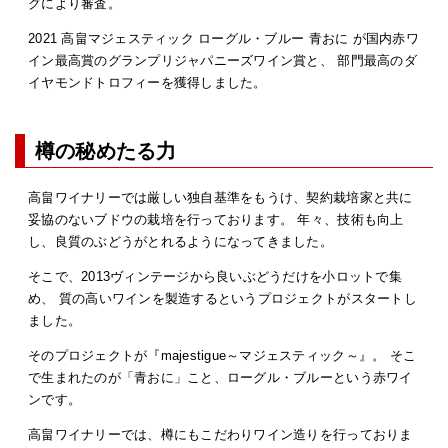
グにより審査。
2021 高畠マジェスティック ローグル・ブルー 青おに が国内赤ワ
イン最高賞のグランプリジャパニーズワイン賞と、 部門最高のダ
イヤモンドトロフィーを獲得しました。
樽の秘めたる力
高畠ワイナリーでは厳しい独自基準をもうけ、契約栽培家と共に
妥協のないブドウの栽培を行っております。 年々、技術も向上
し、良質のぶどうがとれるようになってきました。
そこで、2013ヴィンテージから良いぶどうだけを小ロットで集
め、 質の高いワインを製造するというプロジェクトがスタートし
ました。
そのプロジェクトが『majestigue～マジェスティック～』。 そこ
で生まれたのが「青おに」こと、ローグル・ブルーという赤ワイ
ンです。
高畠ワイナリーでは、樽にもこだわりワイン造りを行っておりま