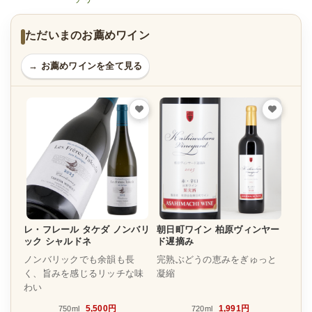
ただいまのお薦めワイン
→ お薦めワインを全て見る
レ・フレール タケダ ノンバリ
朝日町ワイン 柏原ヴィンヤー
ック シャルドネ
ド遅摘み
ノンバリックでも余韻も長
完熟ぶどうの恵みをぎゅっと
く、旨みを感じるリッチな味
凝縮
わい
5,500円
1,991円
750ml
720ml