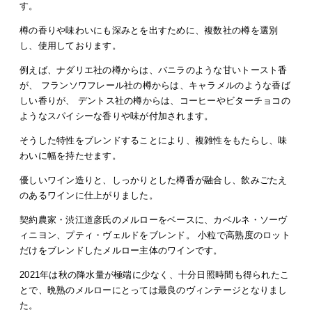
す。
樽の香りや味わいにも深みとを出すために、複数社の樽を選別
し、使用しております。
例えば、ナダリエ社の樽からは、バニラのような甘いトースト香
が、 フランソワフレール社の樽からは、キャラメルのような香ば
しい香りが、 デントス社の樽からは、コーヒーやビターチョコの
ようなスパイシーな香りや味が付加されます。
そうした特性をブレンドすることにより、複雑性をもたらし、味
わいに幅を持たせます。
優しいワイン造りと、しっかりとした樽香が融合し、飲みごたえ
のあるワインに仕上がりました。
契約農家・渋江道彦氏のメルローをベースに、カベルネ・ソーヴ
ィニヨン、プティ・ヴェルドをブレンド。 小粒で高熟度のロット
だけをブレンドしたメルロー主体のワインです。
2021年は秋の降水量が極端に少なく、十分日照時間も得られたこ
とで、晩熟のメルローにとっては最良のヴィンテージとなりまし
た。