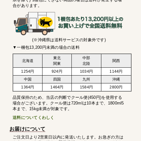
合があります。
(※沖縄県は送料サービスの対象外です)
▼一梱包13,200円未満の場合の送料
東北
中部
北海道
関西
関東
北陸
1254円
924円
1034円
1144円
中国
四国
九州
沖縄
1364円
1464円
1584円
2800円
品質保持のため、当店の判断でクール便(450円)を使用する
場合がございます。クール便は720mlは10本まで、1800ml5
本まで、15kg未満が対象です。
送料についてくわしく
お届けについて
ご注文日より2営業日以内に発送いたします。お急ぎの方は