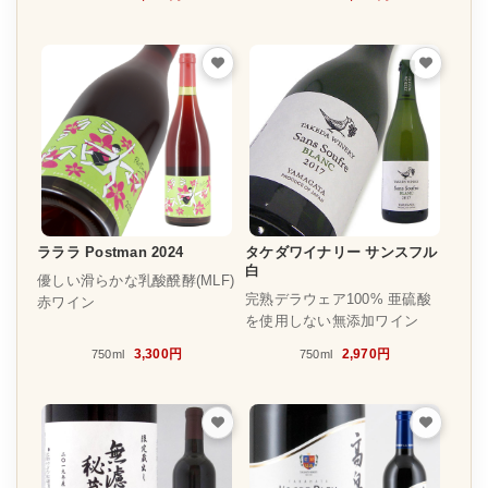
ラララ Postman 2024
タケダワイナリー サンスフル
白
優しい滑らかな乳酸醗酵(MLF)
完熟デラウェア100% 亜硫酸
⾚ワイン
を使用しない無添加ワイン
3,300円
2,970円
750ml
750ml