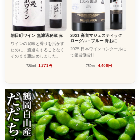
朝日町ワイン 無濾過秘蔵 赤
2021 高畠マジェスティック
ローグル・ブルー 青おに
ワインの旨味と香りを活かす
2025 日本ワインコンクールに
ために、濾過をすることなく
て銀賞受賞!!
そのまま瓶詰めしました。
1,771円
4,400円
720ml
750ml