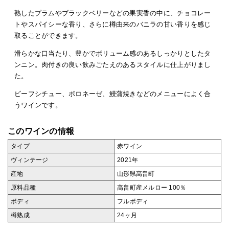
熟したプラムやブラックベリーなどの果実香の中に、チョコレー
トやスパイシーな香り、さらに樽由来のバニラの甘い香りを感じ
取ることができます。
滑らかな口当たり、豊かでボリューム感のあるしっかりとしたタ
ンニン。肉付きの良い飲みごたえのあるスタイルに仕上がりまし
た。
ビーフシチュー、ボロネーゼ、鰻蒲焼きなどのメニューによく合
うワインです。
このワインの情報
タイプ
赤ワイン
ヴィンテージ
2021年
産地
山形県高畠町
原料品種
高畠町産メルロー 100％
ボディ
フルボディ
樽熟成
24ヶ月