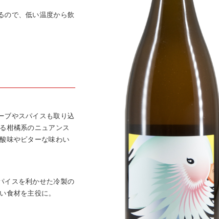
るので、低い温度から飲
。
ーブやスパイスも取り込
来る柑橘系のニュアンス
の酸味やビターな味わい
パイスを利かせた冷製の
良い食材を主役に。