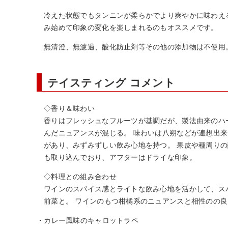
冷えた状態でもタンニンが柔らかでより爽やかに味わえ
み始めて印象の変化を楽しまれるのもオススメです。
無清澄、無濾過、酸化防止剤等その他の添加物は不使用
テイスティング コメント
◇香り＆味わい
香りはフレッシュなフルーツが基調だが、製法由来のハ
んだニュアンスが混じる。 味わいは八朔などが連想出
があり、みずみずしい飲み心地を持つ。 果皮や種周り
も取り込んでおり、アフターはドライな印象。
◇料理との組み合わせ
ワインのスパイス感とライトな飲み心地を活かして、ス
前菜と。 ワインのもつ柑橘系のニュアンスと相性のの
・カレー風味のキャロットラペ