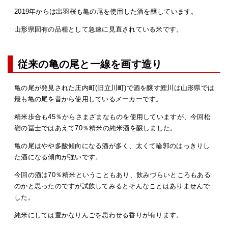
2019年からは出羽桜も亀の尾を使用した酒を醸しています。
山形県固有の品種として急速に見直されている米です。
従来の亀の尾と一線を画す造り
亀の尾が発見された庄内町(旧立川町)で酒を醸す鯉川は山形県では
最も亀の尾を昔から使用しているメーカーです。
精米歩合も45％からさまざまなものを使用していますが、今回松
嶺の冨士ではあえて70％精米の純米酒を醸しました。
亀の尾はやや多酸傾向になる酒が多く、太くて輪郭のはっきりし
た酒になる傾向が強いです。
今回の酒は70％精米ということもあり、飲みづらいところもある
のかと思ったのですが試飲してみるとそんなことはありませんで
した。
純米にしては豊かなりんごを思わせる香りが有ります。