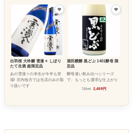
出羽桜 大吟醸 雪漫々 しぼり
酒田醗酵 黒どぶ 1401酵母 限
たて生酒 超限定品
定品
あの雪漫々の本生が今年も登
酵母違い飲み比べシリーズ
場! 庄内地方では当店のみの取
で、もっとも濃淳な仕上がり
り扱いです
2,489円
720ml