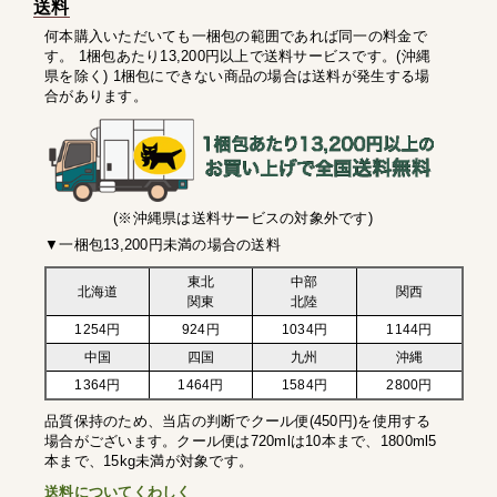
送料
何本購入いただいても一梱包の範囲であれば同一の料金で
す。 1梱包あたり13,200円以上で送料サービスです。(沖縄
県を除く) 1梱包にできない商品の場合は送料が発生する場
合があります。
(※沖縄県は送料サービスの対象外です)
▼一梱包13,200円未満の場合の送料
東北
中部
北海道
関西
関東
北陸
1254円
924円
1034円
1144円
中国
四国
九州
沖縄
1364円
1464円
1584円
2800円
品質保持のため、当店の判断でクール便(450円)を使用する
場合がございます。クール便は720mlは10本まで、1800ml5
本まで、15kg未満が対象です。
送料についてくわしく