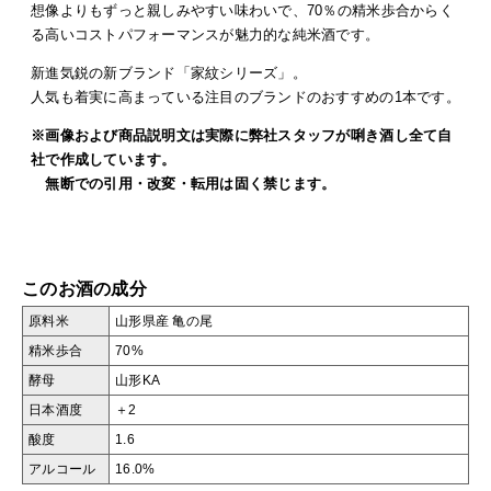
想像よりもずっと親しみやすい味わいで、70％の精米歩合からく
る高いコストパフォーマンスが魅力的な純米酒です。
新進気鋭の新ブランド「家紋シリーズ」。
人気も着実に高まっている注目のブランドのおすすめの1本です。
※画像および商品説明文は実際に弊社スタッフが唎き酒し全て自
社で作成しています。
無断での引用・改変・転用は固く禁じます。
このお酒の成分
原料米
山形県産 亀の尾
精米歩合
70%
酵母
山形KA
日本酒度
＋2
酸度
1.6
アルコール
16.0%