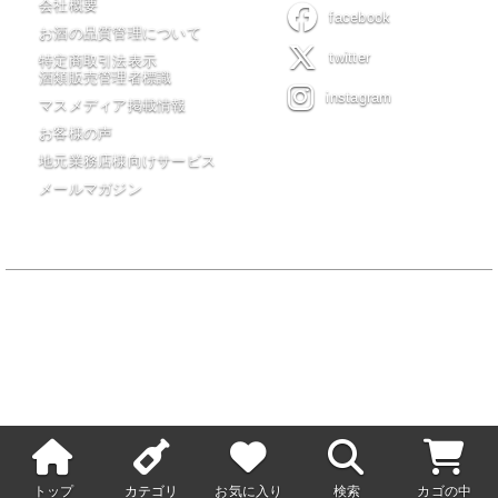
会社概要
facebook
お酒の品質管理について
twitter
特定商取引法表示
酒類販売管理者標識
instagram
マスメディア掲載情報
お客様の声
地元業務店様向けサービス
メールマガジン
当サイトの全てのコンテンツは有限会社 木川屋商店が著作権を保有
し無許可転載・転用を一切禁じます。
20歳未満の者の飲酒は法律で禁止されています。20歳未満の者に対し
ては酒類を販売しません。
トップ
カテゴリ
お気に入り
検索
カゴの中