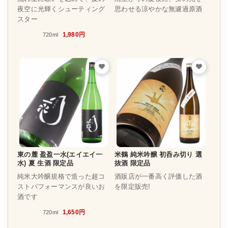
夜空に光輝くシューティング
思わせる涼やかな無濾過原酒
スター
1,980円
720ml
東の麓 盈盈一水(エイエイ一
米鶴 純米吟醸 初呑み切り 選
水) 夏 生酒 限定品
抜酒 限定品
純米大吟醸規格で造った超コ
酒販店が一番高く評価した酒
ストパフォーマンスが良いお
を限定販売!
酒です
1,650円
720ml