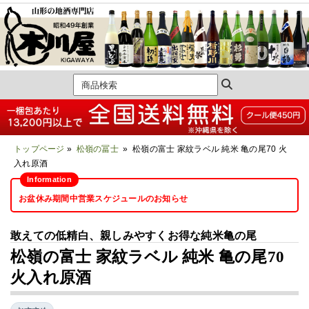
トップページ
»
松嶺の冨士
» 松嶺の富士 家紋ラベル 純米 亀の尾70 火
入れ原酒
お盆休み期間中営業スケジュールのお知らせ
敢えての低精白、親しみやすくお得な純米亀の尾
松嶺の富士 家紋ラベル 純米 亀の尾70
火入れ原酒