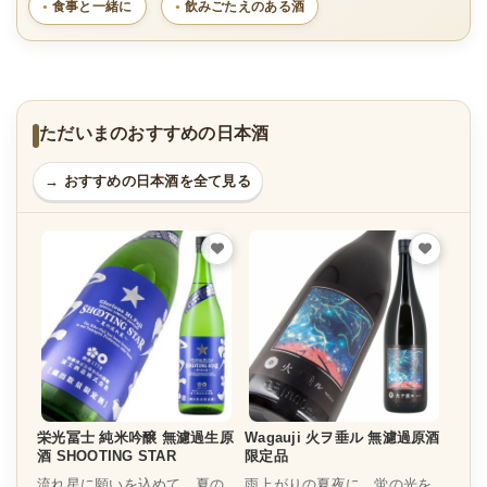
食事と一緒に
飲みごたえのある酒
ただいまのおすすめの日本酒
→ おすすめの日本酒を全て見る
栄光冨士 純米吟醸 無濾過生原
Wagauji 火ヲ垂ル 無濾過原酒
酒 SHOOTING STAR
限定品
流れ星に願いを込めて、夏の
雨上がりの夏夜に、蛍の光を