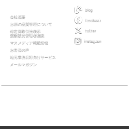
木川屋について
blog
会社概要
facebook
お酒の品質管理について
twitter
特定商取引法表示
酒類販売管理者標識
instagram
マスメディア掲載情報
お客様の声
地元業務店様向けサービス
メールマガジン
当サイトの全てのコンテンツは有限会社 木川屋商店が著作権を保有
し無許可転載・転用を一切禁じます。
20歳未満の者の飲酒は法律で禁止されています。20歳未満の者に対し
ては酒類を販売しません。