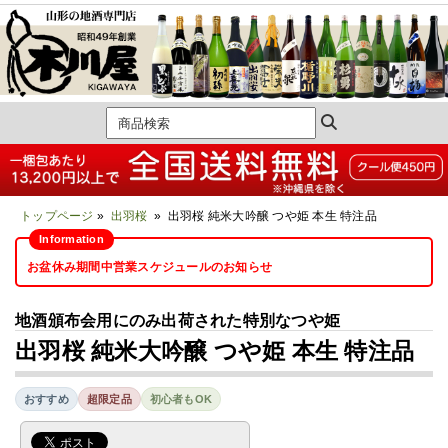
トップページ
»
出羽桜
» 出羽桜 純米大吟醸 つや姫 本生 特注品
お盆休み期間中営業スケジュールのお知らせ
地酒頒布会用にのみ出荷された特別なつや姫
出羽桜 純米大吟醸 つや姫 本生 特注品
おすすめ
超限定品
初心者もOK