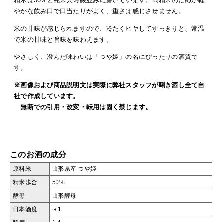
精米は50%と純米大吟醸並みに磨いています。高精米のためか軽
やかな飲み口で口当たりがよく、重さは感じさせません。
米の甘味が感じられますので、冷たくヒヤしてすっきりと、常温
で米の甘味と旨味を味わえます。
やさしく、澄んだ味わいは「つや姫」の名にぴったりの酒質で
す。
※画像および商品説明文は実際に弊社スタッフが唎き酒し全て自
社で作成しています。
無断での引用・改変・転用は固く禁じます。
このお酒の成分
原料米
山形県産 つや姫
精米歩合
50%
酵母
山形酵母
日本酒度
＋1