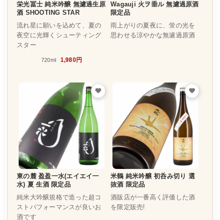
栄光冨士 純米吟醸 無濾過生原
Wagauji 火ヲ垂ル 無濾過原酒
酒 SHOOTING STAR
限定品
流れ星に願いを込めて、夏の
雨上がりの夏夜に、蛍の光を
夜空に光輝くシューティング
思わせる涼やかな無濾過原酒
スター
1,980円
720ml
東の麓 盈盈一水(エイエイ一
米鶴 純米吟醸 初呑み切り 選
水) 夏 生酒 限定品
抜酒 限定品
純米大吟醸規格で造った超コ
酒販店が一番高く評価した酒
ストパフォーマンスが良いお
を限定販売!
酒です