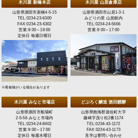
木川屋 新橋本店
木川屋 山居倉庫店
山形県酒田市新橋4-5-15
山形県酒田市山居1-3-1
TEL:0234-23-6300
みどりの里 山居館内
FAX:0234-23-6302
TEL:0234-24-5666
営業:9:00～19:00
営業:9:00～17:00
定休日 毎週日曜日
※看板猫がいる場合があります
木川屋 みなと市場店
どぶろく醸造 酒田醗酵
山形県酒田市船場町
山形県飽海郡遊佐町大字
2-5-56 みなと市場内
藤崎字茂り松2番1174
TEL:0234-24-8402
TEL:0234-43-1172
営業:9:00～17:00
FAX:0234-43-1173
定休日 毎週水曜日
見学は要問い合わせ