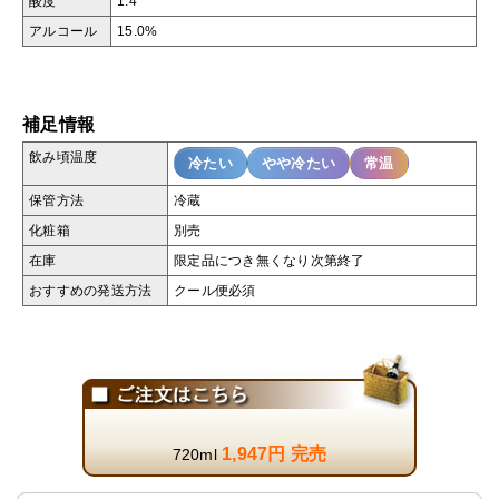
酸度
1.4
アルコール
15.0%
補足情報
飲み頃温度
冷たい
やや冷たい
常温
保管方法
冷蔵
化粧箱
別売
在庫
限定品につき無くなり次第終了
おすすめの発送方法
クール便必須
1,947円 完売
720ml