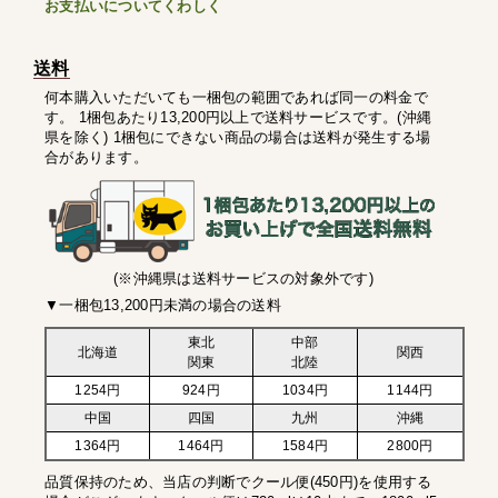
お支払いについてくわしく
送料
何本購入いただいても一梱包の範囲であれば同一の料金で
す。 1梱包あたり13,200円以上で送料サービスです。(沖縄
県を除く) 1梱包にできない商品の場合は送料が発生する場
合があります。
(※沖縄県は送料サービスの対象外です)
▼一梱包13,200円未満の場合の送料
東北
中部
北海道
関西
関東
北陸
1254円
924円
1034円
1144円
中国
四国
九州
沖縄
1364円
1464円
1584円
2800円
品質保持のため、当店の判断でクール便(450円)を使用する