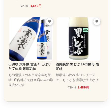
1,650円
720ml
出羽桜 大吟醸 雪漫々 しぼり
酒田醗酵 黒どぶ 1401酵母 限
たて生酒 超限定品
定品
あの雪漫々の本生が今年も登
酵母違い飲み比べシリーズ
場! 庄内地方では当店のみの取
で、もっとも濃淳な仕上がり
り扱いです
2,489円
720ml