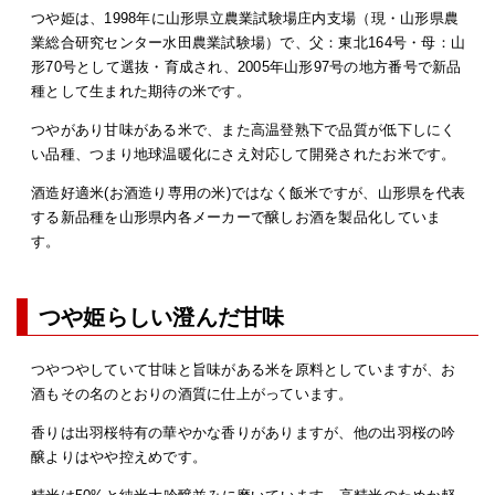
つや姫は、1998年に山形県立農業試験場庄内支場（現・山形県農
業総合研究センター水田農業試験場）で、父：東北164号・母：山
形70号として選抜・育成され、2005年山形97号の地方番号で新品
種として生まれた期待の米です。
つやがあり甘味がある米で、また高温登熟下で品質が低下しにく
い品種、つまり地球温暖化にさえ対応して開発されたお米です。
酒造好適米(お酒造り専用の米)ではなく飯米ですが、山形県を代表
する新品種を山形県内各メーカーで醸しお酒を製品化していま
す。
つや姫らしい澄んだ甘味
つやつやしていて甘味と旨味がある米を原料としていますが、お
酒もその名のとおりの酒質に仕上がっています。
香りは出羽桜特有の華やかな香りがありますが、他の出羽桜の吟
醸よりはやや控えめです。