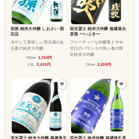
初孫 純米大吟醸 しおさい 限
栄光冨士 純米大吟醸 無濾過生
定品
原酒 〜いぶき〜
冷やして美味しい清涼感のあ
フルーティーな吟醸香とやや
る夏の純米大吟醸
甘口のバランスの良い春の限
定純米大吟醸
1,760円
720ml
3,410円
2,200円
1.8L
720ml
栄光冨士 純米大吟醸 無濾過生
栄光冨士 純米吟醸 無濾過生原