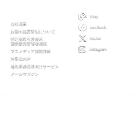
木川屋について
blog
会社概要
facebook
お酒の品質管理について
twitter
特定商取引法表示
酒類販売管理者標識
instagram
マスメディア掲載情報
お客様の声
地元業務店様向けサービス
メールマガジン
当サイトの全てのコンテンツは有限会社 木川屋商店が著作権を保有
し無許可転載・転用を一切禁じます。
20歳未満の者の飲酒は法律で禁止されています。20歳未満の者に対し
ては酒類を販売しません。