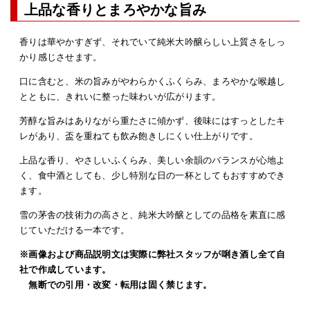
上品な香りとまろやかな旨み
香りは華やかすぎず、それでいて純米大吟醸らしい上質さをしっ
かり感じさせます。
口に含むと、米の旨みがやわらかくふくらみ、まろやかな喉越し
とともに、きれいに整った味わいが広がります。
芳醇な旨みはありながら重たさに傾かず、後味にはすっとしたキ
レがあり、盃を重ねても飲み飽きしにくい仕上がりです。
上品な香り、やさしいふくらみ、美しい余韻のバランスが心地よ
く、食中酒としても、少し特別な日の一杯としてもおすすめでき
ます。
雪の茅舎の技術力の高さと、純米大吟醸としての品格を素直に感
じていただける一本です。
※画像および商品説明文は実際に弊社スタッフが唎き酒し全て自
社で作成しています。
無断での引用・改変・転用は固く禁じます。