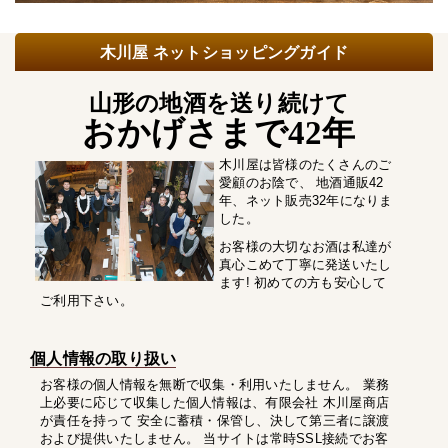
木川屋 ネットショッピングガイド
山形の地酒を送り続けて
おかげさまで42年
木川屋は皆様のたくさんのご
愛顧のお陰で、 地酒通販42
年、ネット販売32年になりま
した。
お客様の大切なお酒は私達が
真心こめて丁寧に発送いたし
ます! 初めての方も安心して
ご利用下さい。
個人情報の取り扱い
お客様の個人情報を無断で収集・利用いたしません。 業務
上必要に応じて収集した個人情報は、有限会社 木川屋商店
が責任を持って 安全に蓄積・保管し、決して第三者に譲渡
および提供いたしません。 当サイトは常時SSL接続でお客