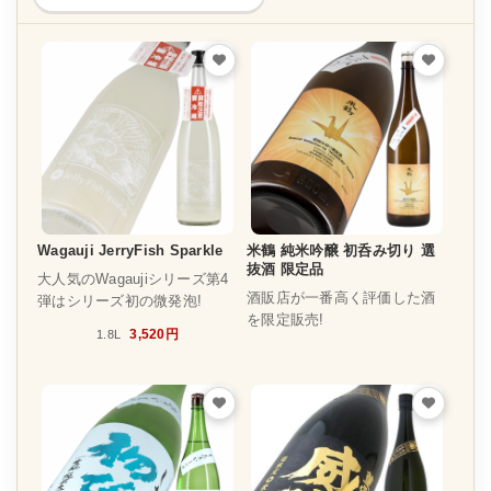
Wagauji JerryFish Sparkle
米鶴 純米吟醸 初呑み切り 選
抜酒 限定品
大人気のWagaujiシリーズ第4
酒販店が一番高く評価した酒
弾はシリーズ初の微発泡!
を限定販売!
3,520円
1.8L