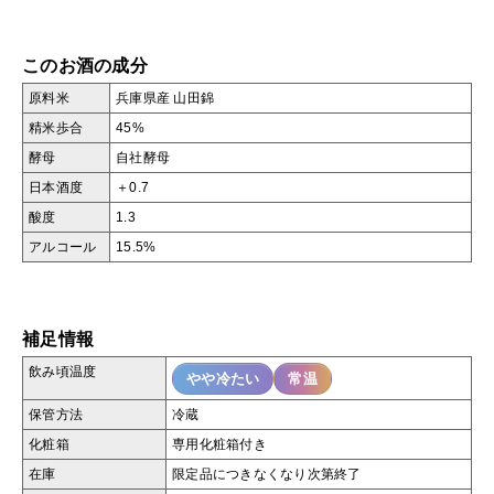
このお酒の成分
原料米
兵庫県産 山田錦
精米歩合
45%
酵母
自社酵母
日本酒度
＋0.7
酸度
1.3
アルコール
15.5%
補足情報
飲み頃温度
やや冷たい
常温
保管方法
冷蔵
化粧箱
専用化粧箱付き
在庫
限定品につきなくなり次第終了