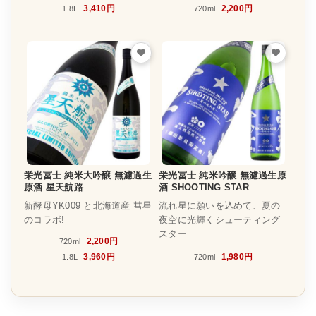
3,410円
2,200円
1.8L
720ml
栄光冨士 純米大吟醸 無濾過生
栄光冨士 純米吟醸 無濾過生原
原酒 星天航路
酒 SHOOTING STAR
新酵母YK009 と北海道産 彗星
流れ星に願いを込めて、夏の
のコラボ!
夜空に光輝くシューティング
スター
2,200円
720ml
3,960円
1,980円
1.8L
720ml