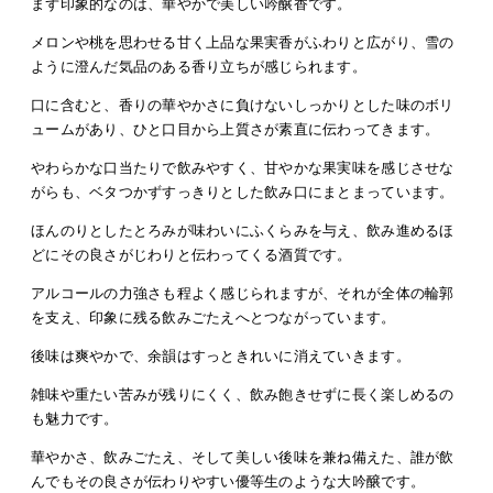
まず印象的なのは、華やかで美しい吟醸香です。
メロンや桃を思わせる甘く上品な果実香がふわりと広がり、雪の
ように澄んだ気品のある香り立ちが感じられます。
口に含むと、香りの華やかさに負けないしっかりとした味のボリ
ュームがあり、ひと口目から上質さが素直に伝わってきます。
やわらかな口当たりで飲みやすく、甘やかな果実味を感じさせな
がらも、ベタつかずすっきりとした飲み口にまとまっています。
ほんのりとしたとろみが味わいにふくらみを与え、飲み進めるほ
どにその良さがじわりと伝わってくる酒質です。
アルコールの力強さも程よく感じられますが、それが全体の輪郭
を支え、印象に残る飲みごたえへとつながっています。
後味は爽やかで、余韻はすっときれいに消えていきます。
雑味や重たい苦みが残りにくく、飲み飽きせずに長く楽しめるの
も魅力です。
華やかさ、飲みごたえ、そして美しい後味を兼ね備えた、誰が飲
んでもその良さが伝わりやすい優等生のような大吟醸です。