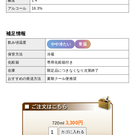
酸度
1.4
アルコール
16.3%
補足情報
飲み頃温度
やや冷たい
常温
保管方法
冷蔵
化粧箱
専用化粧箱付き
在庫
限定品につきなくなり次第終了
おすすめの発送方法
夏期クール便推奨
3,300円
720ml