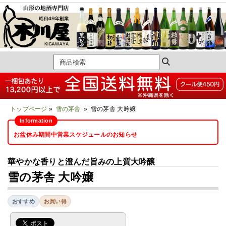
トップページ
»
雪の茅舎
» 雪の茅舎 大吟嬢
お盆休み期間中営業スケジュールのお知らせ
華やかな香りと澄んだ旨みの上質大吟醸
雪の茅舎 大吟嬢
おすすめ
お買い得