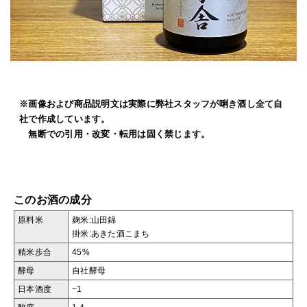
※画像および商品説明文は実際に弊社スタッフが唎き酒し全て自
社で作成しています。
無断での引用・改変・転用は固く禁じます。
このお酒の成分
原料米
麹米:山田錦
掛米:あきた酒こまち
精米歩合
45%
酵母
自社酵母
日本酒度
−1