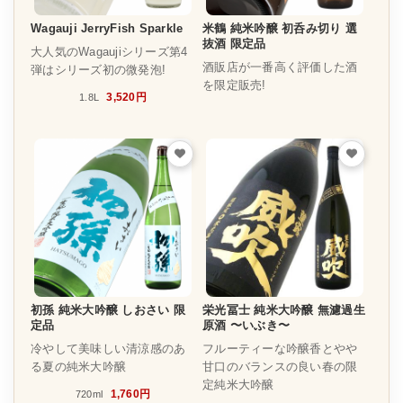
Wagauji JerryFish Sparkle
米鶴 純米吟醸 初呑み切り 選
抜酒 限定品
大人気のWagaujiシリーズ第4
酒販店が一番高く評価した酒
弾はシリーズ初の微発泡!
を限定販売!
3,520円
1.8L
初孫 純米大吟醸 しおさい 限
栄光冨士 純米大吟醸 無濾過生
定品
原酒 〜いぶき〜
冷やして美味しい清涼感のあ
フルーティーな吟醸香とやや
る夏の純米大吟醸
甘口のバランスの良い春の限
定純米大吟醸
1,760円
720ml