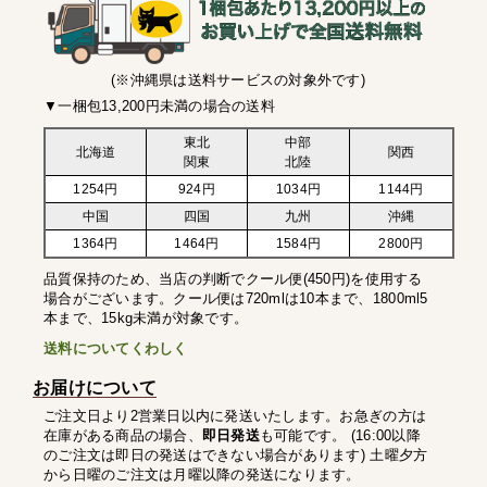
(※沖縄県は送料サービスの対象外です)
▼一梱包13,200円未満の場合の送料
東北
中部
北海道
関西
関東
北陸
1254円
924円
1034円
1144円
中国
四国
九州
沖縄
1364円
1464円
1584円
2800円
品質保持のため、当店の判断でクール便(450円)を使用する
場合がございます。クール便は720mlは10本まで、1800ml5
本まで、15kg未満が対象です。
送料についてくわしく
お届けについて
ご注文日より2営業日以内に発送いたします。お急ぎの方は
在庫がある商品の場合、
即日発送
も可能です。 (16:00以降
のご注文は即日の発送はできない場合があります) 土曜夕方
から日曜のご注文は月曜以降の発送になります。