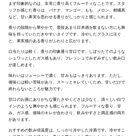
まず印象的なのは、非常に香り高くフルーティなことです。スタ
ッフが感じた香りは、バナナ、マンゴー、もも、メロン、柑橘系
など。甘い果実を思わせる香りがしっかりと感じられます。
香りの段階から華やかで、普段あまり日本酒を飲まない方にも興
味を持っていただきやすいタイプです。冷やしたグラスに注ぐ
と、果実感のある香りがふわりと広がります。
口当たりは軽く、香りの印象通り甘口です。しぼりたてのような
シュワッとしたガス感もあり、フレッシュでみずみずしい飲み口
が楽しめます。
味わいはジューシーで濃く、甘みもはっきりあります。ただし、
後味には軽い苦味があり、スーッとキレていくため、甘いだけで
終わらないところが魅力です。
甘口のお酒にありがちな重たさやくどさは少なく、清々しい白ワ
インのような爽やかさも感じられます。フルーティな香り、甘
み、ガス感、後味のキレが合わさり、飲みやすさと満足感の両方
があります。
おすすめの飲み頃温度は、しっかり冷やした冷酒です。冷やすこ