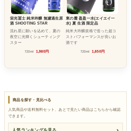
栄光冨士 純米吟醸 無濾過生原
東の麓 盈盈一水(エイエイ一
酒 SHOOTING STAR
水) 夏 生酒 限定品
流れ星に願いを込めて、夏の
純米大吟醸規格で造った超コ
夜空に光輝くシューティング
ストパフォーマンスが良いお
スター
酒です
1,980円
1,650円
720ml
720ml
商品を探す・見比べる
人気商品や送料無料セット、あとで見たい商品はこちらから確認
できます。
人気ランキングを見る