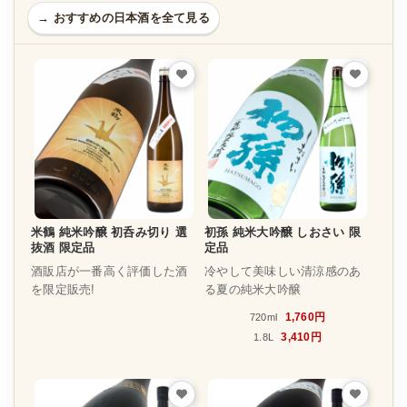
→ おすすめの日本酒を全て見る
米鶴 純米吟醸 初呑み切り 選
初孫 純米大吟醸 しおさい 限
抜酒 限定品
定品
酒販店が一番高く評価した酒
冷やして美味しい清涼感のあ
を限定販売!
る夏の純米大吟醸
1,760円
720ml
3,410円
1.8L