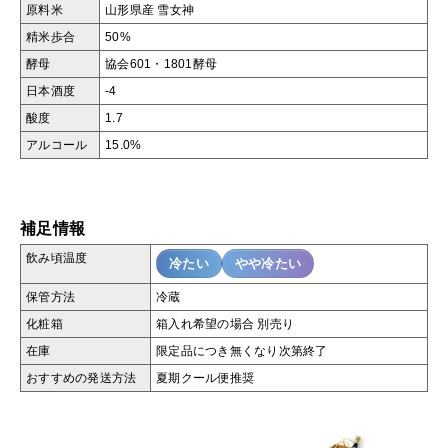
原料米
山形県産 雪女神
精米歩合
50%
酵母
協会601・1801酵母
日本酒度
-4
酸度
1.7
アルコール
15.0%
補足情報
飲み頃温度
冷たい
やや冷たい
保管方法
冷蔵
化粧箱
箱入れ希望の場合 別売り
在庫
限定品につき無くなり次第終了
おすすめの発送方法
夏期クール便推奨