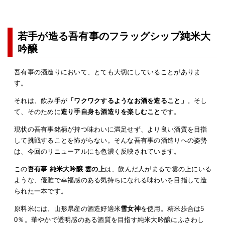
若手が造る吾有事のフラッグシップ純米大
吟醸
吾有事の酒造りにおいて、とても大切にしていることがありま
す。
それは、飲み手が
「ワクワクするようなお酒を造ること」
。そし
て、そのために
造り手自身も酒造りを楽しむこと
です。
現状の吾有事銘柄が持つ味わいに満足せず、より良い酒質を目指
して挑戦することを怖がらない。そんな吾有事の酒造りへの姿勢
は、今回のリニューアルにも色濃く反映されています。
この
吾有事 純米大吟醸 雲の上
は、飲んだ人がまるで雲の上にいる
ような、優雅で幸福感のある気持ちになれる味わいを目指して造
られた一本です。
原料米には、山形県産の酒造好適米
雪女神
を使用。精米歩合は5
0％。華やかで透明感のある酒質を目指す純米大吟醸にふさわし