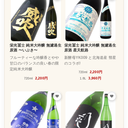
栄光冨士 純米大吟醸 無濾過生
栄光冨士 純米大吟醸 無濾過生
原酒 〜いぶき〜
原酒 星天航路
フルーティーな吟醸香とやや
新酵母YK009 と北海道産 彗星
甘口のバランスの良い春の限
のコラボ!
定純米大吟醸
2,200円
720ml
2,200円
3,960円
720ml
1.8L