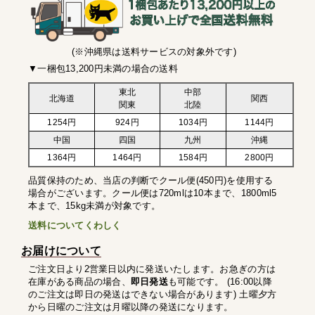
(※沖縄県は送料サービスの対象外です)
▼一梱包13,200円未満の場合の送料
東北
中部
北海道
関西
関東
北陸
1254円
924円
1034円
1144円
中国
四国
九州
沖縄
1364円
1464円
1584円
2800円
品質保持のため、当店の判断でクール便(450円)を使用する
場合がございます。クール便は720mlは10本まで、1800ml5
本まで、15kg未満が対象です。
送料についてくわしく
お届けについて
ご注文日より2営業日以内に発送いたします。お急ぎの方は
在庫がある商品の場合、
即日発送
も可能です。 (16:00以降
のご注文は即日の発送はできない場合があります) 土曜夕方
から日曜のご注文は月曜以降の発送になります。