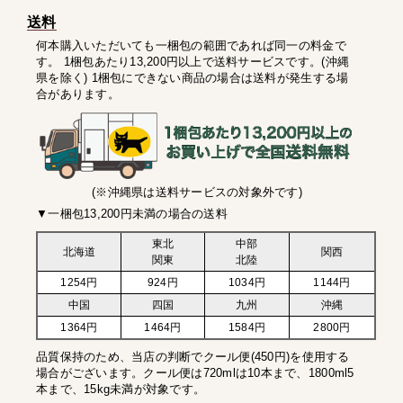
送料
何本購入いただいても一梱包の範囲であれば同一の料金で
す。 1梱包あたり13,200円以上で送料サービスです。(沖縄
県を除く) 1梱包にできない商品の場合は送料が発生する場
合があります。
(※沖縄県は送料サービスの対象外です)
▼一梱包13,200円未満の場合の送料
東北
中部
北海道
関西
関東
北陸
1254円
924円
1034円
1144円
中国
四国
九州
沖縄
1364円
1464円
1584円
2800円
品質保持のため、当店の判断でクール便(450円)を使用する
場合がございます。クール便は720mlは10本まで、1800ml5
本まで、15kg未満が対象です。