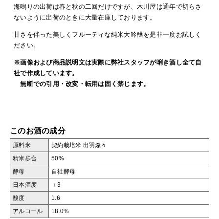
海鳴りの出荷は春と秋の二回だけですが、木川屋は通年で切らさ
ないように出荷のときに大量在庫しております。
甘さを伴った美しくフルーティな純米大吟醸を是非一度お試しく
ださい。
※画像および商品説明文は実際に弊社スタッフが唎き酒し全て自
社で作成しています。
無断での引用・改変・転用は固く禁じます。
このお酒の成分
原料米
契約栽培米 出羽燦々
精米歩合
50%
酵母
自社酵母
日本酒度
＋3
酸度
1.6
アルコール
18.0%