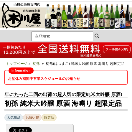
トップページ
»
初孫
» 初孫(はつまご) 純米大吟醸 原酒 海鳴り 超限定品
お盆休み期間中営業スケジュールのお知らせ
年にたった二回の出荷の超人気の限定純米大吟醸 原酒!
初孫 純米大吟醸 原酒 海鳴り 超限定品
人気商品
お買い得
限定品