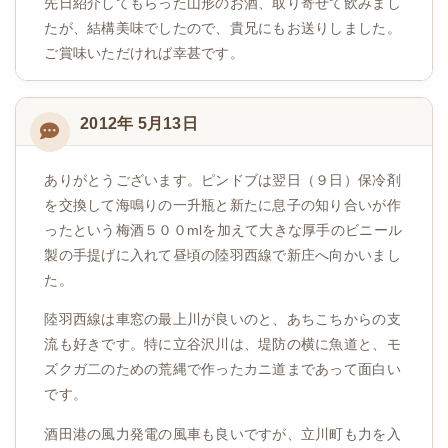
先日紹介してもらった山形のお酒、取り寄せて飲みまし
たが、結構美味でしたので、貴兄にもお送りしました。
ご賞味いただければ幸甚です。
2012年 5月13日
ありがとうございます。ピンドブは翌日（９日）保冷剤
を交換して海鳴りの一升瓶と新たに息子の知り合いが作
ったという梅酒５００mlを加えて大きな厚手のビニール
製の手提げに入れて昼頃の陸羽西線で新庄へ向かいまし
た。
陸羽西線は車窓の最上川が良いのと、あちこちからの支
流も好きです。特に立谷沢川は、堤防の横に魚道と、モ
ズクガ二のための荒縄で作ったカニ道まであって面白い
です。
酒田港の風力発電の風車も良いですが、立川町も力を入