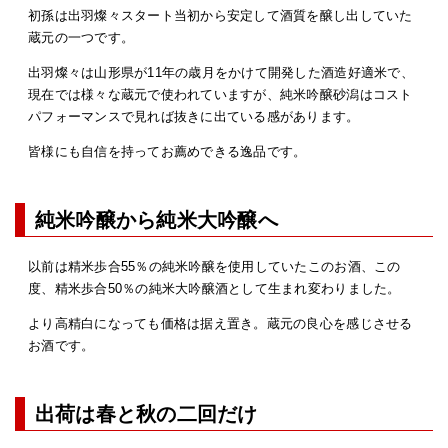
初孫は出羽燦々スタート当初から安定して酒質を醸し出していた
蔵元の一つです。
出羽燦々は山形県が11年の歳月をかけて開発した酒造好適米で、
現在では様々な蔵元で使われていますが、純米吟醸砂潟はコスト
パフォーマンスで見れば抜きに出ている感があります。
皆様にも自信を持ってお薦めできる逸品です。
純米吟醸から純米大吟醸へ
以前は精米歩合55％の純米吟醸を使用していたこのお酒、この
度、精米歩合50％の純米大吟醸酒として生まれ変わりました。
より高精白になっても価格は据え置き。蔵元の良心を感じさせる
お酒です。
出荷は春と秋の二回だけ