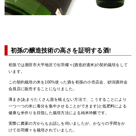
初孫の醸造技術の高さを証明する酒!
初孫では酒田市大平地区で出羽燦々(酒造好適米)の契約栽培をして
います。
この契約栽培の米を100%使った酒を初孫の小売店会、砂潟酒吟会
会員店に販売することになりました。
薄まき(あまりたくさん苗を植えない方法で、こうすることにより
一つ一つの米に養分を集中させることができます)と低肥料による
健康な米作りを目指した栽培方法による純米吟醸です。
実際に農家の方からもお話しを伺いましたが、かなりの手間をか
けて出羽燦々を栽培されていました。