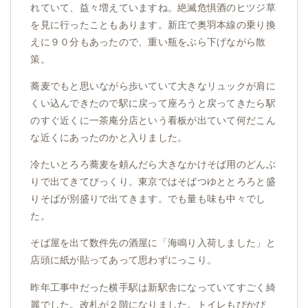
れていて、益々増えていますね。絶滅危惧酒のヒツジ草
を見に行ったこともあります。新庄で奥羽本線の乗り換
えに９０分もあったので、重い瓶をぶら下げながら散
策。
蕎麦でもと思いながら歩いていて大きなリュックが肩に
くい込んできたので駅に戻って座ろうと戻ってきたら駅
のすぐ近くに一茶庵分店という看板が出ていて何だこん
な近くにあったのかと入りました。
冷たいとろろ蕎麦を頼んだら大きなかけそば用のどんぶ
りで出てきてびっくり。東京ではそばつゆととろろと盛
りそばが別盛りで出てきます。でも量も味も中々でし
た。
そば屋を出て数件先の酒屋に「海鳴り入荷しました」と
店頭に紙が貼ってあって思わずにっこり。
昨年工事中だった横手駅は新駅舎になっていてすごく綺
麗でした。改札が２階になりました。トイレもぴかぴ