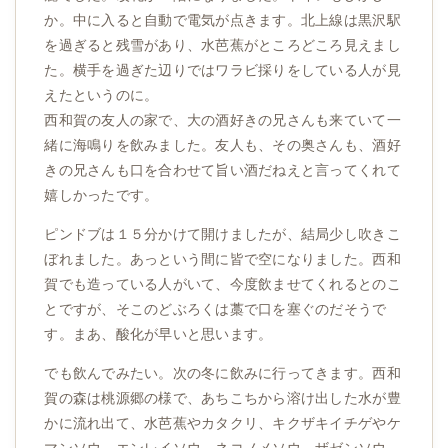
か。中に入ると自動で電気が点きます。北上線は黒沢駅
を過ぎると残雪があり、水芭蕉がところどころ見えまし
た。横手を過ぎた辺りではワラビ採りをしている人が見
えたというのに。
西和賀の友人の家で、大の酒好きの兄さんも来ていて一
緒に海鳴りを飲みました。友人も、その奥さんも、酒好
きの兄さんも口を合わせて旨い酒だねえと言ってくれて
嬉しかったです。
ピンドブは１５分かけて開けましたが、結局少し吹きこ
ぼれました。あっという間に皆で空になりました。西和
賀でも造っている人がいて、今度飲ませてくれるとのこ
とですが、そこのどぶろくは藁で口を塞ぐのだそうで
す。まあ、酸化が早いと思います。
でも飲んでみたい。次の冬に飲みに行ってきます。西和
賀の森は桃源郷の様で、あちこちから溶け出した水が豊
かに流れ出て、水芭蕉やカタクリ、キクザキイチゲやケ