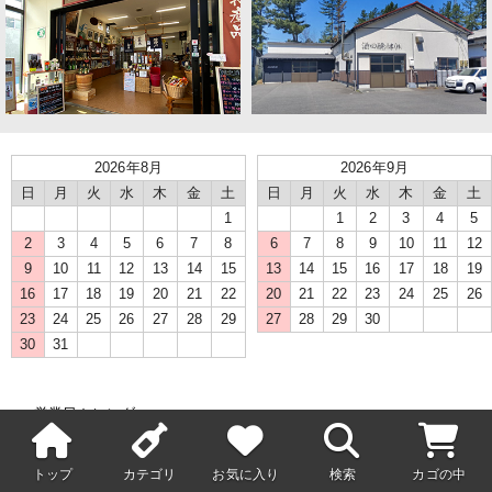
2026年8月
2026年9月
日
月
火
水
木
金
土
日
月
火
水
木
金
土
1
1
2
3
4
5
2
3
4
5
6
7
8
6
7
8
9
10
11
12
9
10
11
12
13
14
15
13
14
15
16
17
18
19
16
17
18
19
20
21
22
20
21
22
23
24
25
26
23
24
25
26
27
28
29
27
28
29
30
30
31
● 営業日カレンダー
赤い日は新橋本店(ネット通販部門)の定休日です
トップ
カテゴリ
お気に入り
検索
カゴの中
問い合わせ先メールアドレス
info@kigawaya.com