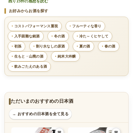
残り15件の感想を読む
お好みからお酒を探す
コストパフォーマンス重視
フルーティな香り
入手困難な銘酒
冬の酒
冷た～くヒヤして
初孫
割り水なしの原酒
夏の酒
春の酒
生もと・山廃の酒
純米大吟醸
飲みごたえのある酒
ただいまのおすすめの日本酒
→ おすすめの日本酒を全て見る