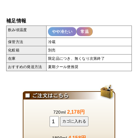
補足情報
飲み頃温度
やや冷たい
常温
保管方法
冷蔵
化粧箱
別売
在庫
限定品につき、無くなり次第終了
おすすめの発送方法
夏期クール便推奨
2,178円
720ml
4,158円
1800ml