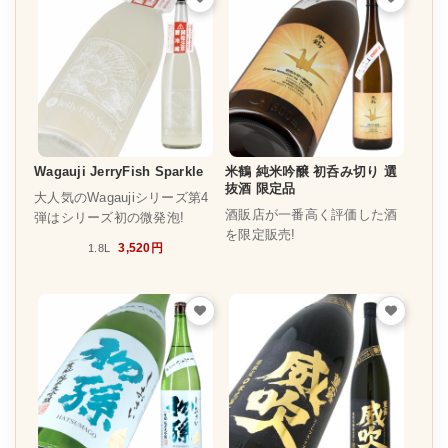
Wagauji JerryFish Sparkle
米鶴 純米吟醸 初呑み切り 選
抜酒 限定品
大人気のWagaujiシリーズ第4
酒販店が一番高く評価した酒
弾はシリーズ初の微発泡!
を限定販売!
3,520円
1.8L