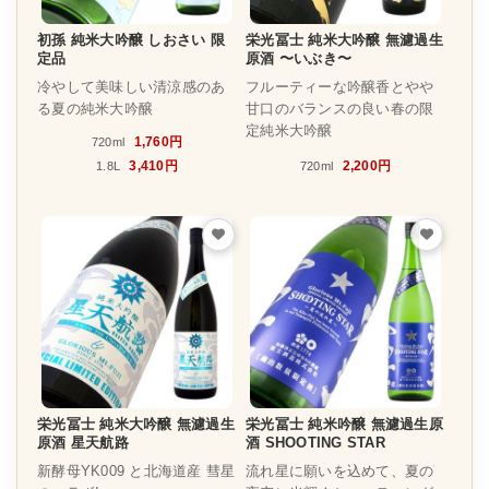
初孫 純米大吟醸 しおさい 限
栄光冨士 純米大吟醸 無濾過生
定品
原酒 〜いぶき〜
冷やして美味しい清涼感のあ
フルーティーな吟醸香とやや
る夏の純米大吟醸
甘口のバランスの良い春の限
定純米大吟醸
1,760円
720ml
3,410円
2,200円
1.8L
720ml
栄光冨士 純米大吟醸 無濾過生
栄光冨士 純米吟醸 無濾過生原
原酒 星天航路
酒 SHOOTING STAR
新酵母YK009 と北海道産 彗星
流れ星に願いを込めて、夏の