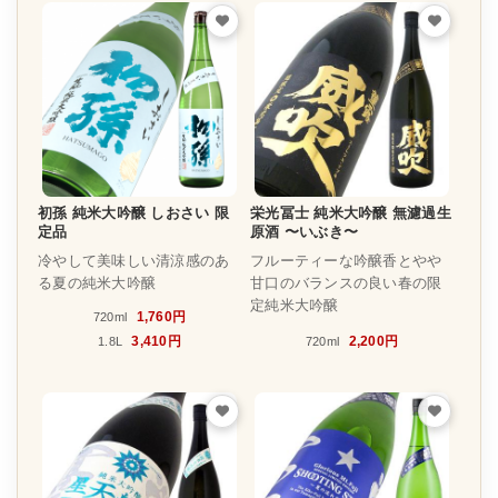
初孫 純米大吟醸 しおさい 限
栄光冨士 純米大吟醸 無濾過生
定品
原酒 〜いぶき〜
冷やして美味しい清涼感のあ
フルーティーな吟醸香とやや
る夏の純米大吟醸
甘口のバランスの良い春の限
定純米大吟醸
1,760円
720ml
3,410円
2,200円
1.8L
720ml