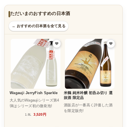
ただいまのおすすめの日本酒
→ おすすめの日本酒を全て見る
Wagauji JerryFish Sparkle
米鶴 純米吟醸 初呑み切り 選
抜酒 限定品
大人気のWagaujiシリーズ第4
酒販店が一番高く評価した酒
弾はシリーズ初の微発泡!
を限定販売!
3,520円
1.8L