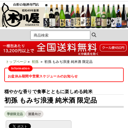
トップページ
»
初孫
» 初孫 もみぢ浪漫 純米酒 限定品
お盆休み期間中営業スケジュールのお知らせ
穏やかな香りで食事とともに楽しめる純米
初孫 もみぢ浪漫 純米酒 限定品
季節限定品
酒通向け