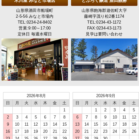
木川屋 みなと市場店
どぶろく醸造 酒田醗酵
山形県酒田市船場町
山形県飽海郡遊佐町大字
2-5-56 みなと市場内
藤崎字茂り松2番1174
TEL:0234-24-8402
TEL:0234-43-1172
営業:9:00～17:00
FAX:0234-43-1173
定休日 毎週水曜日
見学は要問い合わせ
2026年8月
2026年9月
日
月
火
水
木
金
土
日
月
火
水
木
金
土
1
1
2
3
4
5
2
3
4
5
6
7
8
6
7
8
9
10
11
12
9
10
11
12
13
14
15
13
14
15
16
17
18
19
16
17
18
19
20
21
22
20
21
22
23
24
25
26
23
24
25
26
27
28
29
27
28
29
30