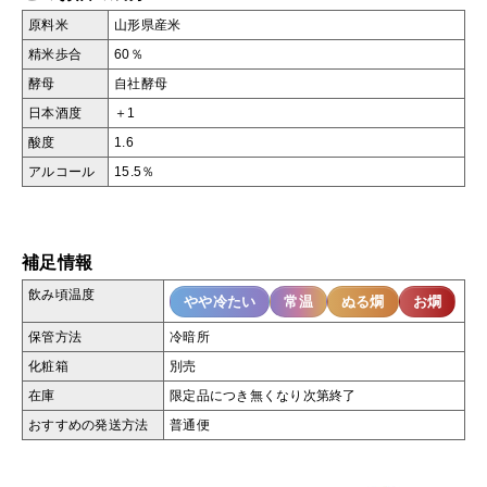
原料米
山形県産米
精米歩合
60％
酵母
自社酵母
日本酒度
＋1
酸度
1.6
アルコール
15.5％
補足情報
飲み頃温度
やや冷たい
常温
ぬる燗
お燗
保管方法
冷暗所
化粧箱
別売
在庫
限定品につき無くなり次第終了
おすすめの発送方法
普通便