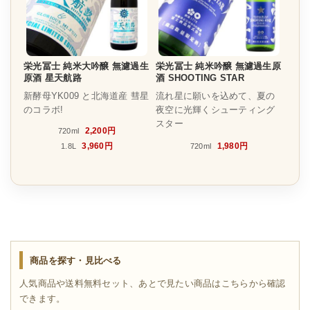
栄光冨士 純米大吟醸 無濾過生
栄光冨士 純米吟醸 無濾過生原
原酒 星天航路
酒 SHOOTING STAR
新酵母YK009 と北海道産 彗星
流れ星に願いを込めて、夏の
のコラボ!
夜空に光輝くシューティング
スター
2,200円
720ml
3,960円
1,980円
1.8L
720ml
商品を探す・見比べる
人気商品や送料無料セット、あとで見たい商品はこちらから確認
できます。