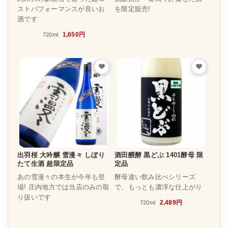
ストパフォーマンスが良いお
を限定販売!
酒です
1,650円
720ml
出羽桜 大吟醸 雪漫々 しぼり
酒田醗酵 黒どぶ 1401酵母 限
たて生酒 超限定品
定品
あの雪漫々の本生が今年も登
酵母違い飲み比べシリーズ
場! 庄内地方では当店のみの取
で、もっとも濃淳な仕上がり
り扱いです
2,489円
720ml