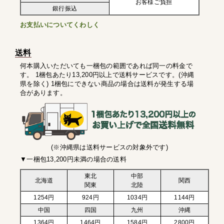
お客様ご負担
銀行振込
お支払いについてくわしく
送料
何本購入いただいても一梱包の範囲であれば同一の料金で
す。 1梱包あたり13,200円以上で送料サービスです。(沖縄
県を除く) 1梱包にできない商品の場合は送料が発生する場
合があります。
(※沖縄県は送料サービスの対象外です)
▼一梱包13,200円未満の場合の送料
東北
中部
北海道
関西
関東
北陸
1254円
924円
1034円
1144円
中国
四国
九州
沖縄
1364円
1464円
1584円
2800円