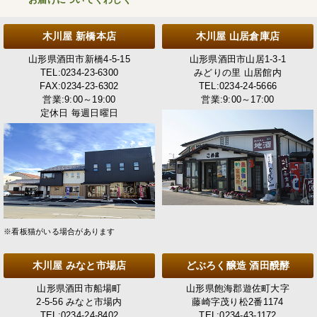
木川屋 新橋本店
木川屋 山居倉庫店
山形県酒田市新橋4-5-15
山形県酒田市山居1-3-1
TEL:0234-23-6300
みどりの里 山居館内
FAX:0234-23-6302
TEL:0234-24-5666
営業:9:00～19:00
営業:9:00～17:00
定休日 毎週日曜日
※看板猫がいる場合があります
木川屋 みなと市場店
どぶろく醸造 酒田醗酵
山形県酒田市船場町
山形県飽海郡遊佐町大字
2-5-56 みなと市場内
藤崎字茂り松2番1174
TEL:0234-24-8402
TEL:0234-43-1172