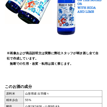
※画像および商品説明文は実際に弊社スタッフが唎き酒し全て自
社で作成しています。
無断での引用・改変・転用は固く禁じます。
このお酒の成分
原料米
山形県産 出羽燦々
精米歩合
55%
酵母
山形YK2408・山形NF-KA