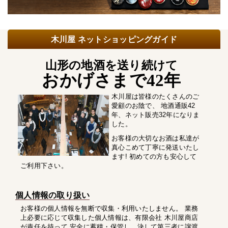
木川屋 ネットショッピングガイド
山形の地酒を送り続けて
おかげさまで42年
木川屋は皆様のたくさんのご
愛顧のお陰で、 地酒通販42
年、ネット販売32年になりま
した。
お客様の大切なお酒は私達が
真心こめて丁寧に発送いたし
ます! 初めての方も安心して
ご利用下さい。
個人情報の取り扱い
お客様の個人情報を無断で収集・利用いたしません。 業務
上必要に応じて収集した個人情報は、有限会社 木川屋商店
が責任を持って 安全に蓄積・保管し、決して第三者に譲渡