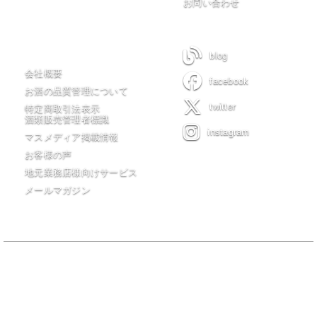
お問い合わせ
木川屋について
blog
会社概要
facebook
お酒の品質管理について
twitter
特定商取引法表示
酒類販売管理者標識
instagram
マスメディア掲載情報
お客様の声
地元業務店様向けサービス
メールマガジン
当サイトの全てのコンテンツは有限会社 木川屋商店が著作権を保有
し無許可転載・転用を一切禁じます。
20歳未満の者の飲酒は法律で禁止されています。20歳未満の者に対し
ては酒類を販売しません。