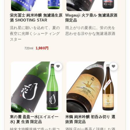
栄光冨士 純米吟醸 無濾過生原
Wagauji 火ヲ垂ル 無濾過原酒
酒 SHOOTING STAR
限定品
流れ星に願いを込めて、夏の
雨上がりの夏夜に、蛍の光を
夜空に光輝くシューティング
思わせる涼やかな無濾過原酒
スター
1,980円
720ml
東の麓 盈盈一水(エイエイ一
米鶴 純米吟醸 初呑み切り 選
水) 夏 生酒 限定品
抜酒 限定品
純米大吟醸規格で造った超コ
酒販店が一番高く評価した酒