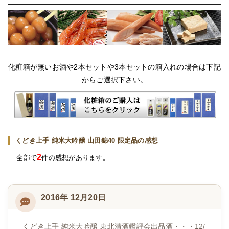
化粧箱が無いお酒や2本セットや3本セットの箱入れの場合は下記
からご選択下さい。
くどき上手 純米大吟醸 山田錦40 限定品の感想
2
全部で
件の感想があります。
2016年 12月20日
くどき上手 純米大吟醸 東北清酒鑑評会出品酒・・・12/