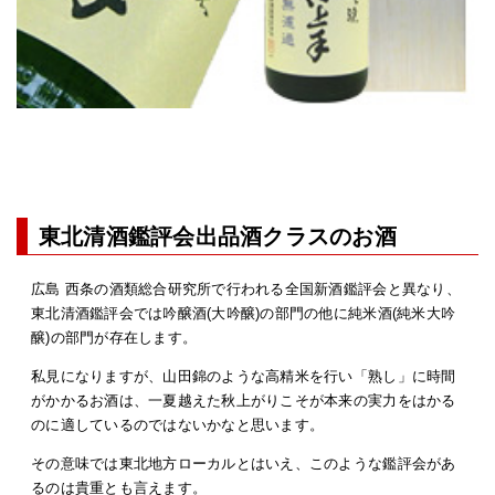
東北清酒鑑評会出品酒クラスのお酒
広島 西条の酒類総合研究所で行われる全国新酒鑑評会と異なり、
東北清酒鑑評会では吟醸酒(大吟醸)の部門の他に純米酒(純米大吟
醸)の部門が存在します。
私見になりますが、山田錦のような高精米を行い「熟し」に時間
がかかるお酒は、一夏越えた秋上がりこそが本来の実力をはかる
のに適しているのではないかなと思います。
その意味では東北地方ローカルとはいえ、このような鑑評会があ
るのは貴重とも言えます。