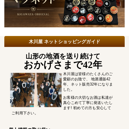
木川屋 ネットショッピングガイド
山形の地酒を送り続けて
おかげさまで42年
木川屋は皆様のたくさんのご
愛顧のお陰で、 地酒通販42
年、ネット販売32年になりま
した。
お客様の大切なお酒は私達が
真心こめて丁寧に発送いたし
ます! 初めての方も安心して
ご利用下さい。