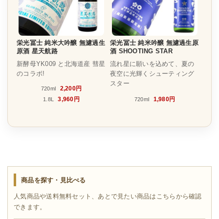
栄光冨士 純米大吟醸 無濾過生
栄光冨士 純米吟醸 無濾過生原
原酒 星天航路
酒 SHOOTING STAR
新酵母YK009 と北海道産 彗星
流れ星に願いを込めて、夏の
のコラボ!
夜空に光輝くシューティング
スター
2,200円
720ml
3,960円
1,980円
1.8L
720ml
商品を探す・見比べる
人気商品や送料無料セット、あとで見たい商品はこちらから確認
できます。