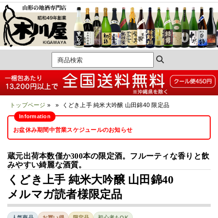
トップページ
» » くどき上手 純米大吟醸 山田錦40 限定品
お盆休み期間中営業スケジュールのお知らせ
蔵元出荷本数僅か300本の限定酒。フルーティな香りと飲
みやすい綺麗な酒質。
くどき上手 純米大吟醸 山田錦40
メルマガ読者様限定品
人気商品
お買い得
限定品
初心者もOK