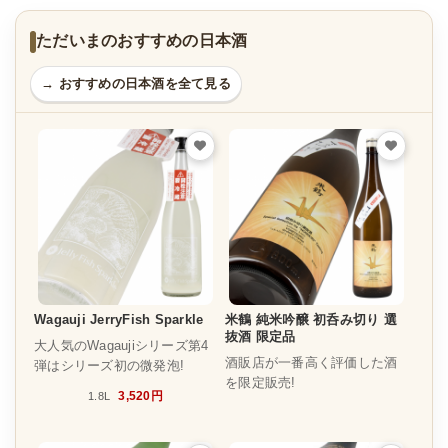
ただいまのおすすめの日本酒
→ おすすめの日本酒を全て見る
Wagauji JerryFish Sparkle
米鶴 純米吟醸 初呑み切り 選
抜酒 限定品
大人気のWagaujiシリーズ第4
酒販店が一番高く評価した酒
弾はシリーズ初の微発泡!
を限定販売!
3,520円
1.8L