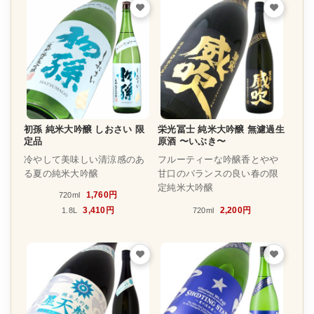
初孫 純米大吟醸 しおさい 限
栄光冨士 純米大吟醸 無濾過生
定品
原酒 〜いぶき〜
冷やして美味しい清涼感のあ
フルーティーな吟醸香とやや
る夏の純米大吟醸
甘口のバランスの良い春の限
定純米大吟醸
1,760円
720ml
3,410円
2,200円
1.8L
720ml