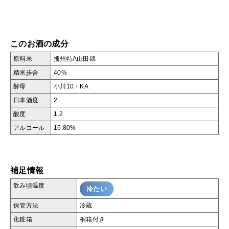
このお酒の成分
原料米
播州特A山田錦
精米歩合
40%
酵母
小川10・KA
日本酒度
2
酸度
1.2
アルコール
16.80%
補足情報
飲み頃温度
冷たい
保管方法
冷蔵
化粧箱
桐箱付き