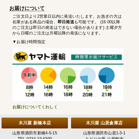
お届けについて
ご注文日より2営業日以内に発送いたします。お急ぎの方は
在庫がある商品の場合、
即日発送
も可能です。 (16:00以降
のご注文は即日の発送はできない場合があります) 土曜夕方
から日曜のご注文は月曜以降の発送になります。
▼お届け時間指定
お届けについてくわしく
木川屋 新橋本店
木川屋 山居倉庫店
山形県酒田市新橋4-5-15
山形県酒田市山居1-3-1
TEL:0234-23-6300
みどりの里 山居館内