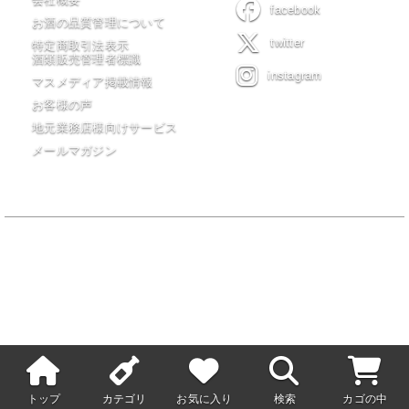
facebook
お酒の品質管理について
twitter
特定商取引法表示
酒類販売管理者標識
instagram
マスメディア掲載情報
お客様の声
地元業務店様向けサービス
メールマガジン
当サイトの全てのコンテンツは有限会社 木川屋商店が著作権を保有
し無許可転載・転用を一切禁じます。
20歳未満の者の飲酒は法律で禁止されています。20歳未満の者に対し
ては酒類を販売しません。
トップ
カテゴリ
お気に入り
検索
カゴの中