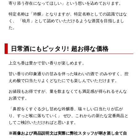
寄り添う存在になってほしい」という想いを込めております。
特定名称は「吟醸」となりますが、特定名称としての認識ではな
く、 「暁月」として認めていただけるような酒質を目指しまし
た。
日常酒にもピッタリ! 超お得な価格
上立ち香は豊かで甘い香りが楽しめます。
甘い香りの印象通りの甘みを伴った味わいの酒で のみやすく、控
えめ酸で口当たりよくどなたにでも楽しんでいただけます。
お値段もお得ですが、量を飲まなくても満足感が得られるそんな
お酒です。
「鼻腔をくすぐる少し甘めな吟醸香、瑞々しい口当たりが広が
り、すっと喉に落ちていく」 ぜひ、これからの新たな定番商品と
してご検討いただければと思います。
※画像および商品説明文は実際に弊社スタッフが唎き酒し全て自