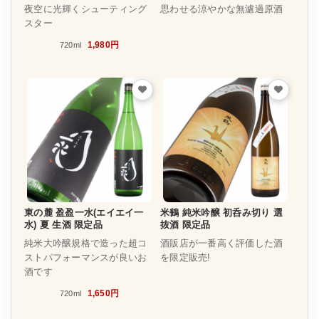
夜空に光輝くシューティング
思わせる涼やかな無濾過原酒
スター
1,980円
720ml
東の麓 盈盈一水(エイエイ一
米鶴 純米吟醸 初呑み切り 選
水) 夏 生酒 限定品
抜酒 限定品
純米大吟醸規格で造った超コ
酒販店が一番高く評価した酒
ストパフォーマンスが良いお
を限定販売!
酒です
1,650円
720ml