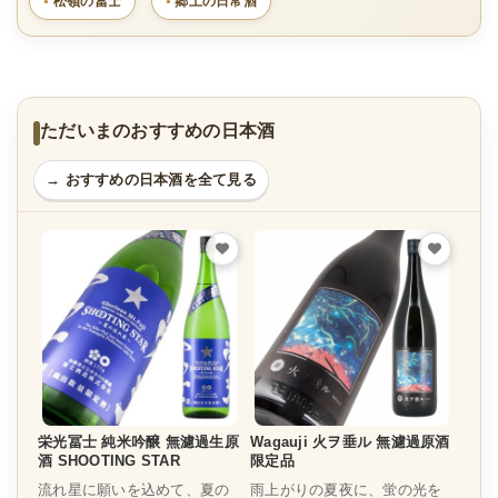
松嶺の冨士
郷土の日常酒
ただいまのおすすめの日本酒
→ おすすめの日本酒を全て見る
栄光冨士 純米吟醸 無濾過生原
Wagauji 火ヲ垂ル 無濾過原酒
酒 SHOOTING STAR
限定品
流れ星に願いを込めて、夏の
雨上がりの夏夜に、蛍の光を