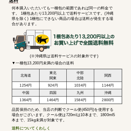
送料
何本購入いただいても一梱包の範囲であれば同一の料金で
す。 1梱包あたり13,200円以上で送料サービスです。(沖縄
県を除く) 1梱包にできない商品の場合は送料が発生する場
合があります。
(※沖縄県は送料サービスの対象外です)
▼一梱包13,200円未満の場合の送料
東北
中部
北海道
関西
関東
北陸
1254円
924円
1034円
1144円
中国
四国
九州
沖縄
1364円
1464円
1584円
2800円
品質保持のため、当店の判断でクール便(450円)を使用する
場合がございます。クール便は720mlは10本まで、1800ml5
本まで、15kg未満が対象です。
送料についてくわしく