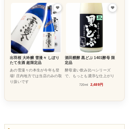
出羽桜 大吟醸 雪漫々 しぼり
酒田醗酵 黒どぶ 1401酵母 限
たて生酒 超限定品
定品
あの雪漫々の本生が今年も登
酵母違い飲み比べシリーズ
場! 庄内地方では当店のみの取
で、もっとも濃淳な仕上がり
り扱いです
2,489円
720ml