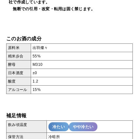
社で作成しています。
無断での引用・改変・転用は固く禁じます。
このお酒の成分
原料米
出羽燦々
精米歩合
55%
酵母
M310
日本酒度
±0
酸度
1.2
アルコール
15%
補足情報
飲み頃温度
冷たい
やや冷たい
保管方法
冷暗所