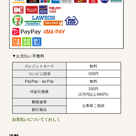
▼お支払い手数料
クレジットカード
無料
コンビニ決済
330円
PayPay・au Pay
無料
330円
代金引換便
(3万円以上660円)
郵便振替
お客様ご負担
銀行振込
お支払いについてくわしく