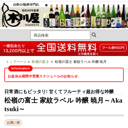
トップページ
»
松嶺の冨士
» 松嶺の冨士 家紋ラベル 吟醸 暁月
お盆休み期間中営業スケジュールのお知らせ
日常酒にもピッタリ! 甘くてフルーティ超お得な吟醸
松嶺の富士 家紋ラベル 吟醸 暁月～Aka
tsuki～
お買い得