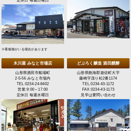
定休日 毎週日曜日
※看板猫がいる場合があります
木川屋 みなと市場店
どぶろく醸造 酒田醗酵
山形県酒田市船場町
山形県飽海郡遊佐町大字
2-5-56 みなと市場内
藤崎字茂り松2番1174
TEL:0234-24-8402
TEL:0234-43-1172
営業:9:00～17:00
FAX:0234-43-1173
定休日 毎週水曜日
見学は要問い合わせ