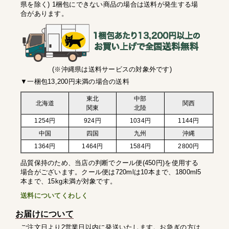
県を除く) 1梱包にできない商品の場合は送料が発生する場
合があります。
(※沖縄県は送料サービスの対象外です)
▼一梱包13,200円未満の場合の送料
東北
中部
北海道
関西
関東
北陸
1254円
924円
1034円
1144円
中国
四国
九州
沖縄
1364円
1464円
1584円
2800円
品質保持のため、当店の判断でクール便(450円)を使用する
場合がございます。クール便は720mlは10本まで、1800ml5
本まで、15kg未満が対象です。
送料についてくわしく
お届けについて
ご注文日より2営業日以内に発送いたします。お急ぎの方は