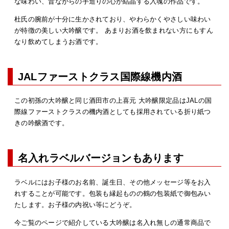
な味わい、昔ながらの手造りの心が結晶する入魂の作品です。
杜氏の腕前が十分に生かされており、やわらかくやさしい味わい
が特徴の美しい大吟醸です。 あまりお酒を飲まれない方にもすん
なり飲めてしまうお酒です。
JALファーストクラス国際線機内酒
この初孫の大吟醸と同じ酒田市の上喜元 大吟醸限定品はJALの国
際線ファーストクラスの機内酒としても採用されている折り紙つ
きの吟醸酒です。
名入れラベルバージョンもあります
ラベルにはお子様のお名前、誕生日、その他メッセージ等をお入
れすることが可能です。包装も縁起ものの鶴の包装紙で御包みい
たします。お子様の内祝い等にどうぞ。
今ご覧のページで紹介している大吟醸は名入れ無しの通常商品で