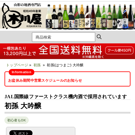
トップページ
»
初孫
» 初孫(はつまご) 大吟醸
お盆休み期間中営業スケジュールのお知らせ
JAL国際線ファーストクラス機内酒で採用されています
初孫 大吟醸
初心者もOK