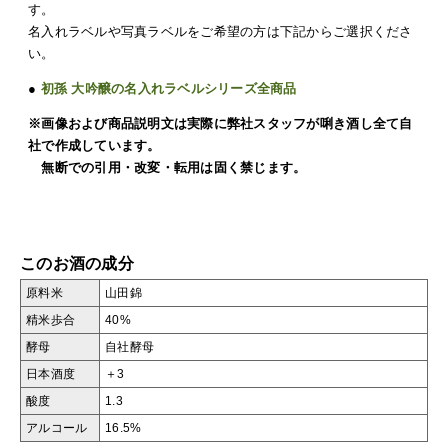
す。
名入れラベルや写真ラベルをご希望の方は下記からご選択くださ
い。
●
初孫 大吟醸の名入れラベルシリーズ全商品
※画像および商品説明文は実際に弊社スタッフが唎き酒し全て自
社で作成しています。
無断での引用・改変・転用は固く禁じます。
このお酒の成分
原料米
山田錦
精米歩合
40%
酵母
自社酵母
日本酒度
＋3
酸度
1.3
アルコール
16.5%