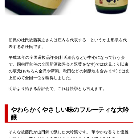
初孫の杜氏後藤英之さんは庄内を代表する...というか山形県を代
表する名杜氏です。
平成10年の全国選抜品評会(杜氏組合などが中心になって行う会
で、国税庁主催の全国新酒鑑評会と双璧をなす)では伏見より以東
の蔵元(もちろん金沢や新潟、秋田などの銘醸地も含みます)では史
上初めて全国一位を獲得しました。
明治より始まる品評会で、これは快挙とも言えます。
やわらかくやさしい味のフルーティな大吟
醸
そんな後藤氏が山田錦で醸した大吟醸です。 華やかな香りと優雅