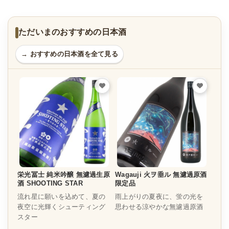
ただいまのおすすめの日本酒
→ おすすめの日本酒を全て見る
栄光冨士 純米吟醸 無濾過生原
Wagauji 火ヲ垂ル 無濾過原酒
酒 SHOOTING STAR
限定品
流れ星に願いを込めて、夏の
雨上がりの夏夜に、蛍の光を
夜空に光輝くシューティング
思わせる涼やかな無濾過原酒
スター