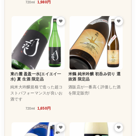
1,980円
720ml
東の麓 盈盈一水(エイエイ一
米鶴 純米吟醸 初呑み切り 選
水) 夏 生酒 限定品
抜酒 限定品
純米大吟醸規格で造った超コ
酒販店が一番高く評価した酒
ストパフォーマンスが良いお
を限定販売!
酒です
1,650円
720ml