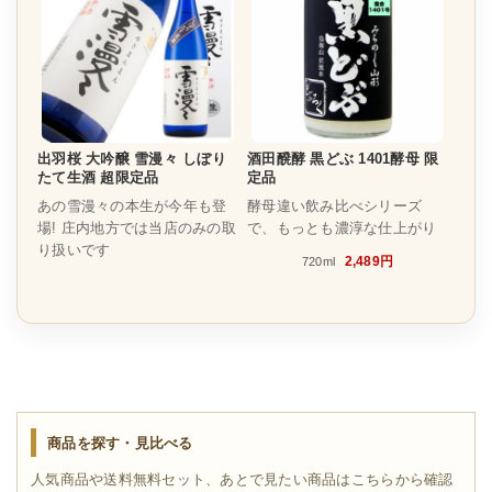
出羽桜 大吟醸 雪漫々 しぼり
酒田醗酵 黒どぶ 1401酵母 限
たて生酒 超限定品
定品
あの雪漫々の本生が今年も登
酵母違い飲み比べシリーズ
場! 庄内地方では当店のみの取
で、もっとも濃淳な仕上がり
り扱いです
2,489円
720ml
商品を探す・見比べる
人気商品や送料無料セット、あとで見たい商品はこちらから確認