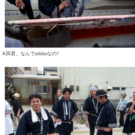
K田君。なんでadidasなの?