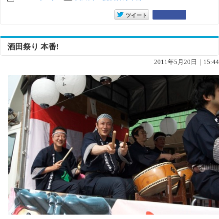
entry6754
Google+
ツイート
酒田祭り 本番!
2011年5月20日｜15:44