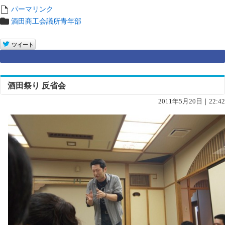
パーマリンク
entry6755
酒田商工会議所青年部
entry6755
ツイート
Google+
酒田祭り 反省会
2011年5月20日｜22:42