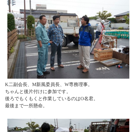
K二副会長、M新風委員長、W専務理事。
ちゃんと後片付けに参加です。
後ろでもくもくと作業しているのはO名君。
最後まで一所懸命。