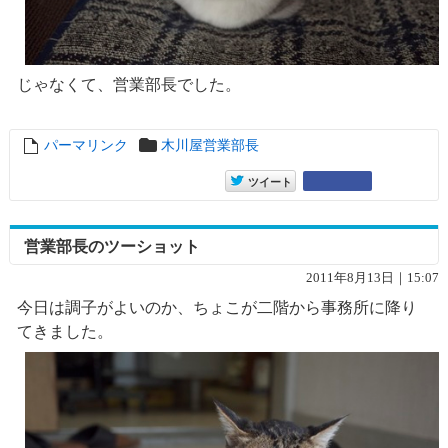
じゃなくて、営業部長でした。
パーマリンク
entry6934
木川屋営業部長
entry6934
Google+
ツイート
営業部長のツーショット
2011年8月13日｜15:07
今日は調子がよいのか、ちょこが二階から事務所に降り
てきました。