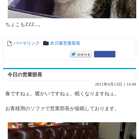
ちょこもZZZ...。
パーマリンク
entry6431
木川屋営業部長
entry6431
Google+
ツイート
今日の営業部長
2011年4月13日｜14:09
春ですねぇ。暖かいですねぇ。眠くなりますねぇ。
お客様用のソファで営業部長が仮眠しております。