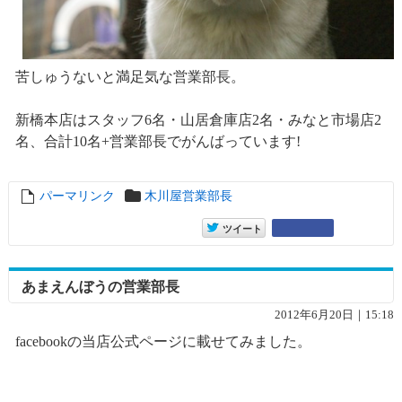
苦しゅうないと満足気な営業部長。
新橋本店はスタッフ6名・山居倉庫店2名・みなと市場店2
名、合計10名+営業部長でがんばっています!
パーマリンク
entry7605
木川屋営業部長
entry7605
Google+
ツイート
あまえんぼうの営業部長
2012年6月20日｜15:18
facebookの当店公式ページに載せてみました。