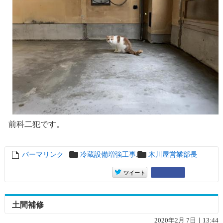
前科二犯です。
,
パーマリンク
entry13144
冷蔵設備増強工事
木川屋営業部長
entry13144
Google+
ツイート
土間補修
2020年2月 7日｜13:44