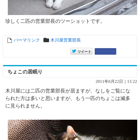
珍しく二匹の営業部長のツーショットです。
パーマリンク
entry6764
木川屋営業部長
entry6764
Google+
ツイート
ちょこの居眠り
2011年6月22日｜13:22
木川屋には二匹の営業部長が居ますが、なしをご覧にな
られた方は多いと思いますが、もう一匹のちょこは滅多
に見られません。