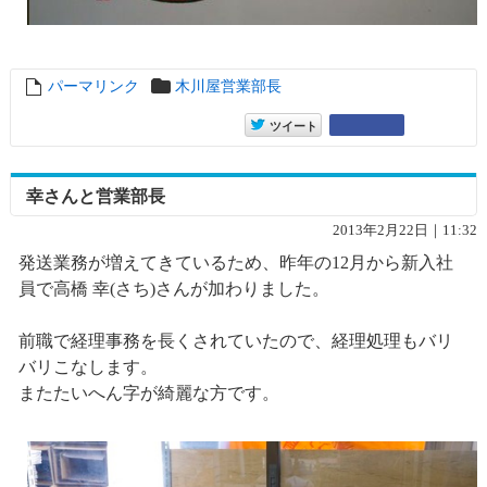
パーマリンク
entry9427
木川屋営業部長
entry9427
Google+
ツイート
幸さんと営業部長
2013年2月22日｜11:32
発送業務が増えてきているため、昨年の12月から新入社
員で高橋 幸(さち)さんが加わりました。
前職で経理事務を長くされていたので、経理処理もバリ
バリこなします。
またたいへん字が綺麗な方です。