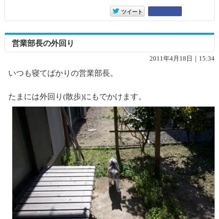
entry6432
Google+
ツイート
営業部長の外回り
2011年4月18日｜15:34
いつも寝てばかりの営業部長。
たまには外回り(散歩)にもでかけます。