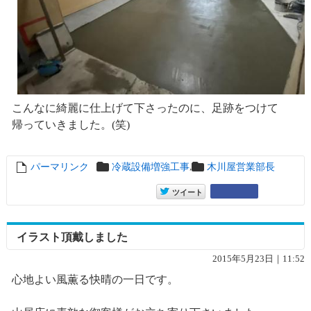
こんなに綺麗に仕上げて下さったのに、足跡をつけて
帰っていきました。(笑)
,
パーマリンク
entry13143
冷蔵設備増強工事
木川屋営業部長
entry13143
Google+
ツイート
イラスト頂戴しました
2015年5月23日｜11:52
心地よい風薫る快晴の一日です。