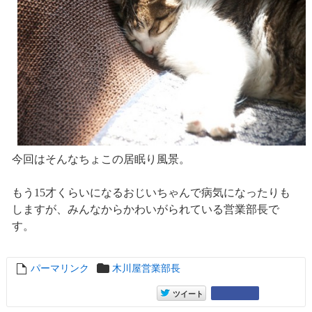
今回はそんなちょこの居眠り風景。
もう15才くらいになるおじいちゃんで病気になったりも
しますが、みんなからかわいがられている営業部長で
す。
パーマリンク
entry6760
木川屋営業部長
entry6760
Google+
ツイート