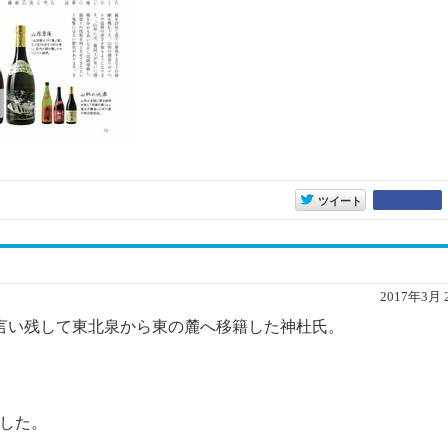
entry10296
ツイート
2017年3月 
と言い残して東北泉から東の麓へ移籍した神杜氏。
。
した。