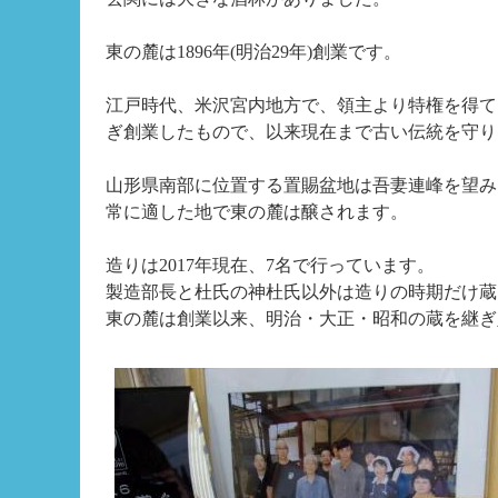
東の麓は1896年(明治29年)創業です。
江戸時代、米沢宮内地方で、領主より特権を得て
ぎ創業したもので、以来現在まで古い伝統を守り
山形県南部に位置する置賜盆地は吾妻連峰を望み
常に適した地で東の麓は醸されます。
造りは2017年現在、7名で行っています。
製造部長と杜氏の神杜氏以外は造りの時期だけ蔵
東の麓は創業以来、明治・大正・昭和の蔵を継ぎ