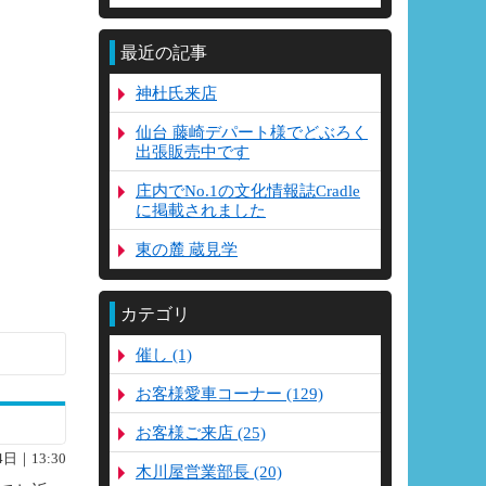
最近の記事
神杜氏来店
仙台 藤崎デパート様でどぶろく
出張販売中です
庄内でNo.1の文化情報誌Cradle
に掲載されました
東の麓 蔵見学
カテゴリ
催し (1)
Google+
お客様愛車コーナー (129)
お客様ご来店 (25)
4日｜13:30
木川屋営業部長 (20)