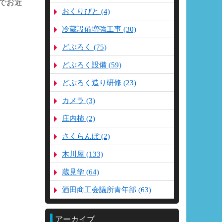
でお近
おくりびと (4)
冷蔵設備増強工事 (30)
どぶろく (75)
どぶろく設備 (59)
どぶろく造り研修 (23)
カメラ (3)
庄内柿 (2)
さくらんぼ (2)
木川屋 (133)
蔵見学 (64)
酒田商工会議所青年部 (63)
アーカイブ