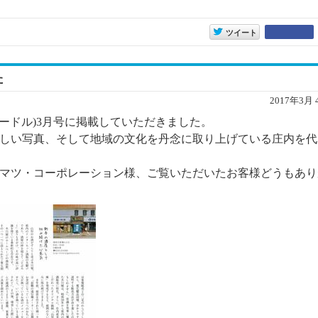
entry10297
ツイート
た
2017年3月 
クレードル)3月号に掲載していただきました。
材と美しい写真、そして地域の文化を丹念に取り上げている庄内を
マツ・コーポレーション様、ご覧いただいたお客様どうもあり