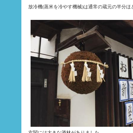
放冷機(蒸米を冷やす機械)は通常の蔵元の半分ほ
玄関には大きな酒林がありました。