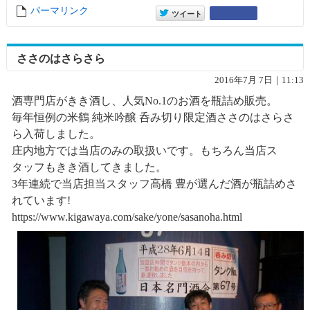
パーマリンク
entry10260
entry10260
Google+
ツイート
ささのはさらさら
2016年7月 7日｜11:13
酒専門店がきき酒し、人気No.1のお酒を瓶詰め販売。
毎年恒例の米鶴 純米吟醸 呑み切り限定酒ささのはさらさ
ら入荷しました。
庄内地方では当店のみの取扱いです。もちろん当店ス
タッフもきき酒してきました。
3年連続で当店担当スタッフ高橋 豊が選んだ酒が瓶詰めさ
れています!
https://www.kigawaya.com/sake/yone/sasanoha.html