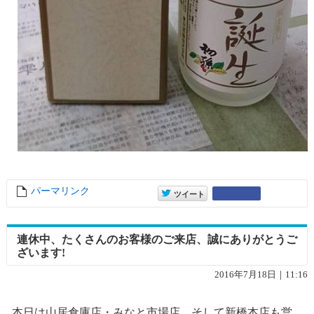
パーマリンク
entry10262
entry10262
Google+
ツイート
連休中、たくさんのお客様のご来店、誠にありがとうご
ざいます!
2016年7月18日｜11:16
本日は山居倉庫店・みなと市場店、そして新橋本店も営