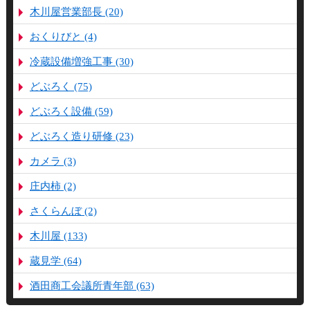
木川屋営業部長 (20)
おくりびと (4)
冷蔵設備増強工事 (30)
どぶろく (75)
どぶろく設備 (59)
どぶろく造り研修 (23)
カメラ (3)
庄内柿 (2)
さくらんぼ (2)
木川屋 (133)
蔵見学 (64)
酒田商工会議所青年部 (63)