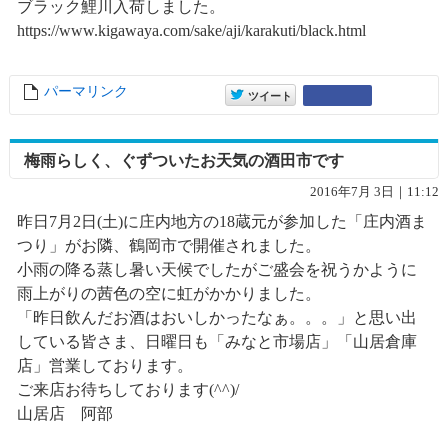
ブラック鯉川入荷しました。
https://www.kigawaya.com/sake/aji/karakuti/black.html
パーマリンク
entry10256
entry10256
Google+
ツイート
梅雨らしく、ぐずついたお天気の酒田市です
2016年7月 3日｜11:12
昨日7月2日(土)に庄内地方の18蔵元が参加した「庄内酒ま
つり」がお隣、鶴岡市で開催されました。
小雨の降る蒸し暑い天候でしたがご盛会を祝うかように
雨上がりの茜色の空に虹がかかりました。
「昨日飲んだお酒はおいしかったなぁ。。。」と思い出
している皆さま、日曜日も「みなと市場店」「山居倉庫
店」営業しております。
ご来店お待ちしております(^^)/
山居店 阿部