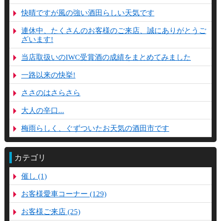
快晴ですが風の強い酒田らしい天気です
連休中、たくさんのお客様のご来店、誠にありがとうご
ざいます!
当店取扱いのIWC受賞酒の成績をまとめてみました
一路以来の快挙!
ささのはさらさら
大人の辛口...
梅雨らしく、ぐずついたお天気の酒田市です
カテゴリ
催し (1)
お客様愛車コーナー (129)
お客様ご来店 (25)