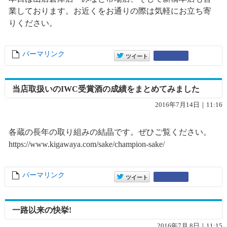
業しております。お近くをお通りの際は気軽にお立ち寄
りください。
パーマリンク
entry10261
entry10261
Google+
ツイート
当店取扱いのIWC受賞酒の成績をまとめてみました
2016年7月14日｜11:16
各蔵の長年の取り組みの結晶です。ぜひご覧ください。
https://www.kigawaya.com/sake/champion-sake/
パーマリンク
entry10259
entry10259
Google+
ツイート
一路以来の快挙!
2016年7月 8日｜11:15