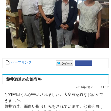
パーマリンク
entry10263
entry10263
Google+
ツイート
麓井酒造の市郎専務
2016年7月28日｜11:17
と羽根田くんが来店されました。大変有意義なお話がで
きました。
麓井酒造、面白い取り組みをされています。頒布会向け