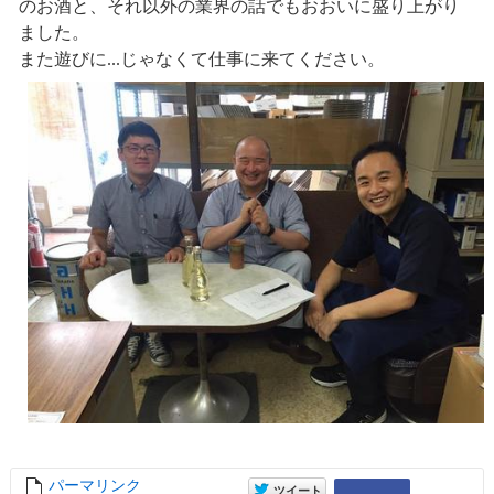
のお酒と、それ以外の業界の話でもおおいに盛り上がり
ました。
また遊びに...じゃなくて仕事に来てください。
パーマリンク
entry10264
entry10264
Google+
ツイート