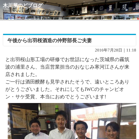
木川屋のどブログ
https://www.kigawaya.com/doblog/
午後から出羽桜酒造の仲野部長ご夫妻
2016年7月28日｜11:18
と出羽桜山形工場の研修でお世話になった茨城県の霧筑
波の浦里さん、当店営業担当のおなじみ寒河江さんが来
店されました。
ご一行は酒田醗酵も見学されたそうで、遠いところあり
がとうございました。それにしてもIWCのチャンピオ
ン・サケ受賞、本当におめでとうございます!