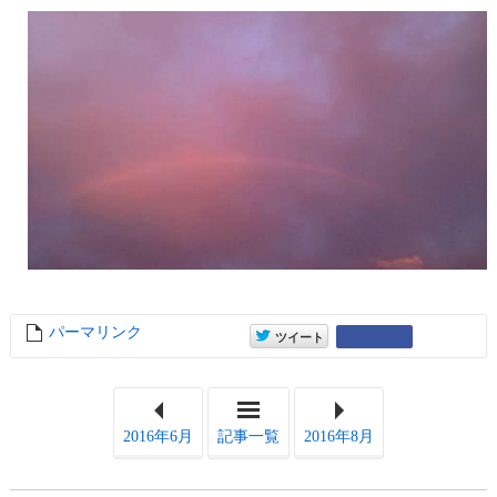
パーマリンク
entry10257
entry10257
Google+
ツイート
2016年6月
記事一覧
2016年8月