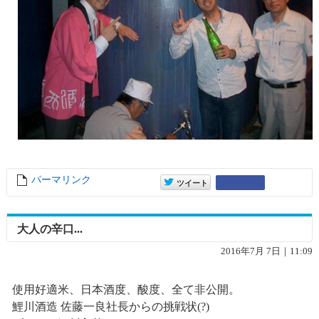
パーマリンク
entry10258
entry10258
Google+
ツイート
大人の辛口...
2016年7月 7日｜11:09
使用好適米、日本酒度、酸度、全て非公開。
鯉川酒造 佐藤一良社長からの挑戦状(?)