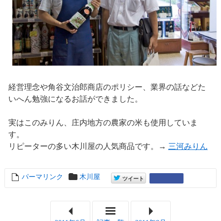
経営理念や角谷文治郎商店のポリシー、業界の話などた
いへん勉強になるお話ができました。
実はこのみりん、庄内地方の農家の米も使用していま
す。
リピーターの多い木川屋の人気商品です。→
三河みりん
パーマリンク
entry6762
木川屋
entry6762
Google+
ツイート