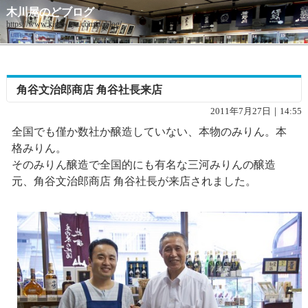
木川屋のどブログ
https://www.kigawaya.com/doblog/
角谷文治郎商店 角谷社長来店
2011年7月27日｜14:55
全国でも僅か数社か醸造していない、本物のみりん。本
格みりん。
そのみりん醸造で全国的にも有名な三河みりんの醸造
元、角谷文治郎商店 角谷社長が来店されました。