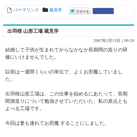
パーマリンク
entry1864
蔵見学
entry1864
Google+
ツイート
出羽桜 山形工場 蔵見学
2007年2月15日｜00:26
結婚して子供が生まれてからなかなか長期間の造りの研
修にいけませんでした。
以前は一週間くらいの単位で、よくお邪魔していまし
た。
出羽桜山形工場は、この仕事を始めるにあたって、長期
間酒造りについて勉強させていただいた、私の原点とも
よべる工場です。
今回は妻も連れてお邪魔 することにしました。