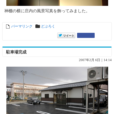
神棚の横に庄内の風景写真を飾ってみました。
パーマリンク
entry1862
どぶろく
entry1862
Google+
ツイート
駐車場完成
2007年2月 6日｜14:14