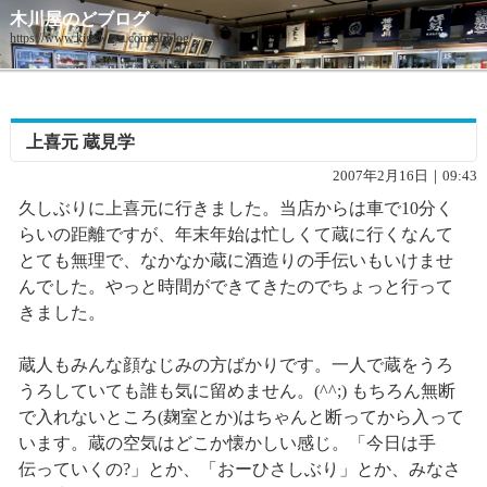
木川屋のどブログ
https://www.kigawaya.com/doblog/
上喜元 蔵見学
2007年2月16日｜09:43
久しぶりに上喜元に行きました。当店からは車で10分く
らいの距離ですが、年末年始は忙しくて蔵に行くなんて
とても無理で、なかなか蔵に酒造りの手伝いもいけませ
んでした。やっと時間ができてきたのでちょっと行って
きました。
蔵人もみんな顔なじみの方ばかりです。一人で蔵をうろ
うろしていても誰も気に留めません。(^^;) もちろん無断
で入れないところ(麹室とか)はちゃんと断ってから入って
います。蔵の空気はどこか懐かしい感じ。「今日は手
伝っていくの?」とか、「おーひさしぶり」とか、みなさ