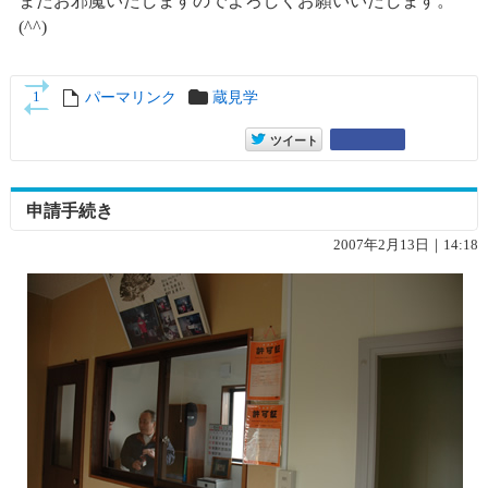
またお邪魔いたしますのでよろしくお願いいたします。
(^^)
entry1863トラックバック
パーマリンク
entry1863
蔵見学
1
entry1863
Google+
ツイート
申請手続き
2007年2月13日｜14:18