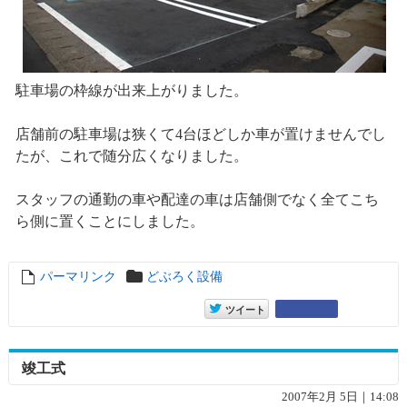
駐車場の枠線が出来上がりました。
店舗前の駐車場は狭くて4台ほどしか車が置けませんでし
たが、これで随分広くなりました。
スタッフの通勤の車や配達の車は店舗側でなく全てこち
ら側に置くことにしました。
パーマリンク
entry1861
どぶろく設備
entry1861
Google+
ツイート
竣工式
2007年2月 5日｜14:08