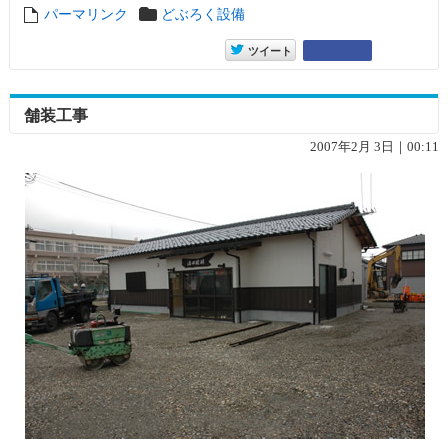
パーマリンク
entry1859
どぶろく設備
entry1859
Google+
ツイート
舗装工事
2007年2月 3日｜00:11