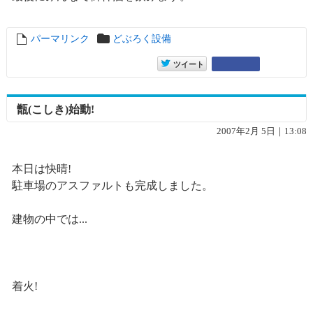
パーマリンク
entry1860
どぶろく設備
entry1860
Google+
ツイート
甑(こしき)始動!
2007年2月 5日｜13:08
本日は快晴!
駐車場のアスファルトも完成しました。
建物の中では...
着火!