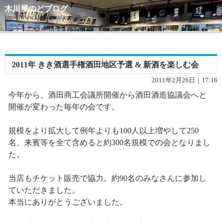
木川屋のどブログ
https://www.kigawaya.com/doblog/
2011年 きき酒選手権酒田地区予選 & 新酒を楽しむ会
2011年2月26日｜17:16
今年から、酒田商工会議所開催から酒田酒造協議会へと
開催が変わった毎年の会です。
規模をより拡大して例年よりも100人以上増やして250
名、来賓等を全て含めると約300名規模での会となりまし
た。
当店もチケット販売で協力。約90名のみなさんに参加し
ていただきました。
本当にありがとうございました。