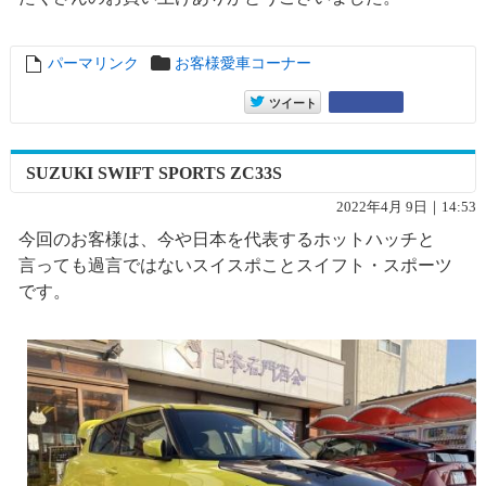
パーマリンク
entry15576
お客様愛車コーナー
entry15576
Google+
ツイート
SUZUKI SWIFT SPORTS ZC33S
2022年4月 9日｜14:53
今回のお客様は、今や日本を代表するホットハッチと
言っても過言ではないスイスポことスイフト・スポーツ
です。