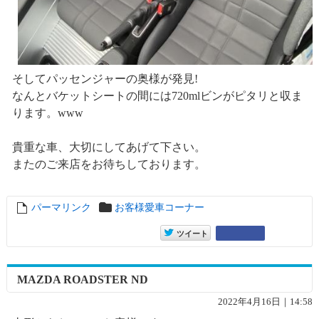
そしてパッセンジャーの奥様が発見!
なんとバケットシートの間には720mlビンがピタリと収ま
ります。www
貴重な車、大切にしてあげて下さい。
またのご来店をお待ちしております。
パーマリンク
entry16737
お客様愛車コーナー
entry16737
Google+
ツイート
MAZDA ROADSTER ND
2022年4月16日｜14:58