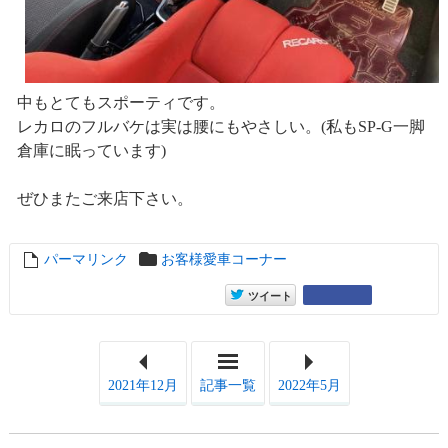
中もとてもスポーティです。
レカロのフルバケは実は腰にもやさしい。(私もSP-G一脚
倉庫に眠っています)
ぜひまたご来店下さい。
パーマリンク
entry15577
お客様愛車コーナー
entry15577
Google+
ツイート
2021年12月
記事一覧
2022年5月