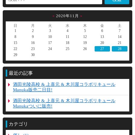
«
2020年11月
»
日
月
火
水
木
金
土
1
2
3
4
5
6
7
8
9
10
11
12
13
14
15
16
17
18
19
20
21
22
23
24
25
26
27
28
29
30
最近の記事
酒田光陵高校 & 上喜元 & 木川屋コラボリキュール
Manuka販売二日目!
酒田光陵高校 & 上喜元 & 木川屋コラボリキュール
Manukaついに販売!
カテゴリ