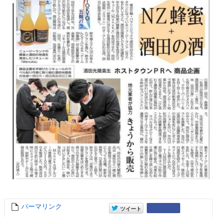
パーマリンク
entry14911
entry14911
Google+
ツイート