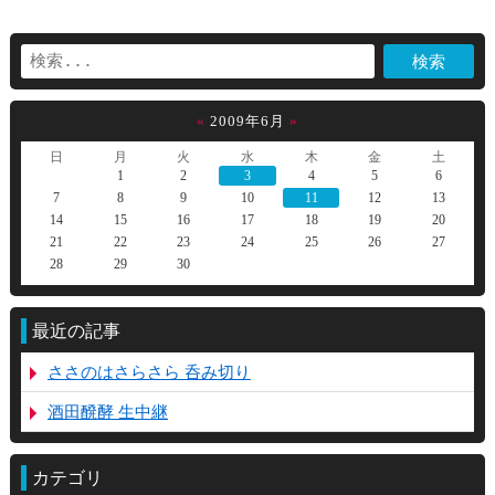
«
2009年6月
»
日
月
火
水
木
金
土
1
2
3
4
5
6
7
8
9
10
11
12
13
14
15
16
17
18
19
20
21
22
23
24
25
26
27
28
29
30
最近の記事
ささのはさらさら 呑み切り
酒田醗酵 生中継
カテゴリ