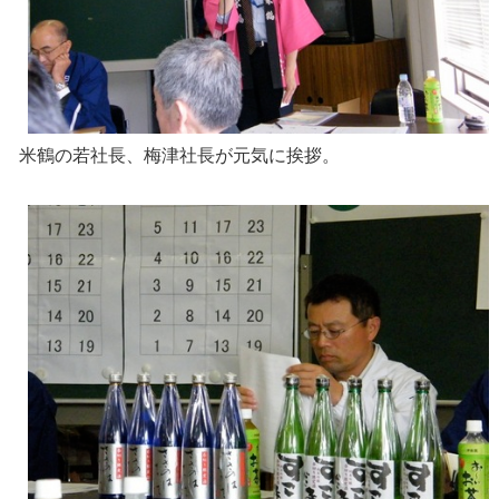
米鶴の若社長、梅津社長が元気に挨拶。