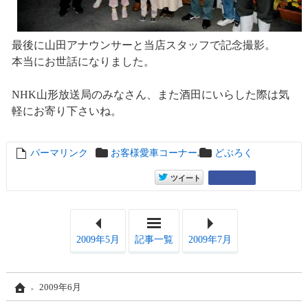
最後に山田アナウンサーと当店スタッフで記念撮影。
本当にお世話になりました。
NHK山形放送局のみなさん、また酒田にいらした際は気
軽にお寄り下さいね。
,
パーマリンク
entry5115
お客様愛車コーナー
どぶろく
entry5115
Google+
ツイート
2009年5月
記事一覧
2009年7月
Home
2009年6月