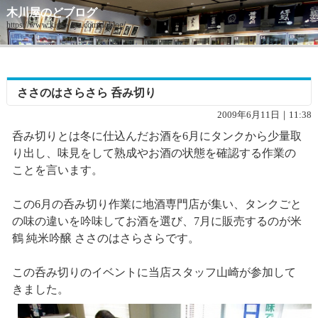
木川屋のどブログ
https://www.kigawaya.com/doblog/
ささのはさらさら 呑み切り
2009年6月11日｜11:38
呑み切りとは冬に仕込んだお酒を6月にタンクから少量取
り出し、味見をして熟成やお酒の状態を確認する作業の
ことを言います。
この6月の呑み切り作業に地酒専門店が集い、タンクごと
の味の違いを吟味してお酒を選び、7月に販売するのが米
鶴 純米吟醸 ささのはさらさらです。
この呑み切りのイベントに当店スタッフ山崎が参加して
きました。