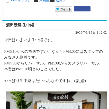
,
パーマリンク
entry5117
木川屋
蔵見学
entry5117
Google+
ツイート
酒田醗酵 生中継
2009年6月 3日｜12:02
今日はいよいよ生中継です。
PM6:10からの放送ですが、なんとPM3:00にはスタッフの
みなさん到着です。
PM4:00からリハーサル、PM5:00からカメラリハーサル、
本番はPM6:20頃とのことでした。
やっぱり生中継はたいへんなのですね。(@_@)