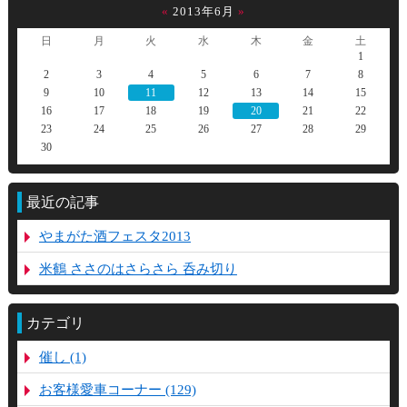
«
2013年6月
»
日
月
火
水
木
金
土
1
2
3
4
5
6
7
8
9
10
11
12
13
14
15
16
17
18
19
20
21
22
23
24
25
26
27
28
29
30
最近の記事
やまがた酒フェスタ2013
米鶴 ささのはさらさら 呑み切り
カテゴリ
催し (1)
お客様愛車コーナー (129)