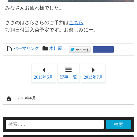
みなさんお疲れ様でした。
ささのはさらさらのご予約は
こちら
7月4日付近入荷予定です。お楽しみにー。
パーマリンク
entry7801
木川屋
entry7801
Google+
ツイート
2013年5月
記事一覧
2013年7月
Home
2013年6月