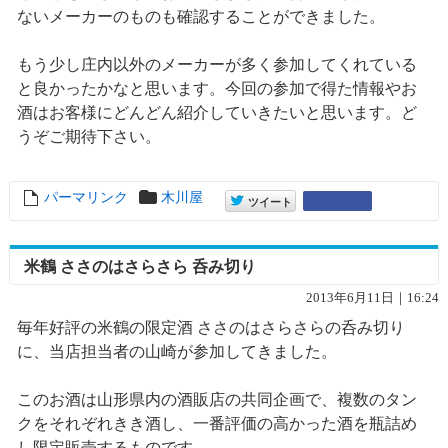
ないメーカーのものも確認することができました。
もう少し庄内以外のメーカーが多く参加してくれている
と良かったかなと思います。今回の参加で得た情報やお
酒はお客様にどんどん紹介していきたいと思います。ど
うぞご期待下さい。
パーマリンク
entry7802
木川屋
entry7802
Google+
ツイート
米鶴 ささのはさらさら 呑み切り
2013年6月11日｜16:24
毎年好評の米鶴の限定酒 ささのはさらさらの呑み切り
に、当店担当者の山崎が参加してきました。
このお酒は山形県内の酒販店の共同企画で、複数のタン
クをそれぞれきき酒し、一番評価の高かった酒を瓶詰め
し限定販売するものです。