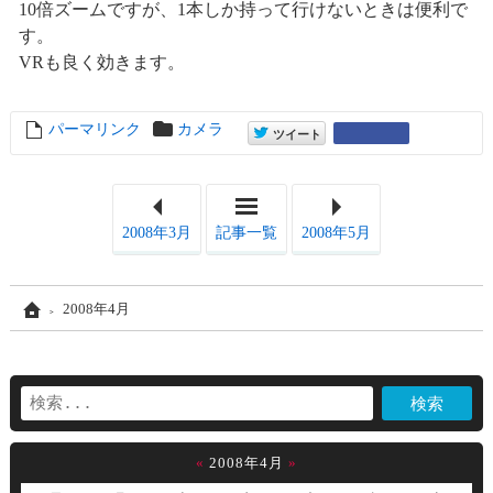
10倍ズームですが、1本しか持って行けないときは便利で
す。
VRも良く効きます。
パーマリンク
entry6767
カメラ
entry6767
Google+
ツイート
2008年3月
記事一覧
2008年5月
Home
2008年4月
«
2008年4月
»