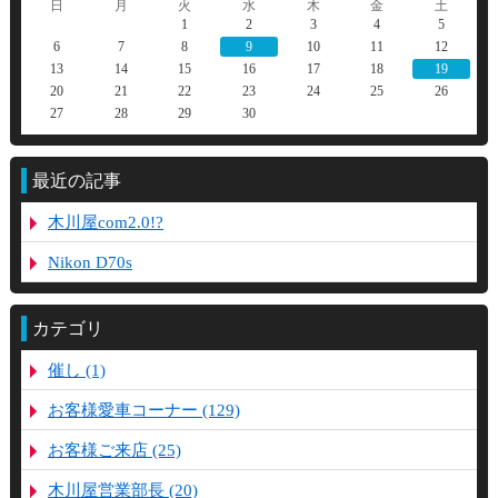
日
月
火
水
木
金
土
1
2
3
4
5
6
7
8
9
10
11
12
13
14
15
16
17
18
19
20
21
22
23
24
25
26
27
28
29
30
最近の記事
木川屋com2.0!?
Nikon D70s
カテゴリ
催し (1)
お客様愛車コーナー (129)
お客様ご来店 (25)
木川屋営業部長 (20)