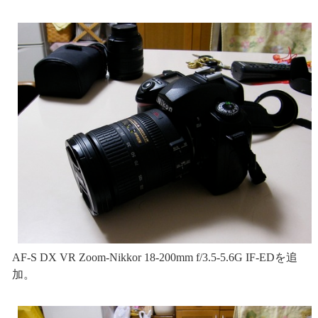
AF-S DX VR Zoom-Nikkor 18-200mm f/3.5-5.6G IF-EDを追
加。