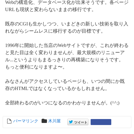
Webの構造化、データベース化が出来そうです。各ページ
URLも現状と変わらないままの移行です。
既存のCGIも生かしつつ、いまどきの新しい技術を取り入
れながらシームレスに移行するのが目標です。
1996年に開始した当店のWebサイトですが、これが終わる
と見た目は全く変わりませんが、最大規模のリニューア
ル...というよりもまるっきりの再構築になりそうです。
もっと便利になりますよ〜。
みなさんがアクセスしているページも、いつの間にか既
存のHTMLではなくなっているかもしれません。
全部終わるのがいつになるのかわかりませんが。(^^;)
パーマリンク
entry1909
木川屋
entry1909
Google+
ツイート