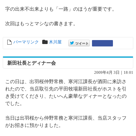
字の出来不出来よりも「一路」のほうが重要です。
次回はもっとマシなの書きます。
パーマリンク
entry5094
木川屋
entry5094
Google+
ツイート
新田社長とディナー会
2009年4月 3日｜18:01
この日は、出羽桜仲野常務、寒河江課長が酒田に来訪さ
れたので、当店取引先の平田牧場新田社長がホストを引
き受けてくださり、たいへん豪華なディナーとなったの
でした。
当日は出羽桜から仲野常務と寒河江課長、当店スタッフ
がお招きに預かりました。