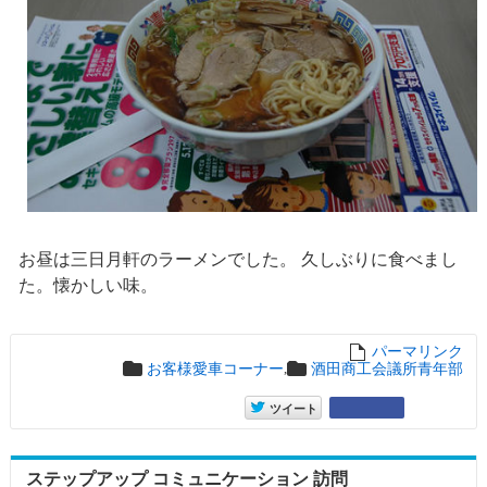
お昼は三日月軒のラーメンでした。 久しぶりに食べまし
た。懐かしい味。
パーマリンク
en
,
お客様愛車コーナー
酒田商工会議所青年部
entry5097
Google+
ツイート
ステップアップ コミュニケーション 訪問