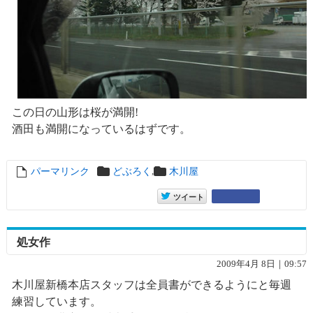
この日の山形は桜が満開!
酒田も満開になっているはずです。
,
パーマリンク
entry5095
どぶろく
木川屋
entry5095
Google+
ツイート
処女作
2009年4月 8日｜09:57
木川屋新橋本店スタッフは全員書ができるようにと毎週
練習しています。