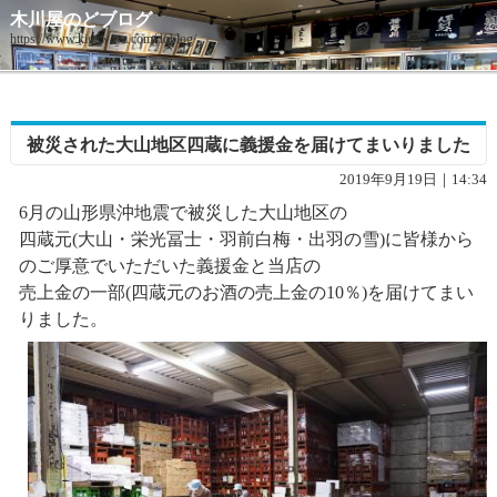
木川屋のどブログ
https://www.kigawaya.com/doblog/
被災された大山地区四蔵に義援金を届けてまいりました
2019年9月19日｜14:34
6月の山形県沖地震で被災した大山地区の
四蔵元(大山・栄光冨士・羽前白梅・出羽の雪)に皆様から
のご厚意でいただいた義援金と当店の
売上金の一部(四蔵元のお酒の売上金の10％)を届けてまい
りました。