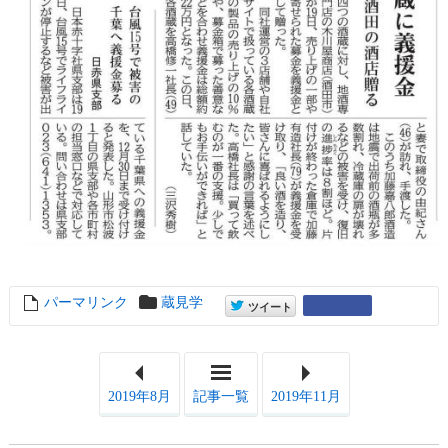
パーマリンク
entry13121
蔵見学
entry13121
Google+
ツイート
2019年8月
記事一覧
2019年11月