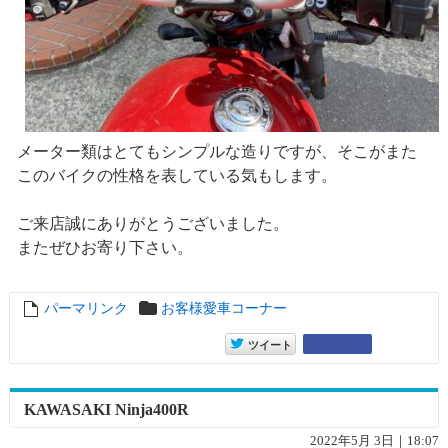
メーター類はとてもシンプルな造りですが、そこがまた
このバイクの性格を表している気もします。
ご来店誠にありがとうございました。
またぜひお寄り下さい。
パーマリンク
entry16740
お客様愛車コーナー
entry16740
Google+
ツイート
KAWASAKI Ninja400R
2022年5月 3日｜18:07