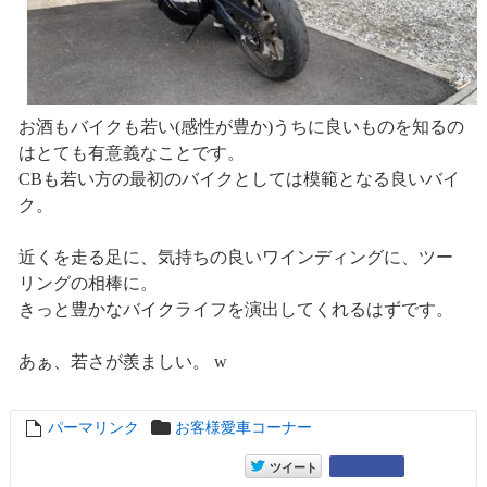
お酒もバイクも若い(感性が豊か)うちに良いものを知るの
はとても有意義なことです。
CBも若い方の最初のバイクとしては模範となる良いバイ
ク。
近くを走る足に、気持ちの良いワインディングに、ツー
リングの相棒に。
きっと豊かなバイクライフを演出してくれるはずです。
あぁ、若さが羨ましい。 w
パーマリンク
entry16739
お客様愛車コーナー
entry16739
Google+
ツイート