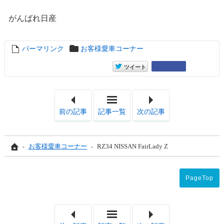
がんばれ日産
パーマリンク
entry18513
お客様愛車コーナー
entry18513
Google+
ツイート
「Ninja ZX-4RR」
「YAM
前の記事
記事一覧
次の記事
Home
お客様愛車コーナー
RZ34 NISSAN FairLady Z
PageTop
「Ninja ZX-4RR」
「YAM