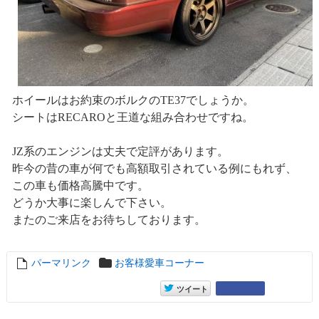
ホイールはお約束のボルクのTE37でしょうか。
シートはRECAROと王道な組み合わせですね。
JZ系のエンジンは丈夫で定評があります。
昨今の昔の車が何でも高額取引されている例にもれず、
この車も価格高騰中です。
どうか大事に楽しんで下さい。
またのご来店をお待ちしております。
パーマリンク
entry16643
お客様愛車コーナー
entry16643
Google+
ツイート