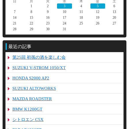
日
月
火
水
木
金
土
1
2
3
4
5
6
7
8
9
10
11
12
13
14
15
16
17
18
19
20
21
22
23
24
25
26
27
28
29
30
31
最近の記事
第25回 初孫の酒を楽しむ会
SUZUKI V-STROM 1050/XT
HONDA S2000 AP2
SUZUKI ALTOWORKS
MAZDA ROADSTER
BMW K1200GT
シトロエン C5X