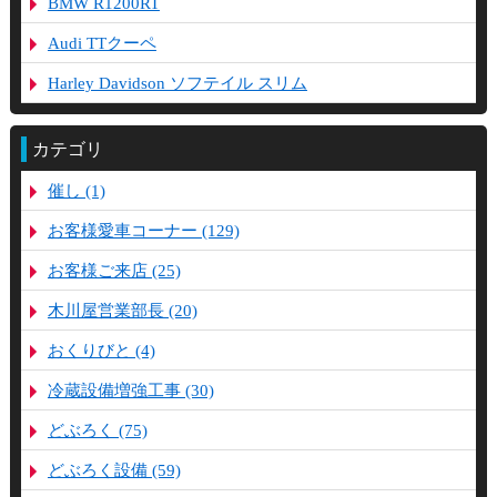
BMW R1200RT
Audi TTクーペ
Harley Davidson ソフテイル スリム
カテゴリ
催し (1)
お客様愛車コーナー (129)
お客様ご来店 (25)
木川屋営業部長 (20)
おくりびと (4)
冷蔵設備増強工事 (30)
どぶろく (75)
どぶろく設備 (59)