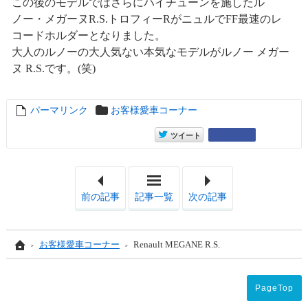
この後のモデルではさらにハイチューンを施したル
ノー・メガーヌR.S.トロフィーRがニュルでFF最速のレ
コードホルダーとなりました。
大人のルノーの大人気ない本気なモデルがルノー メガー
ヌ R.S.です。(笑)
パーマリンク
entry13437
お客様愛車コーナー
entry13437
Google+
ツイート
「旧大型冷蔵庫解体」
「BM
前の記事
記事一覧
次の記事
Home
お客様愛車コーナー
Renault MEGANE R.S.
PageTop