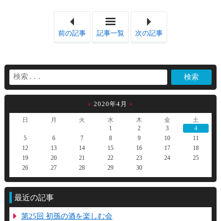
「旧大型冷蔵庫解体」
「BM
前の記事
記事一覧
次の記事
«
2020年4月
»
日
月
火
水
木
金
土
1
2
3
4
5
6
7
8
9
10
11
12
13
14
15
16
17
18
19
20
21
22
23
24
25
26
27
28
29
30
最近の記事
第25回 初孫の酒を楽しむ会