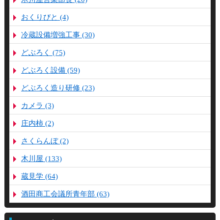
おくりびと (4)
冷蔵設備増強工事 (30)
どぶろく (75)
どぶろく設備 (59)
どぶろく造り研修 (23)
カメラ (3)
庄内柿 (2)
さくらんぼ (2)
木川屋 (133)
蔵見学 (64)
酒田商工会議所青年部 (63)