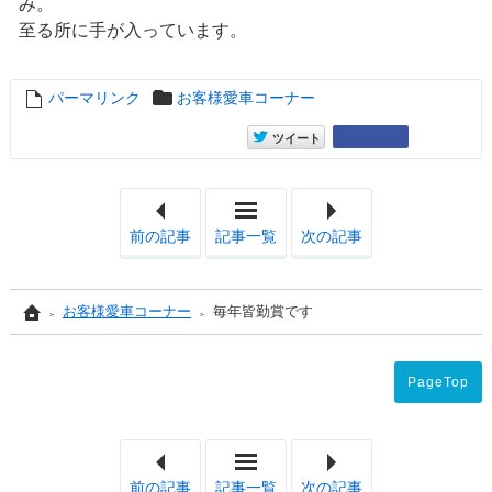
み。
至る所に手が入っています。
パーマリンク
entry6769
お客様愛車コーナー
entry6769
Google+
ツイート
「営業部長のツーショット」
「み
前の記事
記事一覧
次の記事
Home
お客様愛車コーナー
毎年皆勤賞です
PageTop
「営業部長のツーショット」
「み
前の記事
記事一覧
次の記事