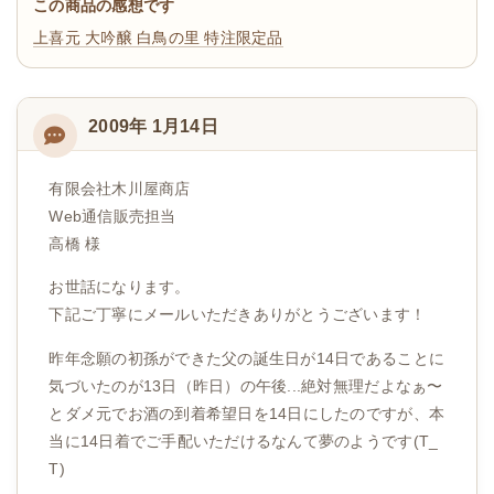
この商品の感想です
上喜元 大吟醸 白鳥の里 特注限定品
2009年 1月14日
有限会社木川屋商店
Web通信販売担当
高橋 様
お世話になります。
下記ご丁寧にメールいただきありがとうございます！
昨年念願の初孫ができた父の誕生日が14日であることに
気づいたのが13日（昨日）の午後...絶対無理だよなぁ〜
とダメ元でお酒の到着希望日を14日にしたのですが、本
当に14日着でご手配いただけるなんて夢のようです(T_
T)