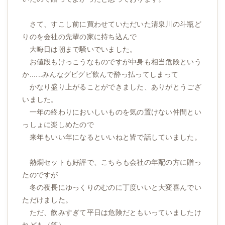
さて、すこし前に買わせていただいた清泉川の斗瓶ど
りのを会社の先輩の家に持ち込んで
大晦日は朝まで騒いでいました。
お値段もけっこうなものですが中身も相当危険という
か......みんなグビグビ飲んで酔っ払ってしまって
かなり盛り上がることができました、ありがとうござ
いました。
一年の終わりにおいしいものを気の置けない仲間とい
っしょに楽しめたので
来年もいい年になるといいねと皆で話していました。
熱燗セットも好評で、こちらも会社の年配の方に贈っ
たのですが
冬の夜長にゆっくりのむのに丁度いいと大変喜んでい
ただけました。
ただ、飲みすぎて平日は危険だともいっていましたけ
れども（笑）。