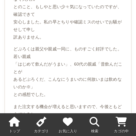
とのこと、もしやと思い少々気になっていたのですが、
確認できて
安心しました。私の早とちりや確認ミスのせいでお騒が
せして申し
訳ありません。
どぶろくは親父や親戚一同に、ものすごく好評でした。
若い親戚
「はじめて飲んだがうまい」、60代の親戚「昔飲んだこ
とが
あるどぶろくだ、こんなにうまいのに何故いまは飲めな
いのか※」
との感想でした。
また注文する機会が増えると思いますので、今後ともど
うぞよろし
くお願いします。
トップ
カテゴリ
お気に入り
検索
カゴの中