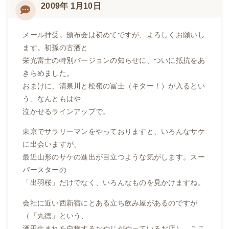
2009年 1月10日
メール拝受。頒布会は初めてですが、よろしくお願いし
ます。初孫の古酒と
栄光富士の特別バージョンの知らせに、ついに抵抗をあ
きらめました。
おまけに、清泉川と松嶺の冨士（キター！）が入るとい
う、なんともはや
泣かせるラインアップで。
東京でサラリーマンをやっておりますと、いろんなサケ
に出会いますが、
最近山形のサケの進出が目立つような気がします。スー
パースターの
「出羽桜」だけでなく、いろんなものを見かけますね。
会社に近い西新宿にとある立ち飲み屋があるのですが
（「丸徳」という、
酒田生まれを自称するおやじがやっているお店）、ここ