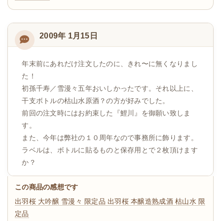
2009年 1月15日
年末前にあれだけ注文したのに、きれ〜に無くなりまし
た！
初孫千寿／雪漫々五年おいしかったです。それ以上に、
干支ボトルの枯山水原酒？の方が好みでした。
前回の注文時にはお約束した『鯉川』を御願い致しま
す。
また、今年は弊社の１０周年なので事務所に飾ります。
ラベルは、ボトルに貼るものと保存用とで２枚頂けます
か？
この商品の感想です
出羽桜 大吟醸 雪漫々 限定品
出羽桜 本醸造熟成酒 枯山水 限
定品