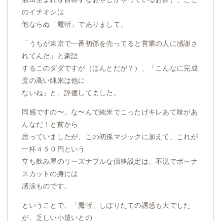
のイチオシは
他ならぬ「魔斬」でありまして。
「うちが東京で一番初孫を売ってると営業の人に感謝さ
れてんだ」と豪語
するこのダダですが（ほんとだが？）、「こんなに完成
度の高い純米は他に
ないね」と、評価してました。
同感ですの〜。な〜んで純米でこったげキレあて味があ
んなだ！と前から
思っていましたが、この初孫マジックに加えて、これが
一杯４５０円という
立ち飲み屋のリーズナブルな価格設定は、不況でボーナ
スカットの身には
感涙ものです。
ということで、「魔斬」しぼりたての誘惑も大でした
が、乏しい小遣いとの