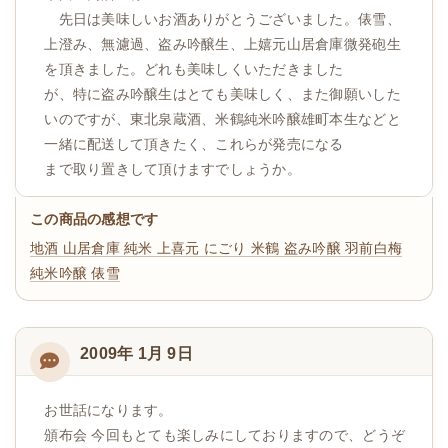
先日は美味しいお酒ありがとうございました。俵雪、
上澄み、無濾過、盗み吟醸生、上嬉元山居倉庫微発砲生
を頂きました。どれも美味しくいただきました
が、特に盗み吟醸生はとても美味しく、また御願いした
いのですが、東北泉蔵酒、米鶴純米吟醸雄町本生などと
一緒に配送して頂きたく、これらが発売になる
まで取り置きして頂けますでしょうか。
この商品の感想です
地酒 山居倉庫 純米 上喜元 にごり
米鶴 盗み吟醸
羽前白梅
純米吟醸 俵雪
2009年 1月 9日
お世話になります。
頒布会 今回もとても楽しみにしておりますので、どうぞ