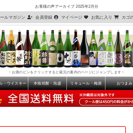
お客様の声アーカイブ 2025年2月分
ールマガジン
会員登録
マイページ
お気に入り
カゴ
↑ お酒のビンをクリックすると蔵元の案内のページにジャンプします ↑
ル・ウイスキー
本格焼酎・泡盛
リキュール・梅酒
おつまみ