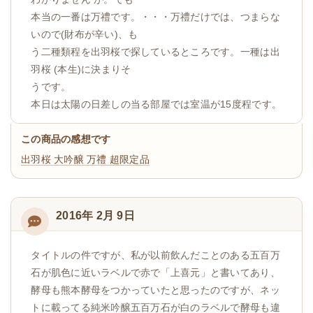
本当の一番は万禮です。・・・万禮だけでは、つまらな
いので(財布が辛い)、も
う二種類程を出羽桜で探しているところです。一種は出
羽桜 (本生)に決まりそ
うです。
本日は太陽の日差しの当る部屋では室温が15度程です。
この商品の感想です
出羽桜 大吟醸 万禮 超限定品
2016年 2月 9日
タイトルの件ですが、私が以前飲んだことのある五百万
石が肌色に近いラベルで赤で「上喜元」と書いてあり、
酵母も熊本酵母をつかっていたと思ったのですが、ネッ
トに載ってる純米吟醸五百万石が白のラベルで酵母も違