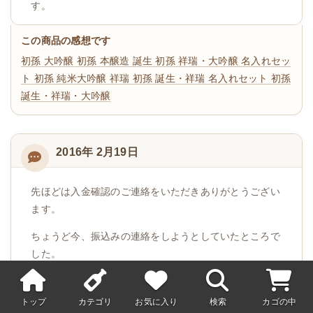
す。
この商品の感想です
初孫 大吟醸
初孫 本醸造 誕生
初孫 祥瑞・大吟醸 名入れセッ
ト
初孫 純米大吟醸 祥瑞
初孫 誕生・祥瑞 名入れセット
初孫
誕生・祥瑞・大吟醸
2016年 2月19日
先ほどは入金確認のご連絡をいただきありがとうござい
ます。
ちょうど今、振込みの連絡をしようとしていたところで
した。
ご丁寧にありがとうございます。
また、商品も昨日に無事届きました。
トップ
カテゴリ
お気に入り
検索
カゴの中